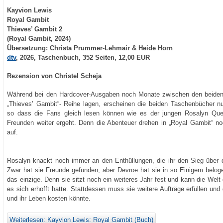
Kayvion Lewis
Royal Gambit
Thieves’ Gambit 2
(Royal Gambit, 2024)
Übersetzung: Christa Prummer-Lehmair & Heide Horn
dtv
, 2026, Taschenbuch, 352 Seiten, 12,00 EUR
Rezension von Christel Scheja
Während bei den Hardcover-Ausgaben noch Monate zwischen den beide
„Thieves’ Gambit“- Reihe lagen, erscheinen die beiden Taschenbücher nu
so dass die Fans gleich lesen können wie es der jungen Rosalyn Que
Freunden weiter ergeht. Denn die Abenteuer drehen in „Royal Gambit“ no
auf.
Rosalyn knackt noch immer an den Enthüllungen, die ihr den Sieg über d
Zwar hat sie Freunde gefunden, aber Devroe hat sie in so Einigem beloge
das einzige. Denn sie sitzt noch ein weiteres Jahr fest und kann die Welt
es sich erhofft hatte. Stattdessen muss sie weitere Aufträge erfüllen und
und ihr Leben kosten könnte.
Weiterlesen: Kayvion Lewis: Royal Gambit (Buch)