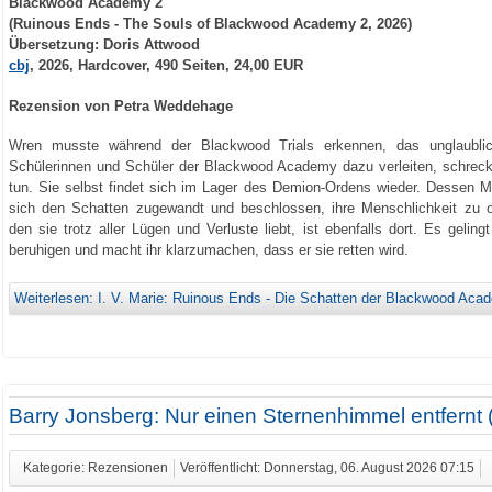
Blackwood Academy 2
(Ruinous Ends - The Souls of Blackwood Academy 2, 2026)
Übersetzung: Doris Attwood
cbj
, 2026, Hardcover, 490 Seiten, 24,00 EUR
Rezension von Petra Weddehage
Wren musste während der Blackwood Trials erkennen, das unglaubli
Schülerinnen und Schüler der Blackwood Academy dazu verleiten, schreck
tun. Sie selbst findet sich im Lager des Demion-Ordens wieder. Dessen Mi
sich den Schatten zugewandt und beschlossen, ihre Menschlichkeit zu o
den sie trotz aller Lügen und Verluste liebt, ist ebenfalls dort. Es gelin
beruhigen und macht ihr klarzumachen, dass er sie retten wird.
Weiterlesen: I. V. Marie: Ruinous Ends - Die Schatten der Blackwood Aca
Barry Jonsberg: Nur einen Sternenhimmel entfernt 
Kategorie: Rezensionen
Veröffentlicht: Donnerstag, 06. August 2026 07:15