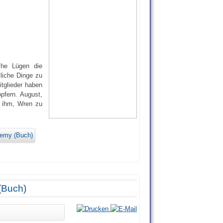
che Lügen die
liche Dinge zu
tglieder haben
pfern. August,
gt ihm, Wren zu
demy (Buch)
(Buch)