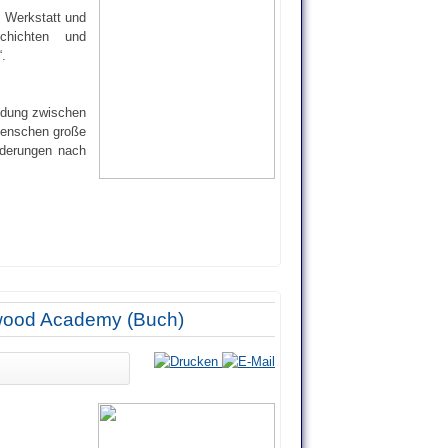
i Werkstatt und
schichten und
.
indung zwischen
Menschen große
rderungen nach
ckwood Academy (Buch)