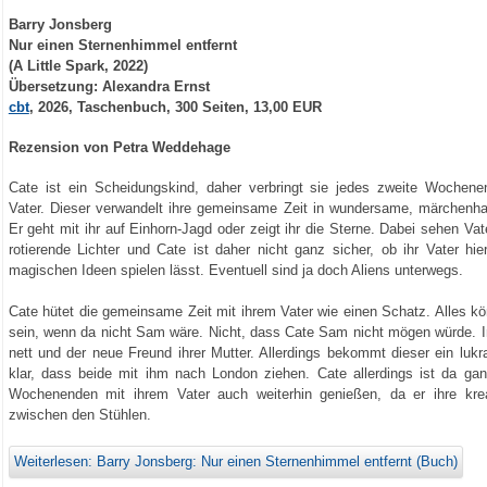
Barry Jonsberg
Nur einen Sternenhimmel entfernt
(A Little Spark, 2022)
Übersetzung: Alexandra Ernst
cbt
, 2026, Taschenbuch, 300 Seiten, 13,00 EUR
Rezension von Petra Weddehage
Cate ist ein Scheidungskind, daher verbringt sie jedes zweite Wochene
Vater. Dieser verwandelt ihre gemeinsame Zeit in wundersame, märchenha
Er geht mit ihr auf Einhorn-Jagd oder zeigt ihr die Sterne. Dabei sehen Va
rotierende Lichter und Cate ist daher nicht ganz sicher, ob ihr Vater hie
magischen Ideen spielen lässt. Eventuell sind ja doch Aliens unterwegs.
Cate hütet die gemeinsame Zeit mit ihrem Vater wie einen Schatz. Alles k
sein, wenn da nicht Sam wäre. Nicht, dass Cate Sam nicht mögen würde. I
nett und der neue Freund ihrer Mutter. Allerdings bekommt dieser ein lukr
klar, dass beide mit ihm nach London ziehen. Cate allerdings ist da ga
Wochenenden mit ihrem Vater auch weiterhin genießen, da er ihre krea
zwischen den Stühlen.
Weiterlesen: Barry Jonsberg: Nur einen Sternenhimmel entfernt (Buch)