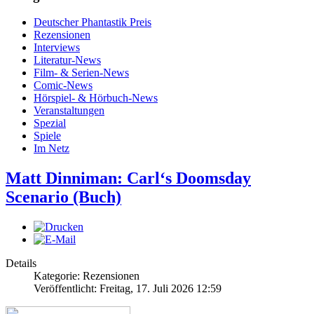
Deutscher Phantastik Preis
Rezensionen
Interviews
Literatur-News
Film- & Serien-News
Comic-News
Hörspiel- & Hörbuch-News
Veranstaltungen
Spezial
Spiele
Im Netz
Matt Dinniman: Carl‘s Doomsday
Scenario (Buch)
Details
Kategorie: Rezensionen
Veröffentlicht: Freitag, 17. Juli 2026 12:59