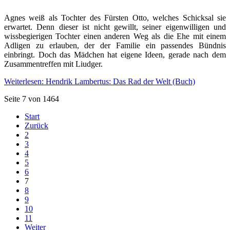
Agnes weiß als Tochter des Fürsten Otto, welches Schicksal sie
erwartet. Denn dieser ist nicht gewillt, seiner eigenwilligen und
wissbegierigen Tochter einen anderen Weg als die Ehe mit einem
Adligen zu erlauben, der der Familie ein passendes Bündnis
einbringt. Doch das Mädchen hat eigene Ideen, gerade nach dem
Zusammentreffen mit Liudger.
Weiterlesen: Hendrik Lambertus: Das Rad der Welt (Buch)
Seite 7 von 1464
Start
Zurück
2
3
4
5
6
7
8
9
10
11
Weiter