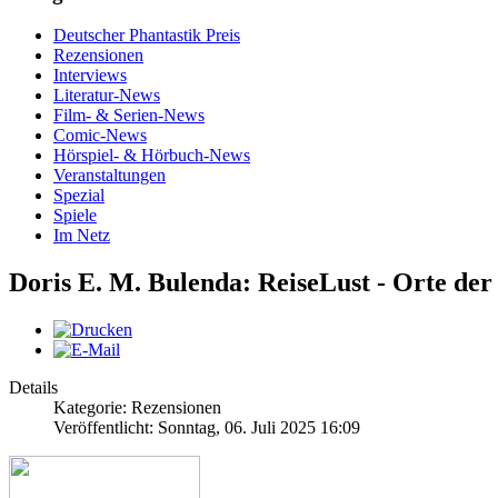
Deutscher Phantastik Preis
Rezensionen
Interviews
Literatur-News
Film- & Serien-News
Comic-News
Hörspiel- & Hörbuch-News
Veranstaltungen
Spezial
Spiele
Im Netz
Doris E. M. Bulenda: ReiseLust - Orte der
Details
Kategorie: Rezensionen
Veröffentlicht: Sonntag, 06. Juli 2025 16:09