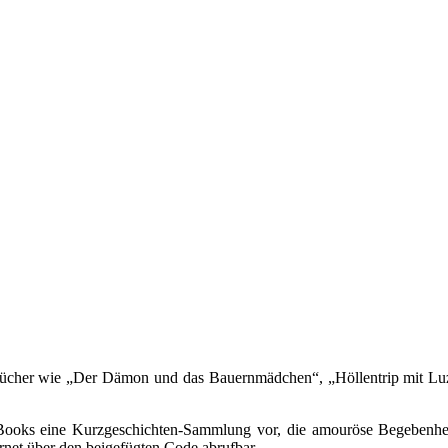
ücher wie „Der Dämon und das Bauernmädchen“, „Höllentrip mit Luzif
r Books eine Kurzgeschichten-Sammlung vor, die amouröse Begebenhei
ernet über den beigefügten Code abrufbar.