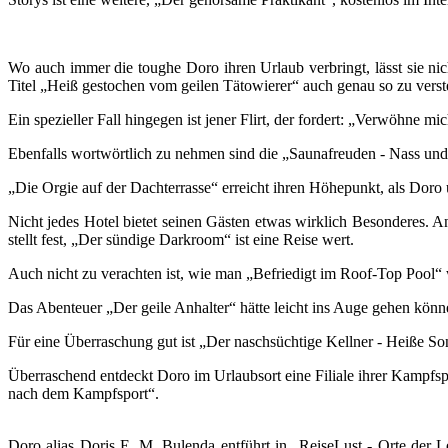
Wo auch immer die toughe Doro ihren Urlaub verbringt, lässt sie nic
Titel „Heiß gestochen vom geilen Tätowierer“ auch genau so zu verste
Ein spezieller Fall hingegen ist jener Flirt, der fordert: „Verwöhne m
Ebenfalls wortwörtlich zu nehmen sind die „Saunafreuden - Nass und fe
„Die Orgie auf der Dachterrasse“ erreicht ihren Höhepunkt, als Doro
Nicht jedes Hotel bietet seinen Gästen etwas wirklich Besonderes. 
stellt fest, „Der sündige Darkroom“ ist eine Reise wert.
Auch nicht zu verachten ist, wie man „Befriedigt im Roof-Top Pool“ 
Das Abenteuer „Der geile Anhalter“ hätte leicht ins Auge gehen kö
Für eine Überraschung gut ist „Der naschsüchtige Kellner - Heiße So
Überraschend entdeckt Doro im Urlaubsort eine Filiale ihrer Kampfs
nach dem Kampfsport“.
Doro alias Doris E. M. Bulenda entführt in „ReiseLust - Orte der L