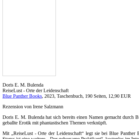
Doris E. M. Bulenda
ReiseLust - Orte der Leidenschaft
Blue Panther Books
, 2023, Taschenbuch, 190 Seiten, 12,90 EUR
Rezension von Irene Salzmann
Doris E. M. Bulenda hat sich bereits einen Namen gemacht durch B
geballte Erotik mit phantastischen Themen verknüpft.
Mit „ReiseLust - Orte der Leidenschaft“ legt sie bei Blue Panthe
Storys ist eine weitere, „Der gehorsame Praktikant“, kostenlos im Int