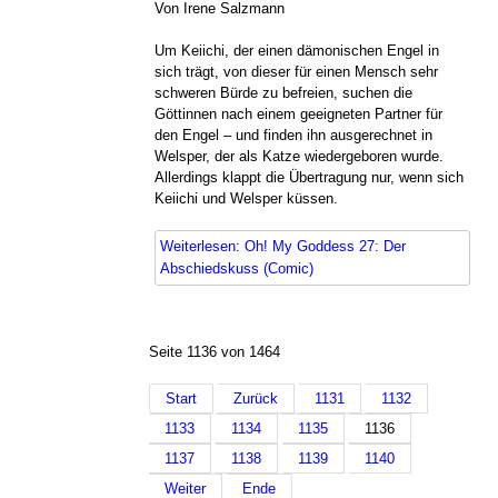
Von Irene Salzmann
Um Keiichi, der einen dämonischen Engel in
sich trägt, von dieser für einen Mensch sehr
schweren Bürde zu befreien, suchen die
Göttinnen nach einem geeigneten Partner für
den Engel – und finden ihn ausgerechnet in
Welsper, der als Katze wiedergeboren wurde.
Allerdings klappt die Übertragung nur, wenn sich
Keiichi und Welsper küssen.
Weiterlesen: Oh! My Goddess 27: Der
Abschiedskuss (Comic)
Seite 1136 von 1464
Start
Zurück
1131
1132
1133
1134
1135
1136
1137
1138
1139
1140
Weiter
Ende