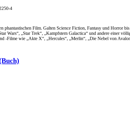
-2250-4
n phantastischen Film. Galten Science Fiction, Fantasy und Horror bis d
„Star Wars“, „Star Trek“, „Kampfstern Galactica“ und andere einer völ
d -Filme wie „Akte X“, „Hercules“, „Merlin“, „Die Nebel von Avalon“ 
(Buch)