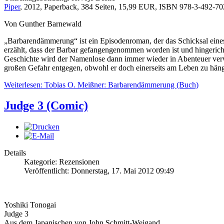
Piper
, 2012, Paperback, 384 Seiten, 15,99 EUR, ISBN 978-3-492-702
Von Gunther Barnewald
„Barbarendämmerung“ ist ein Episodenroman, der das Schicksal eines
erzählt, dass der Barbar gefangengenommen worden ist und hingerichte
Geschichte wird der Namenlose dann immer wieder in Abenteuer verwick
großen Gefahr entgegen, obwohl er doch einerseits am Leben zu hängen
Weiterlesen: Tobias O. Meißner: Barbarendämmerung (Buch)
Judge 3 (Comic)
Details
Kategorie: Rezensionen
Veröffentlicht: Donnerstag, 17. Mai 2012 09:49
Yoshiki Tonogai
Judge 3
Aus dem Japanischen von John Schmitt-Weigand