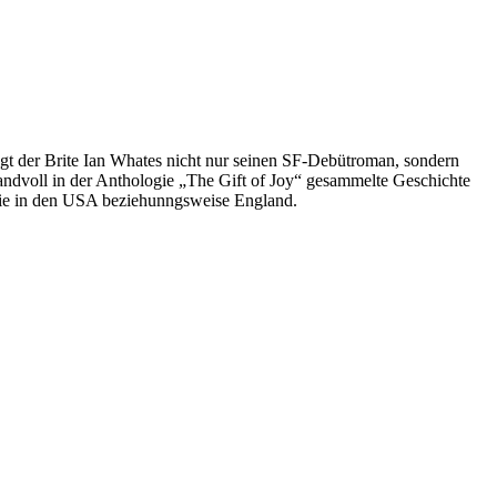
egt der Brite Ian Whates nicht nur seinen SF-Debütroman, sondern
andvoll in der Anthologie „The Gift of Joy“ gesammelte Geschichte
Serie in den USA beziehunngsweise England.