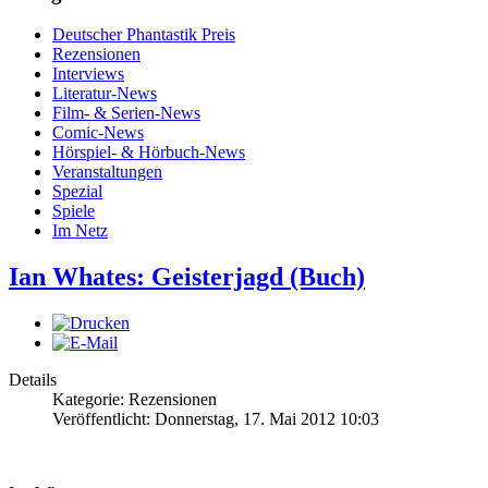
Deutscher Phantastik Preis
Rezensionen
Interviews
Literatur-News
Film- & Serien-News
Comic-News
Hörspiel- & Hörbuch-News
Veranstaltungen
Spezial
Spiele
Im Netz
Ian Whates: Geisterjagd (Buch)
Details
Kategorie: Rezensionen
Veröffentlicht: Donnerstag, 17. Mai 2012 10:03