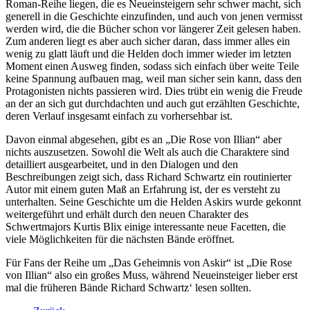
Roman-Reihe liegen, die es Neueinsteigern sehr schwer macht, sich
generell in die Geschichte einzufinden, und auch von jenen vermisst
werden wird, die die Bücher schon vor längerer Zeit gelesen haben.
Zum anderen liegt es aber auch sicher daran, dass immer alles ein
wenig zu glatt läuft und die Helden doch immer wieder im letzten
Moment einen Ausweg finden, sodass sich einfach über weite Teile
keine Spannung aufbauen mag, weil man sicher sein kann, dass den
Protagonisten nichts passieren wird. Dies trübt ein wenig die Freude
an der an sich gut durchdachten und auch gut erzählten Geschichte,
deren Verlauf insgesamt einfach zu vorhersehbar ist.
Davon einmal abgesehen, gibt es an „Die Rose von Illian“ aber
nichts auszusetzen. Sowohl die Welt als auch die Charaktere sind
detailliert ausgearbeitet, und in den Dialogen und den
Beschreibungen zeigt sich, dass Richard Schwartz ein routinierter
Autor mit einem guten Maß an Erfahrung ist, der es versteht zu
unterhalten. Seine Geschichte um die Helden Askirs wurde gekonnt
weitergeführt und erhält durch den neuen Charakter des
Schwertmajors Kurtis Blix einige interessante neue Facetten, die
viele Möglichkeiten für die nächsten Bände eröffnet.
Für Fans der Reihe um „Das Geheimnis von Askir“ ist „Die Rose
von Illian“ also ein großes Muss, während Neueinsteiger lieber erst
mal die früheren Bände Richard Schwartz‘ lesen sollten.