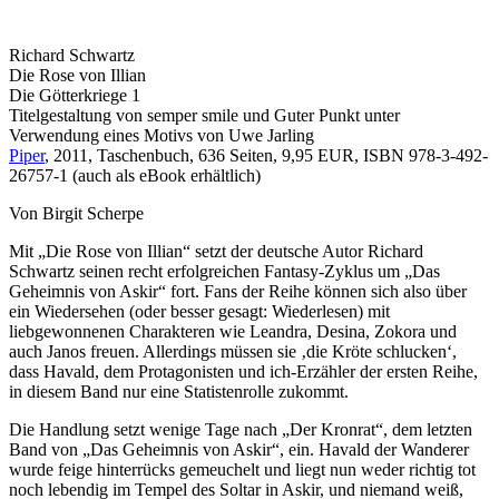
Richard Schwartz
Die Rose von Illian
Die Götterkriege 1
Titelgestaltung von semper smile und Guter Punkt unter
Verwendung eines Motivs von Uwe Jarling
Piper
, 2011, Taschenbuch, 636 Seiten, 9,95 EUR, ISBN 978-3-492-
26757-1 (auch als eBook erhältlich)
Von Birgit Scherpe
Mit „Die Rose von Illian“ setzt der deutsche Autor Richard
Schwartz seinen recht erfolgreichen Fantasy-Zyklus um „Das
Geheimnis von Askir“ fort. Fans der Reihe können sich also über
ein Wiedersehen (oder besser gesagt: Wiederlesen) mit
liebgewonnenen Charakteren wie Leandra, Desina, Zokora und
auch Janos freuen. Allerdings müssen sie ‚die Kröte schlucken‘,
dass Havald, dem Protagonisten und ich-Erzähler der ersten Reihe,
in diesem Band nur eine Statistenrolle zukommt.
Die Handlung setzt wenige Tage nach „Der Kronrat“, dem letzten
Band von „Das Geheimnis von Askir“, ein. Havald der Wanderer
wurde feige hinterrücks gemeuchelt und liegt nun weder richtig tot
noch lebendig im Tempel des Soltar in Askir, und niemand weiß,