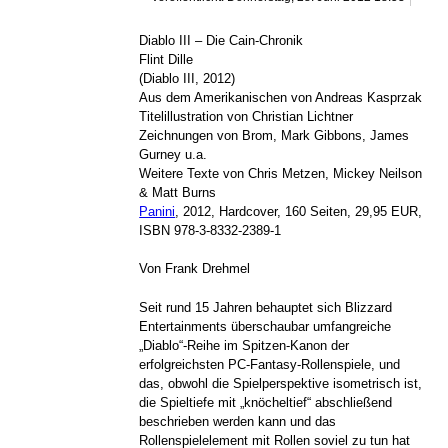
Diablo III – Die Cain-Chronik
Flint Dille
(Diablo III, 2012)
Aus dem Amerikanischen von Andreas Kasprzak
Titelillustration von Christian Lichtner
Zeichnungen von Brom, Mark Gibbons, James
Gurney u.a.
Weitere Texte von Chris Metzen, Mickey Neilson
& Matt Burns
Panini
, 2012, Hardcover, 160 Seiten, 29,95 EUR,
ISBN 978-3-8332-2389-1
Von Frank Drehmel
Seit rund 15 Jahren behauptet sich Blizzard
Entertainments überschaubar umfangreiche
„Diablo“-Reihe im Spitzen-Kanon der
erfolgreichsten PC-Fantasy-Rollenspiele, und
das, obwohl die Spielperspektive isometrisch ist,
die Spieltiefe mit „knöcheltief“ abschließend
beschrieben werden kann und das
Rollenspielelement mit Rollen soviel zu tun hat