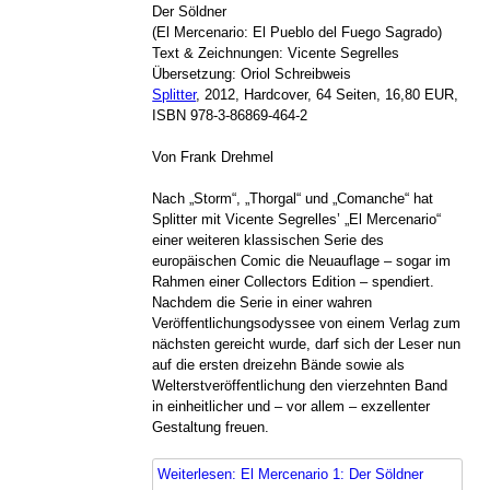
Der Söldner
(El Mercenario: El Pueblo del Fuego Sagrado)
Text & Zeichnungen: Vicente Segrelles
Übersetzung: Oriol Schreibweis
Splitter
, 2012, Hardcover, 64 Seiten, 16,80 EUR,
ISBN 978-3-86869-464-2
Von Frank Drehmel
Nach „Storm“, „Thorgal“ und „Comanche“ hat
Splitter mit Vicente Segrelles’ „El Mercenario“
einer weiteren klassischen Serie des
europäischen Comic die Neuauflage – sogar im
Rahmen einer Collectors Edition – spendiert.
Nachdem die Serie in einer wahren
Veröffentlichungsodyssee von einem Verlag zum
nächsten gereicht wurde, darf sich der Leser nun
auf die ersten dreizehn Bände sowie als
Welterstveröffentlichung den vierzehnten Band
in einheitlicher und – vor allem – exzellenter
Gestaltung freuen.
Weiterlesen: El Mercenario 1: Der Söldner