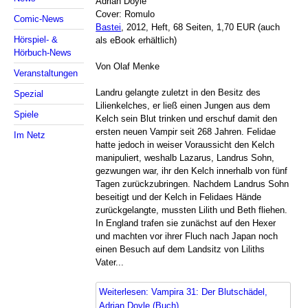
Adrian Doyle
Cover: Romulo
Comic-News
Bastei
, 2012, Heft, 68 Seiten, 1,70 EUR (auch
Hörspiel- &
als eBook erhältlich)
Hörbuch-News
Von Olaf Menke
Veranstaltungen
Landru gelangte zuletzt in den Besitz des
Spezial
Lilienkelches, er ließ einen Jungen aus dem
Spiele
Kelch sein Blut trinken und erschuf damit den
ersten neuen Vampir seit 268 Jahren. Felidae
Im Netz
hatte jedoch in weiser Voraussicht den Kelch
manipuliert, weshalb Lazarus, Landrus Sohn,
gezwungen war, ihr den Kelch innerhalb von fünf
Tagen zurückzubringen. Nachdem Landrus Sohn
beseitigt und der Kelch in Felidaes Hände
zurückgelangte, mussten Lilith und Beth fliehen.
In England trafen sie zunächst auf den Hexer
und machten vor ihrer Fluch nach Japan noch
einen Besuch auf dem Landsitz von Liliths
Vater...
Weiterlesen: Vampira 31: Der Blutschädel,
Adrian Doyle (Buch)