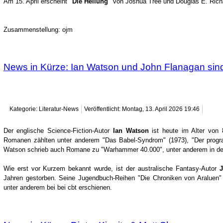
Am 15. April erscheint
"Die Heilung"
von Joshua Tree und Douglas E. Rich
Zusammenstellung: ojm
News in Kürze: Ian Watson und John Flanagan sin
Kategorie: Literatur-News
Veröffentlicht: Montag, 13. April 2026 19:46
Der englische Science-Fiction-Autor
Ian Watson
ist heute im Alter von 
Romanen zählten unter anderem "Das Babel-Syndrom" (1973), "Der progra
Watson schrieb auch Romane zu "Warhammer 40.000", unter anderem in de
Wie erst vor Kurzem bekannt wurde, ist der australische Fantasy-Autor
Jahren gestorben. Seine Jugendbuch-Reihen "Die Chroniken von Araluen" 
unter anderem bei bei cbt erschienen.