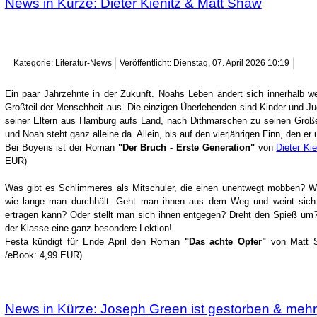
News in Kürze: Dieter Kienitz & Matt Shaw
Kategorie: Literatur-News
Veröffentlicht: Dienstag, 07. April 2026 10:19
Ein paar Jahrzehnte in der Zukunft. Noahs Leben ändert sich innerhalb w
Großteil der Menschheit aus. Die einzigen Überlebenden sind Kinder und J
seiner Eltern aus Hamburg aufs Land, nach Dithmarschen zu seinen Große
und Noah steht ganz alleine da. Allein, bis auf den vierjährigen Finn, den 
Bei Boyens ist der Roman
"Der Bruch - Erste Generation"
von
Dieter Kie
EUR)
Was gibt es Schlimmeres als Mitschüler, die einen unentwegt mobben? W
wie lange man durchhält. Geht man ihnen aus dem Weg und weint sich 
ertragen kann? Oder stellt man sich ihnen entgegen? Dreht den Spieß um
der Klasse eine ganz besondere Lektion!
Festa kündigt für Ende April den Roman
"Das achte Opfer"
von Matt S
/eBook: 4,99 EUR)
News in Kürze: Joseph Green ist gestorben & mehr