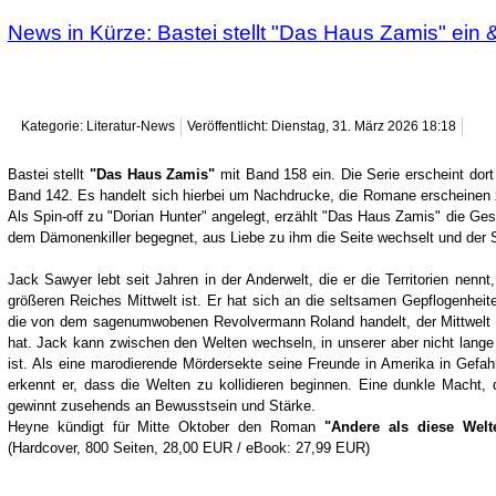
News in Kürze: Bastei stellt "Das Haus Zamis" ein 
Kategorie: Literatur-News
Veröffentlicht: Dienstag, 31. März 2026 18:18
Bastei stellt
"Das Haus Zamis"
mit Band 158 ein. Die Serie erscheint dort
Band 142. Es handelt sich hierbei um Nachdrucke, die Romane erscheinen
Als Spin-off zu "Dorian Hunter" angelegt, erzählt "Das Haus Zamis" die Ge
dem Dämonenkiller begegnet, aus Liebe zu ihm die Seite wechselt und der 
Jack Sawyer lebt seit Jahren in der Anderwelt, die er die Territorien nennt
größeren Reiches Mittwelt ist. Er hat sich an die seltsamen Gepflogenhei
die von dem sagenumwobenen Revolvermann Roland handelt, der Mittwelt 
hat. Jack kann zwischen den Welten wechseln, in unserer aber nicht lange ve
ist. Als eine marodierende Mördersekte seine Freunde in Amerika in Gefahr
erkennt er, dass die Welten zu kollidieren beginnen. Eine dunkle Macht, d
gewinnt zusehends an Bewusstsein und Stärke.
Heyne kündigt für Mitte Oktober den Roman
"Andere als diese Welt
(Hardcover, 800 Seiten, 28,00 EUR / eBook: 27,99 EUR)