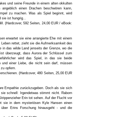
kes und seine Freunde in einem alten okkulten
an angeblich einen Drachen beschwören kann,
xempel zu machen. Was als Spiel beginnt, wird
ie ist hungrig...
ll. (Hardcover, 592 Seiten, 24,00 EUR / eBook:
sen erwartet sie eine arrangierte Ehe mit einem
Leben rettet, zieht sie die Aufmerksamkeit des
e in das wilde Land jenseits der Grenze, wo die
ist überzeugt, dass Aurora der Schlüssel zum
ährlicher wird das Spiel, in das sie beide
 und einer Liebe, die nicht sein darf, müssen
 zu opfern.
rschienen. (Hardcover, 480 Seiten, 25,00 EUR
hre Empathie zurückzugeben. Doch als sie sich
ie schnell: Irgendetwas stimmt nicht. Raborn
rippenzieher Erin tot sehen. Auf der Flucht vor
ndet sie in dem mysteriösen Kyle Hansen einen
 über Erins Forschung hinausgeht - und die