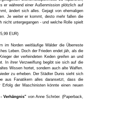
s er während einer Außenmission plötzlich auf
ammt, ändert sich alles. Gejagt von ehemaligen
en. Je weiter er kommt, desto mehr fallen die
 nicht untergegangen - und welche Rolle spielt
 5,99 EUR)
n im Norden weitläufige Wälder die Überreste
iches Leben. Doch der Frieden endet jäh, als die
Krieger der verfeindeten Keden greifen an und
t. In ihrer Verzweiflung begibt sie sich auf die
ltes Wissen hortet, sondern auch alte Waffen.
wieder zu erheben. Der Städter Dunis sieht sich
pe aus Fanatikern alles daransetzt, dass die
r Erfolg der Maschinisten könnte einen neuen
 - Verhängnis"
von Anne Schröer. (Paperback,