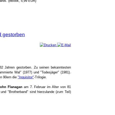
ards. (eBook, 5,99 EUR)
d gestorben
82 Jahren gestorben. Zu seinen bekanntesten
mmierte Wal" (1977) und "Todesjäger" (1981).
n 90ern die
"Inquisitor"
-Trilogie.
John Flanagan
am 7. Februar im Alter von 81
und "Brotherband" sind hierzulande (zum Teil)