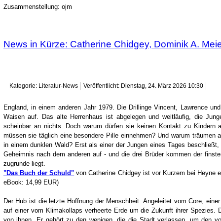
Zusammenstellung: ojm
News in Kürze: Catherine Chidgey, Dominik A. Mei
Kategorie: Literatur-News
Veröffentlicht: Dienstag, 24. März 2026 10:30
England, in einem anderen Jahr 1979. Die Drillinge Vincent, Lawrence u
Waisen auf. Das alte Herrenhaus ist abgelegen und weitläufig, die Junge
scheinbar an nichts. Doch warum dürfen sie keinen Kontakt zu Kinder
müssen sie täglich eine besondere Pille einnehmen? Und warum träumen a
in einem dunklen Wald? Erst als einer der Jungen eines Tages beschließt, d
Geheimnis nach dem anderen auf - und die drei Brüder kommen der finster
zugrunde liegt.
"Das Buch der Schuld"
von Catherine Chidgey ist vor Kurzem bei Heyne e
eBook: 14,99 EUR)
Der Hub ist die letzte Hoffnung der Menschheit. Angeleitet vom Core, eine
auf einer vom Klimakollaps verheerte Erde um die Zukunft ihrer Spezies. D
von ihnen. Er gehört zu den wenigen, die die Stadt verlassen, um den vor