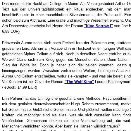
Das renommierte Rackham College in Maine: Als Vorzeigestudent Arthur Oa
Text aus der Universitätsbibliothek ein Ritual entdecken, mit dem m
beschließen sie in einer rauschhaften Silvesternacht, die Probe aufs E
schon bald zum Albtraum: Eine uralte und mächtige Wesenheit erwacht. Und s
Am Donnerstag erscheint bei Heyne der Roman
"King Sorrow I"
von Joe Hi
6,99 EUR)
Prinzessin Aurora sehnt sich nach Freiheit fern der Palastmauern, stattdes
grausamen Lord. Als sie am Vorabend ihrer Hochzeit einem jungen Wolf das 
gefährlichen Alphas Callum auf sich. Noch in derselben Nacht entführt er si
Werwolf-Clans sich zum Krieg gegen die Menschen rüsten. Denn Callum 
Sieg der Wölfe ist. Doch je näher sich die beiden kommen, desto gef
hineingezogen werden. Zwischen verfeindeten Welten, brüchigen Allianzen
Aurora und Callum entscheiden, wofür sie kämpfen - und was sie bereit sind
Vor Kurzem ist bei Cove der Roman
"The Wolf King"
Lauren Palphreyman e
/ eBook: 14,99 EUR)
Erin Palmer hat das Unmögliche geschafft: eine Methode, Psychopathen i
mit dem genialen Neurowissenschaftler Hugh Raborn zusammentut, merkt s
hat Geheimnisse. Gefährliche Geheimnisse. Und plötzlich wollen mächtige St
Kräften, die mächtiger sind als alles, was sie sich vorstellen kann, fi
Verbündeten. Gemeinsam decken sie eine Verschwörung auf, die weit
Menschheit vernichten könnte. Aber kann sie Hansen wirklich trauen?