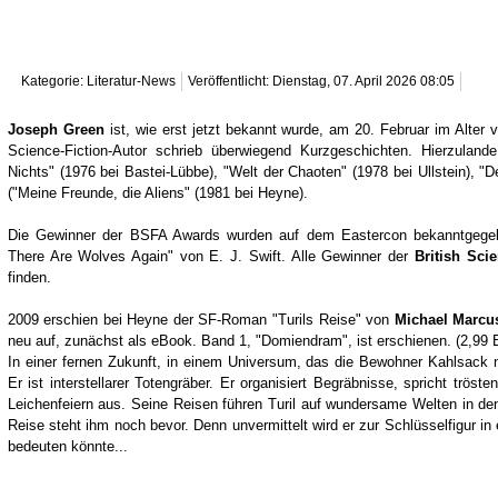
Kategorie: Literatur-News
Veröffentlicht: Dienstag, 07. April 2026 08:05
Joseph Green
ist, wie erst jetzt bekannt wurde, am 20. Februar im Alte
Science-Fiction-Autor schrieb überwiegend Kurzgeschichten. Hierzula
Nichts" (1976 bei Bastei-Lübbe), "Welt der Chaoten" (1978 bei Ullstein), 
("Meine Freunde, die Aliens" (1981 bei Heyne).
Die Gewinner der BSFA Awards wurden auf dem Eastercon bekanntgege
There Are Wolves Again" von E. J. Swift. Alle Gewinner der
British Sci
finden.
2009 erschien bei Heyne der SF-Roman "Turils Reise" von
Michael Marcu
neu auf, zunächst als eBook. Band 1, "Domiendram", ist erschienen. (2,99
In einer fernen Zukunft, in einem Universum, das die Bewohner Kahlsack 
Er ist interstellarer Totengräber. Er organisiert Begräbnisse, spricht trös
Leichenfeiern aus. Seine Reisen führen Turil auf wundersame Welten in d
Reise steht ihm noch bevor. Denn unvermittelt wird er zur Schlüsselfigur in 
bedeuten könnte...