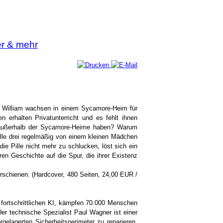
er & mehr
nd William wachsen in einem Sycamore-Heim für
n erhalten Privatunterricht und es fehlt ihnen
n außerhalb der Sycamore-Heime haben? Warum
lle drei regelmäßig von einem kleinen Mädchen
ie Pille nicht mehr zu schlucken, löst sich ein
en Geschichte auf die Spur, die ihrer Existenz
rschienen. (Hardcover, 480 Seiten, 24,00 EUR /
r fortschrittlichen KI, kämpfen 70.000 Menschen
er technische Spezialist Paul Wagner ist einer
gelagerten Sicherheitsperimeter zu reparieren,