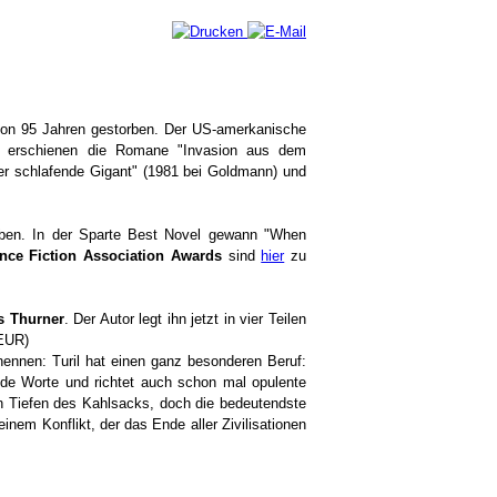
r von 95 Jahren gestorben. Der US-amerkanische
nde erschienen die Romane "Invasion aus dem
"Der schlafende Gigant" (1981 bei Goldmann) und
ben. In der Sparte Best Novel gewann "When
ence Fiction Association Awards
sind
hier
zu
s Thurner
. Der Autor legt ihn jetzt in vier Teilen
 EUR)
nennen: Turil hat einen ganz besonderen Beruf:
tende Worte und richtet auch schon mal opulente
en Tiefen des Kahlsacks, doch die bedeutendste
einem Konflikt, der das Ende aller Zivilisationen