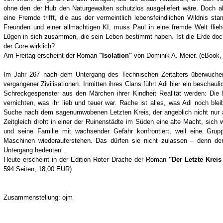
ohne den der Hub den Naturgewalten schutzlos ausgeliefert wäre. Doch al
eine Fremde trifft, die aus der vermeintlich lebensfeindlichen Wildnis st
Freunden und einer allmächtigen KI, muss Paul in eine fremde Welt flieh
Lügen in sich zusammen, die sein Leben bestimmt haben. Ist die Erde doch
der Core wirklich?
Am Freitag erscheint der Roman
"Isolation"
von Dominik A. Meier. (eBook,
Im Jahr 267 nach dem Untergang des Technischen Zeitalters überwucher
vergangener Zivilisationen. Inmitten ihres Clans führt Adi hier ein beschaul
Schreckgespenster aus den Märchen ihrer Kindheit Realität werden: Die 
vernichten, was ihr lieb und teuer war. Rache ist alles, was Adi noch bleib
Suche nach dem sagenumwobenen Letzten Kreis, der angeblich nicht nur a
Zeitgleich droht in einer der Ruinenstädte im Süden eine alte Macht, sich 
und seine Familie mit wachsender Gefahr konfrontiert, weil eine Grup
Maschinen wiederauferstehen. Das dürfen sie nicht zulassen – denn de
Untergang bedeuten...
Heute erscheint in der Edition Roter Drache der Roman
"Der Letzte Kreis
594 Seiten, 18,00 EUR)
Zusammenstellung: ojm