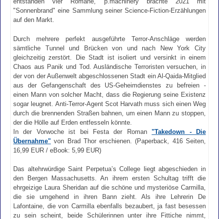
entstanden vier Romane, p.machinery brachte 2021 mit
"Sonnenbrand" eine Sammlung seiner Science-Fiction-Erzählungen
auf den Markt.
Durch mehrere perfekt ausgeführte Terror-Anschläge werden
sämtliche Tunnel und Brücken von und nach New York City
gleichzeitig zerstört. Die Stadt ist isoliert und versinkt in einem
Chaos aus Panik und Tod. Ausländische Terroristen versuchen, in
der von der Außenwelt abgeschlossenen Stadt ein Al-Qaida-Mitglied
aus der Gefangenschaft des US-Geheimdienstes zu befreien -
einen Mann von solcher Macht, dass die Regierung seine Existenz
sogar leugnet. Anti-Terror-Agent Scot Harvath muss sich einen Weg
durch die brennenden Straßen bahnen, um einen Mann zu stoppen,
der die Hölle auf Erden entfesseln könnte.
In der Vorwoche ist bei Festa der Roman
"Takedown - Die
Übernahme"
von Brad Thor erschienen. (Paperback, 416 Seiten,
16,99 EUR / eBook: 5,99 EUR)
Das altehrwürdige Saint Perpetua’s College liegt abgeschieden in
den Bergen Massachusetts. An ihrem ersten Schultag trifft die
ehrgeizige Laura Sheridan auf die schöne und mysteriöse Carmilla,
die sie umgehend in ihren Bann zieht. Als ihre Lehrerin De
Lafontaine, die von Carmilla ebenfalls bezaubert, ja fast besessen
zu sein scheint, beide Schülerinnen unter ihre Fittiche nimmt,