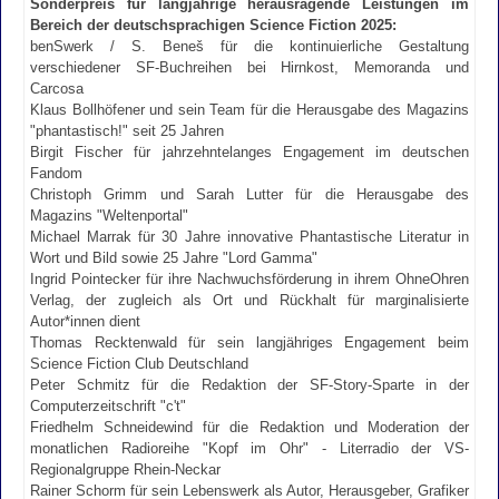
Sonderpreis für langjährige herausragende Leistungen im
Bereich der deutschsprachigen Science Fiction 2025:
benSwerk / S. Beneš für die kontinuierliche Gestaltung
verschiedener SF-Buchreihen bei Hirnkost, Memoranda und
Carcosa
Klaus Bollhöfener und sein Team für die Herausgabe des Magazins
"phantastisch!" seit 25 Jahren
Birgit Fischer für jahrzehntelanges Engagement im deutschen
Fandom
Christoph Grimm und Sarah Lutter für die Herausgabe des
Magazins "Weltenportal"
Michael Marrak für 30 Jahre innovative Phantastische Literatur in
Wort und Bild sowie 25 Jahre "Lord Gamma"
Ingrid Pointecker für ihre Nachwuchsförderung in ihrem OhneOhren
Verlag, der zugleich als Ort und Rückhalt für marginalisierte
Autor*innen dient
Thomas Recktenwald für sein langjähriges Engagement beim
Science Fiction Club Deutschland
Peter Schmitz für die Redaktion der SF-Story-Sparte in der
Computerzeitschrift "c't"
Friedhelm Schneidewind für die Redaktion und Moderation der
monatlichen Radioreihe "Kopf im Ohr" - Literradio der VS-
Regionalgruppe Rhein-Neckar
Rainer Schorm für sein Lebenswerk als Autor, Herausgeber, Grafiker