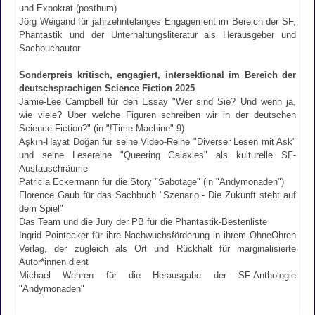
und Expokrat (posthum)
Jörg Weigand für jahrzehntelanges Engagement im Bereich der SF,
Phantastik und der Unterhaltungsliteratur als Herausgeber und
Sachbuchautor
Sonderpreis kritisch, engagiert, intersektional im Bereich der
deutschsprachigen Science Fiction 2025
Jamie-Lee Campbell für den Essay "Wer sind Sie? Und wenn ja,
wie viele? Über welche Figuren schreiben wir in der deutschen
Science Fiction?" (in "!Time Machine" 9)
Aşkın-Hayat Doğan für seine Video-Reihe "Diverser Lesen mit Ask"
und seine Lesereihe "Queering Galaxies" als kulturelle SF-
Austauschräume
Patricia Eckermann für die Story "Sabotage" (in "Andymonaden")
Florence Gaub für das Sachbuch "Szenario - Die Zukunft steht auf
dem Spiel"
Das Team und die Jury der PB für die Phantastik-Bestenliste
Ingrid Pointecker für ihre Nachwuchsförderung in ihrem OhneOhren
Verlag, der zugleich als Ort und Rückhalt für marginalisierte
Autor*innen dient
Michael Wehren für die Herausgabe der SF-Anthologie
"Andymonaden"