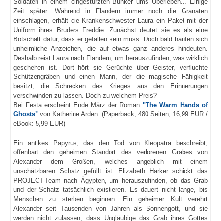
Soldaten in einem eingestürzten Bunker ums Überleben... Einige
Zeit später: Während in Flandern immer noch die Granaten
einschlagen, erhält die Krankenschwester Laura ein Paket mit der
Uniform ihres Bruders Freddie. Zunächst deutet sie es als eine
Botschaft dafür, dass er gefallen sein muss. Doch bald häufen sich
unheimliche Anzeichen, die auf etwas ganz anderes hindeuten.
Deshalb reist Laura nach Flandern, um herauszufinden, was wirklich
geschehen ist. Dort hört sie Gerüchte über Geister, verfluchte
Schützengräben und einen Mann, der die magische Fähigkeit
besitzt, die Schrecken des Krieges aus den Erinnerungen
verschwinden zu lassen. Doch zu welchem Preis?
Bei Festa erscheint Ende März der Roman
"The Warm Hands of
Ghosts"
von Katherine Arden. (Paperback, 480 Seiten, 16,99 EUR /
eBook: 5,99 EUR)
Ein antikes Papyrus, das den Tod von Kleopatra beschreibt,
offenbart den geheimen Standort des verlorenen Grabes von
Alexander dem Großen, welches angeblich mit einem
unschätzbaren Schatz gefüllt ist. Elizabeth Harker schickt das
PROJECT-Team nach Ägypten, um herauszufinden, ob das Grab
und der Schatz tatsächlich existieren. Es dauert nicht lange, bis
Menschen zu sterben beginnen. Ein geheimer Kult verehrt
Alexander seit Tausenden von Jahren als Sonnengott, und sie
werden nicht zulassen, dass Ungläubige das Grab ihres Gottes