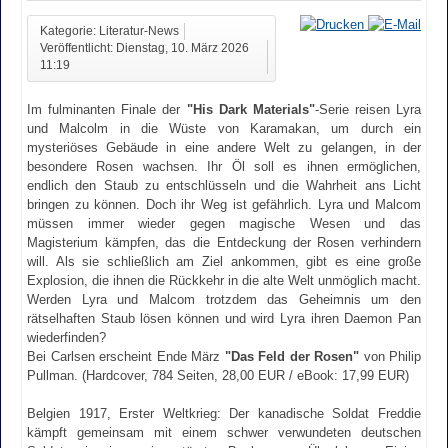
Kategorie: Literatur-News
Veröffentlicht: Dienstag, 10. März 2026
11:19
Im fulminanten Finale der
"His Dark Materials"
-Serie reisen Lyra
und Malcolm in die Wüste von Karamakan, um durch ein
mysteriöses Gebäude in eine andere Welt zu gelangen, in der
besondere Rosen wachsen. Ihr Öl soll es ihnen ermöglichen,
endlich den Staub zu entschlüsseln und die Wahrheit ans Licht
bringen zu können. Doch ihr Weg ist gefährlich. Lyra und Malcom
müssen immer wieder gegen magische Wesen und das
Magisterium kämpfen, das die Entdeckung der Rosen verhindern
will. Als sie schließlich am Ziel ankommen, gibt es eine große
Explosion, die ihnen die Rückkehr in die alte Welt unmöglich macht.
Werden Lyra und Malcom trotzdem das Geheimnis um den
rätselhaften Staub lösen können und wird Lyra ihren Daemon Pan
wiederfinden?
Bei Carlsen erscheint Ende März
"Das Feld der Rosen"
von Philip
Pullman. (Hardcover, 784 Seiten, 28,00 EUR / eBook: 17,99 EUR)
Belgien 1917, Erster Weltkrieg: Der kanadische Soldat Freddie
kämpft gemeinsam mit einem schwer verwundeten deutschen