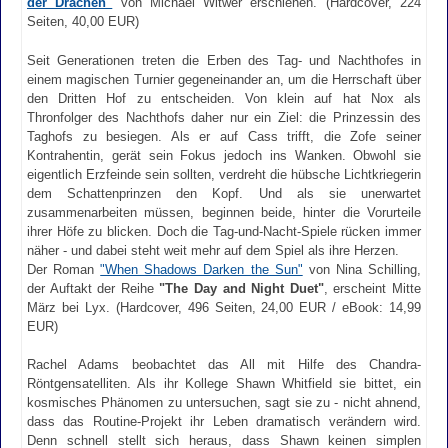
der Drachen"
von Michael Witwer erschienen. (Hardcover, 224
Seiten, 40,00 EUR)
Seit Generationen treten die Erben des Tag- und Nachthofes in
einem magischen Turnier gegeneinander an, um die Herrschaft über
den Dritten Hof zu entscheiden. Von klein auf hat Nox als
Thronfolger des Nachthofs daher nur ein Ziel: die Prinzessin des
Taghofs zu besiegen. Als er auf Cass trifft, die Zofe seiner
Kontrahentin, gerät sein Fokus jedoch ins Wanken. Obwohl sie
eigentlich Erzfeinde sein sollten, verdreht die hübsche Lichtkriegerin
dem Schattenprinzen den Kopf. Und als sie unerwartet
zusammenarbeiten müssen, beginnen beide, hinter die Vorurteile
ihrer Höfe zu blicken. Doch die Tag-und-Nacht-Spiele rücken immer
näher - und dabei steht weit mehr auf dem Spiel als ihre Herzen.
Der Roman
"When Shadows Darken the Sun"
von Nina Schilling,
der Auftakt der Reihe
"The Day and Night Duet"
, erscheint Mitte
März bei Lyx. (Hardcover, 496 Seiten, 24,00 EUR / eBook: 14,99
EUR)
Rachel Adams beobachtet das All mit Hilfe des Chandra-
Röntgensatelliten. Als ihr Kollege Shawn Whitfield sie bittet, ein
kosmisches Phänomen zu untersuchen, sagt sie zu - nicht ahnend,
dass das Routine-Projekt ihr Leben dramatisch verändern wird.
Denn schnell stellt sich heraus, dass Shawn keinen simplen