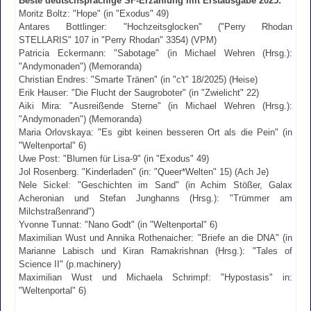
Beste deutschsprachige SF-Erzählung mit Erstausgabe 2025:
Moritz Boltz: "Hope" (in "Exodus" 49)
Antares Bottlinger: "Hochzeitsglocken" ("Perry Rhodan
STELLARIS" 107 in "Perry Rhodan" 3354) (VPM)
Patricia Eckermann: "Sabotage" (in Michael Wehren (Hrsg.):
"Andymonaden") (Memoranda)
Christian Endres: "Smarte Tränen" (in "c't" 18/2025) (Heise)
Erik Hauser: "Die Flucht der Saugroboter" (in "Zwielicht" 22)
Aiki Mira: "Ausreißende Sterne" (in Michael Wehren (Hrsg.):
"Andymonaden") (Memoranda)
Maria Orlovskaya: "Es gibt keinen besseren Ort als die Pein" (in
"Weltenportal" 6)
Uwe Post: "Blumen für Lisa-9" (in "Exodus" 49)
Jol Rosenberg. "Kinderladen" (in: "Queer*Welten" 15) (Ach Je)
Nele Sickel: "Geschichten im Sand" (in Achim Stößer, Galax
Acheronian und Stefan Junghanns (Hrsg.): "Trümmer am
Milchstraßenrand")
Yvonne Tunnat: "Nano Godt" (in "Weltenportal" 6)
Maximilian Wust und Annika Rothenaicher: "Briefe an die DNA" (in
Marianne Labisch und Kiran Ramakrishnan (Hrsg.): "Tales of
Science II" (p.machinery)
Maximilian Wust und Michaela Schrimpf: "Hypostasis" in:
"Weltenportal" 6)