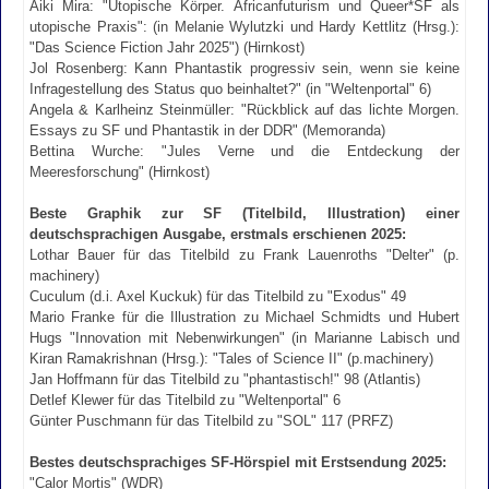
Aiki Mira: "Utopische Körper. Africanfuturism und Queer*SF als
utopische Praxis": (in Melanie Wylutzki und Hardy Kettlitz (Hrsg.):
"Das Science Fiction Jahr 2025") (Hirnkost)
Jol Rosenberg: Kann Phantastik progressiv sein, wenn sie keine
Infragestellung des Status quo beinhaltet?" (in "Weltenportal" 6)
Angela & Karlheinz Steinmüller: "Rückblick auf das lichte Morgen.
Essays zu SF und Phantastik in der DDR" (Memoranda)
Bettina Wurche: "Jules Verne und die Entdeckung der
Meeresforschung" (Hirnkost)
Beste Graphik zur SF (Titelbild, Illustration) einer
deutschsprachigen Ausgabe, erstmals erschienen 2025:
Lothar Bauer für das Titelbild zu Frank Lauenroths "Delter" (p.
machinery)
Cuculum (d.i. Axel Kuckuk) für das Titelbild zu "Exodus" 49
Mario Franke für die Illustration zu Michael Schmidts und Hubert
Hugs "Innovation mit Nebenwirkungen" (in Marianne Labisch und
Kiran Ramakrishnan (Hrsg.): "Tales of Science II" (p.machinery)
Jan Hoffmann für das Titelbild zu "phantastisch!" 98 (Atlantis)
Detlef Klewer für das Titelbild zu "Weltenportal" 6
Günter Puschmann für das Titelbild zu "SOL" 117 (PRFZ)
Bestes deutschsprachiges SF-Hörspiel mit Erstsendung 2025:
"Calor Mortis" (WDR)