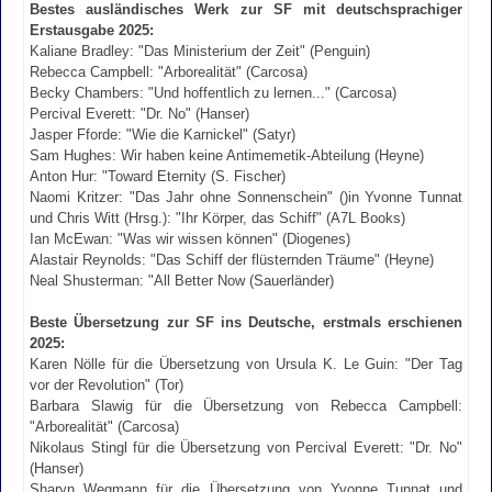
Bestes ausländisches Werk zur SF mit deutschsprachiger
Erstausgabe 2025:
Kaliane Bradley: "Das Ministerium der Zeit" (Penguin)
Rebecca Campbell: "Arborealität" (Carcosa)
Becky Chambers: "Und hoffentlich zu lernen..." (Carcosa)
Percival Everett: "Dr. No" (Hanser)
Jasper Fforde: "Wie die Karnickel" (Satyr)
Sam Hughes: Wir haben keine Antimemetik-Abteilung (Heyne)
Anton Hur: "Toward Eternity (S. Fischer)
Naomi Kritzer: "Das Jahr ohne Sonnenschein" ()in Yvonne Tunnat
und Chris Witt (Hrsg.): "Ihr Körper, das Schiff" (A7L Books)
Ian McEwan: "Was wir wissen können" (Diogenes)
Alastair Reynolds: "Das Schiff der flüsternden Träume" (Heyne)
Neal Shusterman: "All Better Now (Sauerländer)
Beste Übersetzung zur SF ins Deutsche, erstmals erschienen
2025:
Karen Nölle für die Übersetzung von Ursula K. Le Guin: "Der Tag
vor der Revolution" (Tor)
Barbara Slawig für die Übersetzung von Rebecca Campbell:
"Arborealität" (Carcosa)
Nikolaus Stingl für die Übersetzung von Percival Everett: "Dr. No"
(Hanser)
Sharyn Wegmann für die Übersetzung von Yvonne Tunnat und