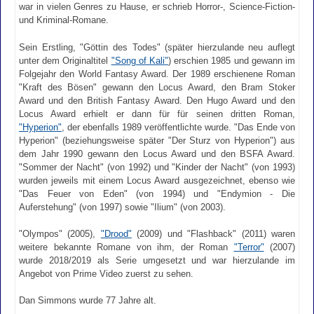
war in vielen Genres zu Hause, er schrieb Horror-, Science-Fiction-
und Kriminal-Romane.
Sein Erstling, "Göttin des Todes" (später hierzulande neu auflegt
unter dem Originaltitel
"Song of Kali"
) erschien 1985 und gewann im
Folgejahr den World Fantasy Award. Der 1989 erschienene Roman
"Kraft des Bösen" gewann den Locus Award, den Bram Stoker
Award und den British Fantasy Award. Den Hugo Award und den
Locus Award erhielt er dann für für seinen dritten Roman,
"Hyperion"
, der ebenfalls 1989 veröffentlichte wurde. "Das Ende von
Hyperion" (beziehungsweise später "Der Sturz von Hyperion") aus
dem Jahr 1990 gewann den Locus Award und den BSFA Award.
"Sommer der Nacht" (von 1992) und "Kinder der Nacht" (von 1993)
wurden jeweils mit einem Locus Award ausgezeichnet, ebenso wie
"Das Feuer von Eden" (von 1994) und "Endymion - Die
Auferstehung" (von 1997) sowie "Ilium" (von 2003).
"Olympos" (2005),
"Drood"
(2009) und "Flashback" (2011) waren
weitere bekannte Romane von ihm, der Roman
"Terror"
(2007)
wurde 2018/2019 als Serie umgesetzt und war hierzulande im
Angebot von Prime Video zuerst zu sehen.
Dan Simmons wurde 77 Jahre alt.