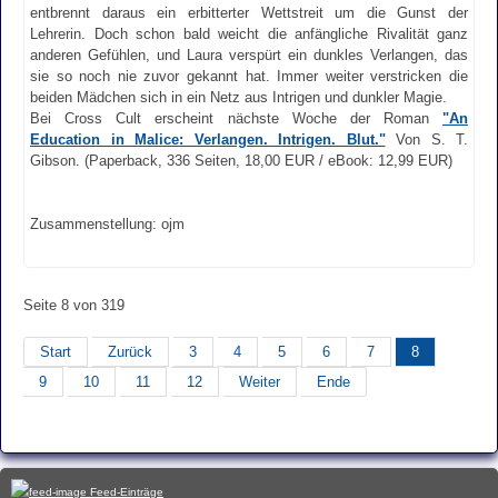
entbrennt daraus ein erbitterter Wettstreit um die Gunst der
Lehrerin. Doch schon bald weicht die anfängliche Rivalität ganz
anderen Gefühlen, und Laura verspürt ein dunkles Verlangen, das
sie so noch nie zuvor gekannt hat. Immer weiter verstricken die
beiden Mädchen sich in ein Netz aus Intrigen und dunkler Magie.
Bei Cross Cult erscheint nächste Woche der Roman
"An
Education in Malice: Verlangen. Intrigen. Blut."
Von S. T.
Gibson. (Paperback, 336 Seiten, 18,00 EUR / eBook: 12,99 EUR)
Zusammenstellung: ojm
Seite 8 von 319
Start
Zurück
3
4
5
6
7
8
9
10
11
12
Weiter
Ende
Feed-Einträge