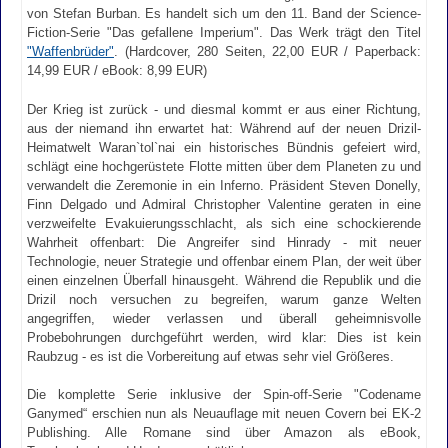
von Stefan Burban. Es handelt sich um den 11. Band der Science-
Fiction-Serie "Das gefallene Imperium". Das Werk trägt den Titel
"Waffenbrüder"
. (Hardcover, 280 Seiten, 22,00 EUR / Paperback:
14,99 EUR / eBook: 8,99 EUR)
Der Krieg ist zurück - und diesmal kommt er aus einer Richtung,
aus der niemand ihn erwartet hat: Während auf der neuen Drizil-
Heimatwelt Waran`tol`nai ein historisches Bündnis gefeiert wird,
schlägt eine hochgerüstete Flotte mitten über dem Planeten zu und
verwandelt die Zeremonie in ein Inferno. Präsident Steven Donelly,
Finn Delgado und Admiral Christopher Valentine geraten in eine
verzweifelte Evakuierungsschlacht, als sich eine schockierende
Wahrheit offenbart: Die Angreifer sind Hinrady - mit neuer
Technologie, neuer Strategie und offenbar einem Plan, der weit über
einen einzelnen Überfall hinausgeht. Während die Republik und die
Drizil noch versuchen zu begreifen, warum ganze Welten
angegriffen, wieder verlassen und überall geheimnisvolle
Probebohrungen durchgeführt werden, wird klar: Dies ist kein
Raubzug - es ist die Vorbereitung auf etwas sehr viel Größeres.
Die komplette Serie inklusive der Spin-off-Serie "Codename
Ganymed“ erschien nun als Neuauflage mit neuen Covern bei EK-2
Publishing. Alle Romane sind über Amazon als eBook,