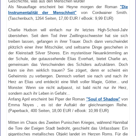
Geschichte, was aus den Menschen wurde!
Als Neuauflage erscheint bei Heyne morgen der Roman
"Die
Instrumentalität der Menschheit"
von Cordwainer Smith.
(Taschenbuch, 1264 Seiten, 17,00 EUR / eBook: 9,99 EUR)
Charlie Hudson will einfach nur ihr letztes High-School-Jahr
überstehen. Seit dem Tod ihrer Zwillingsschwester hat sie sich
treiben lassen, gefangen in ihrer Trauer. Doch dann verschwindet
plötzlich einer ihrer Mitschüler, und seltsame Dinge geschehen in
der Kleinstadt Silver Shores. Ein mysteriöser Neuankömmling an
der Schule, der gutaussehende Elias Everhart, bietet Charlie an,
gemeinsam das Verschwinden des Schülers aufzuklären. Doch
kann sie ihm wirklich trauen? Sie zögert, denn er scheint ein
Geheimnis zu verbergen. Dennoch verliert sie nach und nach ihr
Herz an Elias und entdeckt eine Welt voller Magie, Götter... und
Monster. Wenn sie nicht aufpasst, ist bald nicht nur ihr Herz,
sondern auch ihr Leben in Gefahr...
Anfang April erscheint bei Piper der Roman
"Soul of Shadow"
von
Emma Noyes , es ist der Auftakt der gleichnamigen Reihe.
(Paperback, 400 Seiten, 18,00 EUR / eBook: 10,99 EUR)
Mitten im Chaos des Zweiten Punischen Krieges, während Hannibal
die Tore der Ewigen Stadt bedroht, geschieht das Unfassbare: Ein
gigantisches metallisches Objekt landet im Herzen Roms. Für die