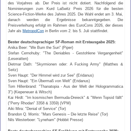
des Vorjahres ab. Der Preis ist nicht dotiert. Nachfolgend die
Nominierungen zum Kurd Laßwitz Preis 2026 für die besten
Science-Fiction-Werke des Jahres 2025. Die Wahl endet am 3. Mai,
danach werden die Ergebnisse bekanntgegeben. Die
Preisverleihung erfolgt im Rahmen des EuroCons 2026, der dieses
Jahr als
MetropolCon
in Berlin vom 2. bis 5. Juli stattfindet.
Bester deutschsprachiger SF-Roman mit Erstausgabe 2025:
Anika Beer: "We Burn the Sun" (Piper)
Stefan Cernohuby: "The Deniables - Gestohlene Vergangenheit"
(Leseratten)
Dietmar Dath: "Skyrmionen oder: A Fucking Army" (Matthes &
Seitz)
Sven Haupt: "Der Himmel wird zur See" (Eridanus)
Sven Haupt: "Ein Übermaß von Welt" (Eridanus)
Tom Hillenbrand: "Thanatopia - Aus der Welt der Hologrammatica
3") (Kiepeneuer & Witsch)
Kai Hirdt: "Im kosmischen Bermuda-Dreieck" & "Wenn Topsid fällt"
("Perry Rhodan" 3358 & 3359) (VPM)
Aiki Mira: "Denial of Service" (Tor)
Brandon Q. Morris: "Mars Genesis – Die letzte Reise" (Tor)
Nils Westerboer: "Lyneham" (Hobbit Presse)