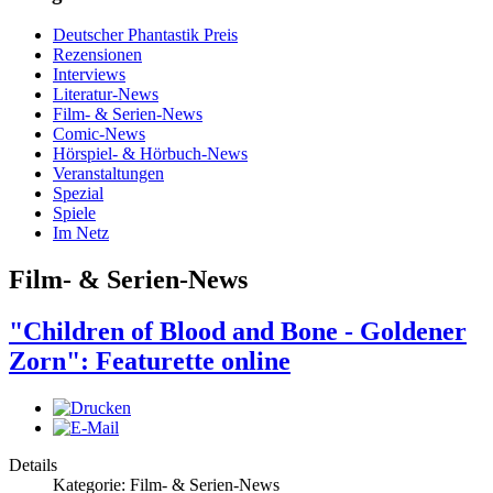
Deutscher Phantastik Preis
Rezensionen
Interviews
Literatur-News
Film- & Serien-News
Comic-News
Hörspiel- & Hörbuch-News
Veranstaltungen
Spezial
Spiele
Im Netz
Film- & Serien-News
"Children of Blood and Bone - Goldener
Zorn": Featurette online
Details
Kategorie: Film- & Serien-News