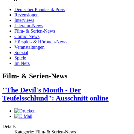
Deutscher Phantastik Preis
Rezensionen
Interviews
Literatur-News
Film- & Serien-News
Comic-News
Hörspiel- & Hörbuch-News
Veranstaltungen
Spezial
Spiele
Im Netz
Film- & Serien-News
"The Devil's Mouth - Der
Teufelsschlund": Ausschnitt online
Details
Kategorie: Film- & Serien-News