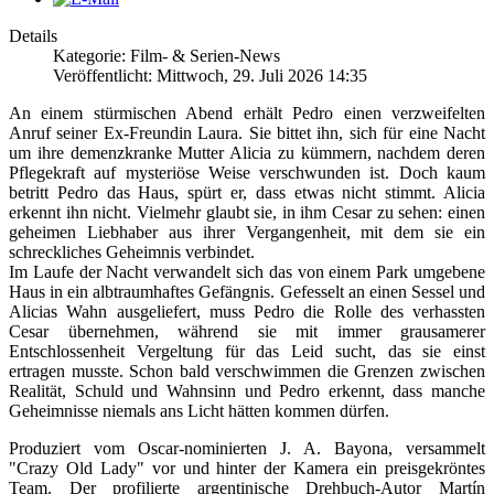
Details
Kategorie: Film- & Serien-News
Veröffentlicht: Mittwoch, 29. Juli 2026 14:35
An einem stürmischen Abend erhält Pedro einen verzweifelten
Anruf seiner Ex-Freundin Laura. Sie bittet ihn, sich für eine Nacht
um ihre demenzkranke Mutter Alicia zu kümmern, nachdem deren
Pflegekraft auf mysteriöse Weise verschwunden ist. Doch kaum
betritt Pedro das Haus, spürt er, dass etwas nicht stimmt. Alicia
erkennt ihn nicht. Vielmehr glaubt sie, in ihm Cesar zu sehen: einen
geheimen Liebhaber aus ihrer Vergangenheit, mit dem sie ein
schreckliches Geheimnis verbindet.
Im Laufe der Nacht verwandelt sich das von einem Park umgebene
Haus in ein albtraumhaftes Gefängnis. Gefesselt an einen Sessel und
Alicias Wahn ausgeliefert, muss Pedro die Rolle des verhassten
Cesar übernehmen, während sie mit immer grausamerer
Entschlossenheit Vergeltung für das Leid sucht, das sie einst
ertragen musste. Schon bald verschwimmen die Grenzen zwischen
Realität, Schuld und Wahnsinn und Pedro erkennt, dass manche
Geheimnisse niemals ans Licht hätten kommen dürfen.
Produziert vom Oscar-nominierten J. A. Bayona, versammelt
"Crazy Old Lady" vor und hinter der Kamera ein preisgekröntes
Team. Der profilierte argentinische Drehbuch-Autor Martín