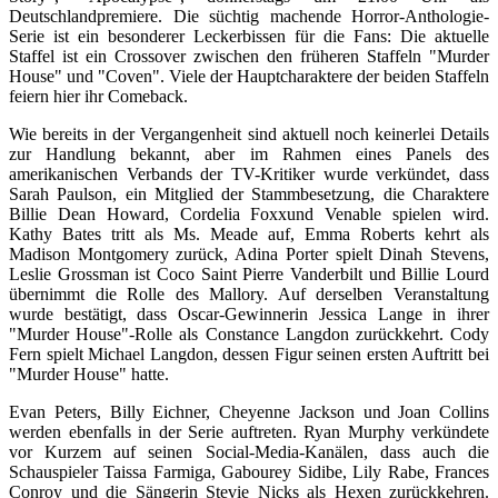
Deutschlandpremiere. Die süchtig machende Horror-Anthologie-
Serie ist ein besonderer Leckerbissen für die Fans: Die aktuelle
Staffel ist ein Crossover zwischen den früheren Staffeln "Murder
House" und "Coven". Viele der Hauptcharaktere der beiden Staffeln
feiern hier ihr Comeback.
Wie bereits in der Vergangenheit sind aktuell noch keinerlei Details
zur Handlung bekannt, aber im Rahmen eines Panels des
amerikanischen Verbands der TV-Kritiker wurde verkündet, dass
Sarah Paulson, ein Mitglied der Stammbesetzung, die Charaktere
Billie Dean Howard, Cordelia Foxxund Venable spielen wird.
Kathy Bates tritt als Ms. Meade auf, Emma Roberts kehrt als
Madison Montgomery zurück, Adina Porter spielt Dinah Stevens,
Leslie Grossman ist Coco Saint Pierre Vanderbilt und Billie Lourd
übernimmt die Rolle des Mallory. Auf derselben Veranstaltung
wurde bestätigt, dass Oscar-Gewinnerin Jessica Lange in ihrer
"Murder House"-Rolle als Constance Langdon zurückkehrt. Cody
Fern spielt Michael Langdon, dessen Figur seinen ersten Auftritt bei
"Murder House" hatte.
Evan Peters, Billy Eichner, Cheyenne Jackson und Joan Collins
werden ebenfalls in der Serie auftreten. Ryan Murphy verkündete
vor Kurzem auf seinen Social-Media-Kanälen, dass auch die
Schauspieler Taissa Farmiga, Gabourey Sidibe, Lily Rabe, Frances
Conroy und die Sängerin Stevie Nicks als Hexen zurückkehren.