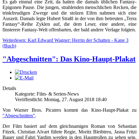
Es gab einmal eine Zeit, da hatten die damals üblichen Fantasy-
Epigonen Pause. Die jungen, strahlenden menschlichen Recken, die
trinkfreudigen Zwerge und die stolzen Elfen nahmen sich eine
Auszeit. Damals legte Hubert Straßl in der von ihm betreuten „Terra
Fantasy“-Reihe Zyklen auf, die dem Leser, eine andere, eine
finsterere Fantasy-Welt offenbarten, der bald andere Verlage folgten.
Weiterlesen: Karl Edward Wagner: Herrin der Schatten - Kane 3
(Buch)
"Abgeschnitten": Das Kino-Haupt-Plakat
Details
Kategorie: Film- & Serien-News
Veröffentlicht: Montag, 27. August 2018 18:40
Von Warner Bros. Picutres kommt das Kino-Haupt-Plakat zu
"Abgeschnitten"
.
Der Film basiert auf dem gleichnamigen Roman von Sebastian
Fitzek. Christian Alvart führte Regie, Moritz Bleibtreu, Jasna Fritzi
Bauer und Fahri Yardim werden in den Hauptrollen zu sehen sein.