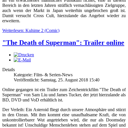
an ein erwachsenes männliches Publikum richtet, eine in diesem
Bereich in den letzten Jahren sträflich vernachlässigten Zielgruppe,
auch wenn der Markt in Japan weiterhin ungebrochen groß ist.
Damit versucht Cross Cult, hierzulande das Angebot wieder zu
erweitern.
Weiterlesen: Kuhime 2 (Comic)
"The Death of Superman": Trailer online
Details
Kategorie: Film- & Serien-News
Veröffentlicht: Samstag, 25. August 2018 15:40
Online gegangen ist ein Trailer zum Zeichentrickfilm "The Death of
Superman" von Sam Liu und James Tucker, der jetzt hierzulande als
BD, DVD und VoD erhältlich ist.
Der Verleih: Ein Asteroid fliegt durch unsere Atmosphäre und stürzt
in den Ozean. Mit ihm kommt eine unaufhaltsame Kraft, die von
unkontrollierbarer Wut angetrieben wird, die nur als Doomsday
bekannt ist! Unschuldige Menschenleben stehen auf dem Spiel und