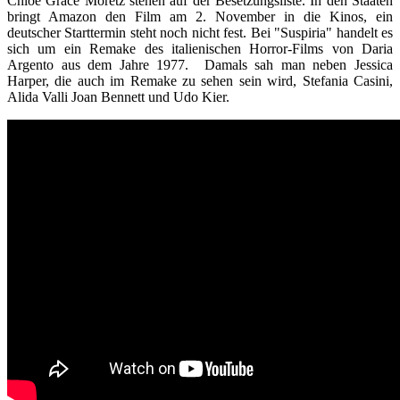
Chloe Grace Moretz stehen auf der Besetzungsliste. In den Staaten
bringt Amazon den Film am 2. November in die Kinos, ein
deutscher Starttermin steht noch nicht fest. Bei "Suspiria" handelt es
sich um ein Remake des italienischen Horror-Films von Daria
Argento aus dem Jahre 1977. Damals sah man neben Jessica
Harper, die auch im Remake zu sehen sein wird, Stefania Casini,
Alida Valli Joan Bennett und Udo Kier.