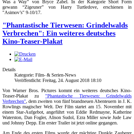
Was a Way" von Bryce Zabel. In der Kategorie Short Form
gewann “Zigeuner” von Harry Turtledove, erschienen in
"Asimov’s" 9-10/17.
"Phantastische Tierwesen: Grindelwalds
Verbrechen": Ein weiteres deutsches
Kino-Teaser-Plakat
Details
Kategorie: Film- & Serien-News
Veröffentlicht: Freitag, 24. August 2018 18:10
Von Warner Bros. Pictures kommt ein weiteres deutsches Kino-
Teaser-Plakat zu
"Phantastische Tierwesen: Grindelwalds
Verbrechen"
, dem zweiten von fünf brandneuen Abenteuern in J. K.
Rowlings magischer Welt. Der Film startet am 15. November mit
einem Star-Aufgebot, angeführt von Eddie Redmayne, Katherine
Waterston, Dan Fogler, Alison Sudol, Ezra Miller sowie Jude Law
und Johnny Depp. Ein erster Trailer ist jetzt online gegangen.
Am Ende des ersten Films wurde der mächtige Dunkle Zauberer