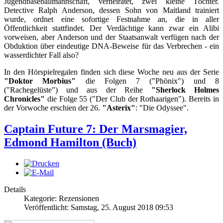
Jugendbaseballmannschaft, verheiratet, zwei kleine Töchter.
Detective Ralph Anderson, dessen Sohn von Maitland trainiert
wurde, ordnet eine sofortige Festnahme an, die in aller
Öffentlichkeit stattfindet. Der Verdächtige kann zwar ein Alibi
vorweisen, aber Anderson und der Staatsanwalt verfügen nach der
Obduktion über eindeutige DNA-Beweise für das Verbrechen - ein
wasserdichter Fall also?
In den Hörspielregalen finden sich diese Woche neu aus der Serie
"Doktor Morbius"
die Folgen 7 ("Phönix") und 8
("Rachegelüste") und aus der Reihe
"Sherlock Holmes
Chronicles"
die Folge 55 ("Der Club der Rothaarigen"). Bereits in
der Vorwoche erschien der 26.
"Asterix"
: "Die Odyssee".
Captain Future 7: Der Marsmagier,
Edmond Hamilton (Buch)
Details
Kategorie: Rezensionen
Veröffentlicht: Samstag, 25. August 2018 09:53