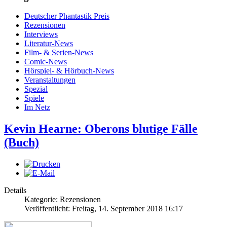
Deutscher Phantastik Preis
Rezensionen
Interviews
Literatur-News
Film- & Serien-News
Comic-News
Hörspiel- & Hörbuch-News
Veranstaltungen
Spezial
Spiele
Im Netz
Kevin Hearne: Oberons blutige Fälle
(Buch)
Details
Kategorie: Rezensionen
Veröffentlicht: Freitag, 14. September 2018 16:17