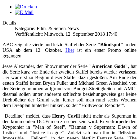
Details
Kategorie: Film- & Serien-News
Veröffentlicht: Mittwoch, 12. September 2018 17:40
ABC zeigt die vierte und letzte Staffel der Serie
"Blindspot"
in den
USA ab dem 12. Oktober.
Hier
ist ein erster Promo online
gegangen.
Jesse Alexander, der Showrunner der Serie
"American Gods"
, hat
die Serie kurz vor Ende der zweiten Staffel bereits wieder verlassen
- er war erst zu Beginn dieser Staffel dazu gestoßen. Am Ende der
ersten Staffel hatten Bryan Fuller und Michael Green Abschied von
der Serie genommen aufgrund von Budget-Streitigkeiten mit AMC;
diesmal sollen unter anderem schlechte beziehungsweise gar keine
Drehbücher der Grund sein, ferner soll man rund sechs Wochen
dem Drehplan hinterher hinken, so der "Hollywood Reporter".
"Deadline" meldet, dass
Henry Cavill
nicht mehr als Superman in
den kommenden DC-Filmen zu sehen sein wird. Er verkörperte den
Kryptonier in "Man of Steel", "Batman v Superman: Dawn of
Justice" und "Justice League". Zuletzt sah man ihn in "Mission:
Impossible - Fallout", in der neuen Netflix-Fantasy-Serie "The