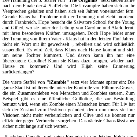
Die Handlung der 5. Staffel von
"The Originals"
setzt sieben Jahre
nach dem Finale der 4. Staffel ein. Die Urvampire haben sich an ihr
Versprechen gehalten und halten sich seit Jahren voneinander fern.
Gerade Klaus hat Probleme mit der Trennung und zieht mordend
durch Frankreich. Hope besucht die Salvatore School for the Young
and Gifted, wo sie unter der Leitung von Caroline und Alaric lernt,
mit ihren besonderen Kräften umzugehen. Doch Hope leidet unter
der Trennung von ihrem Vater - Klaus hat in den letzten fünf Jahren
nicht ein Wort mit ihr gewechselt -, rebelliert und wird schließlich
suspendiert. Es wird Zeit, dass Klaus nach Hause kommt und sich
um seine Tochter kümmert. Und davon kann ihn nur eine
überzeugen: Caroline! Kann sie Klaus dazu bringen, wieder nach
Hause zu kommen? Und wird Elijah seine Erinnerung
zurückerlangen?
Die vierte Staffel von
"iZombie"
setzt vier Monate später ein: Die
ganze Stadt ist mittlerweile unter der Kontrolle von Fillmore-Graves,
die ein Zusammenleben von Menschen und Zombies steuern. Zum
Beispiel gibt es eine öffentliche Guillotine, die zur Bestrafung
benutzt wird, wenn ein Zombie einen Menschen kratzt. Für Liv hat
sich der Zustand zum Positiven geändert, denn nun muss sie ihre
Visionen nicht mehr verheimlichen und Clive und sie können nur
effizienter gegen Verbrecher vorgehen. Das nächste Chaos lässt aber
sicher nicht lange auf sich warten.
Nachdem Quentin und seine Freunde in der letzten Folge von