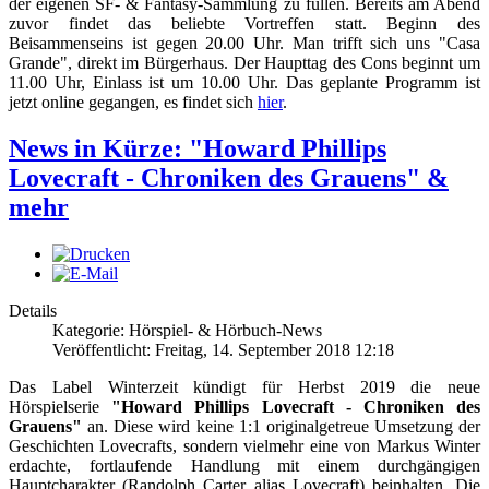
der eigenen SF- & Fantasy-Sammlung zu füllen. Bereits am Abend
zuvor findet das beliebte Vortreffen statt. Beginn des
Beisammenseins ist gegen 20.00 Uhr. Man trifft sich uns "Casa
Grande", direkt im Bürgerhaus. Der Haupttag des Cons beginnt um
11.00 Uhr, Einlass ist um 10.00 Uhr. Das geplante Programm ist
jetzt online gegangen, es findet sich
hier
.
News in Kürze: "Howard Phillips
Lovecraft - Chroniken des Grauens" &
mehr
Details
Kategorie: Hörspiel- & Hörbuch-News
Veröffentlicht: Freitag, 14. September 2018 12:18
Das Label Winterzeit kündigt für Herbst 2019 die neue
Hörspielserie
"Howard Phillips Lovecraft - Chroniken des
Grauens"
an. Diese wird keine 1:1 originalgetreue Umsetzung der
Geschichten Lovecrafts, sondern vielmehr eine von Markus Winter
erdachte, fortlaufende Handlung mit einem durchgängigen
Hauptcharakter (Randolph Carter alias Lovecraft) beinhalten. Die