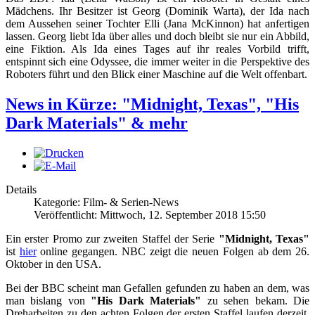
Mädchens. Ihr Besitzer ist Georg (Dominik Warta), der Ida nach
dem Aussehen seiner Tochter Elli (Jana McKinnon) hat anfertigen
lassen. Georg liebt Ida über alles und doch bleibt sie nur ein Abbild,
eine Fiktion. Als Ida eines Tages auf ihr reales Vorbild trifft,
entspinnt sich eine Odyssee, die immer weiter in die Perspektive des
Roboters führt und den Blick einer Maschine auf die Welt offenbart.
News in Kürze: "Midnight, Texas", "His
Dark Materials" & mehr
Details
Kategorie: Film- & Serien-News
Veröffentlicht: Mittwoch, 12. September 2018 15:50
Ein erster Promo zur zweiten Staffel der Serie
"Midnight, Texas"
ist
hier
online gegangen. NBC zeigt die neuen Folgen ab dem 26.
Oktober in den USA.
Bei der BBC scheint man Gefallen gefunden zu haben an dem, was
man bislang von
"His Dark Materials"
zu sehen bekam. Die
Dreharbeiten zu den achten Folgen der ersten Staffel laufen derzeit.