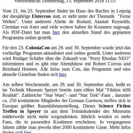
Veröffentlicht: Donnerstag, 13. September 2018 11:15
Vom 21. bis 23. September findet im Haus des Buches in Leipzig
der diesjährige
Elstercon
statt, er steht unter der Thematik "Ferne
Welten". Unter anderem Aliette de Bodard, Alastair Reynolds,
Christian von Aster und viele weitere haben ihr Kommen zugesagt.
Als PDF-Datei hat man
hier
den aktuellen Stand des geplanten
Programms online gestellt.
Für den 23.
ColoniaCon
am 29. und 30. September wurde jetzt das
vorläufige Programm aktualisiert und online gestellt. Unter anderem
wird Rüdiger Schäfer über die Zukunft von "Perry Rhodan NEO"
informieren und es gibt eine Abendshow mit Robert Corvus und
Bernhard Hennen. Alle Infos zum Con, das Programm und eine
aktuelle Gästeliste finden sich
hier
.
Am selben Wochenende, am 29. und 30. September also, heißt es
im Technik Museum Speyer bereits zum elften Mal "Fiktion trifft
Realität". Zahlreiche "Star Wars"- und "Star Trek"-Fans , darunter
ca. 250 kostümierte Mitglieder der German Garrison, treffen sich in
Europas größter Raumfahrtausstellung. Dieses
Science Fiction
Treffen in Speyer
ist aus dem Terminkalender des Museums
mittlerweile nicht mehr wegzudenken. Jährlich werden es mehr
Fans, die in passenden Kostümen erscheinen. In vergangenen
Jahren zählte man jeweils über 2000 kostümierte Gäste. Mehr Infos
finden sich
hier
.