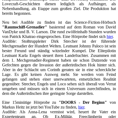
Lovecraft-Geschichten dienen lediglich als Aufhänger, als
Nebenhandlung, als Etappe zum großen Ziel. Die Produktion hat
bereits begonnen.
Neu bei Audible zu finden ist das Science-Fiction-Hörbuch
"Raumschiff-Grenadier"
basierend auf dem Roman von David
VanDyke und B. V. Larson. Die rund zwölfeinhalb Stunden wurden
von Patrick Khatrao eingesprochen. Eine Hörprobe findet sich
hier
.
Audible: Stoßtruppleiter Dirk Strecher ist der führende
Mechgrenadier der Hundert Welten. Leutnant Johnny Paloco ist sein
bester Freund und ständig witzelnder Kumpel. Die Elitepilotin
Leutnant Karla Engels steuert ihren Landefrachter. Zusammen mit
dem 1. Mechgrenadier-Regiment haben sie schon Dutzende von
Gefechten gegen die Invasion der außerirdischen Hok hinter sich.
Aber in der Schlacht um Corinth geraten sie in eine schreckliche
Lage. Es gibt keinen Ausweg mehr. Sie werden vom Feind
gefangen und stehen einer unerwarteten, entsetzlichen Realität
gegenüber. Strecher, Engels und Loco sehen sich überall von Verrat
umgeben und müssen sich in einem Universum zurechtfinden, in
dem die Außerirdischen ihre geringste Sorge darstellen.
Eine 15minütige Hörprobe zu
"DOORS - Der Beginn"
von
Markus Heitz ist jetzt bei YouTube zu finden,
hier
.
Audible: Als Anna-Lena vermisst wird, heuert ihr Vater ein
Expertenteam an. Ob Ex-Militär, Freeclimberin oder