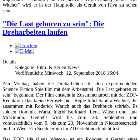
Witcher" wird er in der Hauptrolle als Geralt von Riva zu sehen
sein.
"Die Last geboren zu sein": Die
Dreharbeiten laufen
Details
Kategorie: Film- & Serien-News
Veröffentlicht: Mittwoch, 12. September 2018 16:04
Am Montag haben die Dreharbeiten für den experimentellen
Science-Fiction-Spielfilm mit dem Arbeitstitel "Die Last geboren zu
sein" begonnen. Der Film entsteht in Zusammenarbeit mit der ZDF-
Redaktion Das kleine Fernsehspiel. Regie führt Sandra Wollner, die
zusammen mit Roderick Warich auch das Drehbuch schrieb. Es
spielen Dominik Warta, Ingrid Burkhard, Lena Watson und Jana
McKinnon. Gedreht wird bis zum 28. September und
voraussichtlich vom 5. bis zum 23. November in Niederösterreich
und in Wien. Ein Sendetermin im ZDF steht noch nicht fest.
Das ZDF: Ida (Lena Watson) ist ein Roboter in Gestalt eines