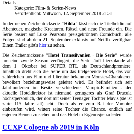
Details
Kategorie: Film- & Serien-News
Veröffentlicht: Mittwoch, 12. September 2018 21:31
In der neuen Zeichentrickserie
"Hilda"
lässt sich die Titelheldin auf
Abenteuer, magische Kreaturen, Rätsel und neue Freunde ein. Die
Serie basiert auf Luke Pearsons preisgekröntem Comicbuch; alle
Folgen sind ab dem 21. September exklusiv auf Netflix verfügbar.
Einen Trailer gibt's
hier
zu sehen.
Die Zeichentrickserie
"Hotel Transsilvanien - Die Serie"
wurde
um eine zweite Season verlängert; die Serie läuft hierzulande ab
dem 1. Oktober bei SUPER RTL als Deutschlandpremiere.
Inhaltlich dreht sich die Serie um das titelgebende Hotel, das von
zahlreichen aus Film und Literatur bekannten Monster-Charakteren
bevölkert beziehungsweise geleitet wird. Es befindet sich seit
Jahrhunderten im Besitz verschiedener Vampir-Familien - der
aktuelle Hoteldirektor ist niemand geringeres als Graf Dracula
höchstpersönlich, der dort mit seiner Teenager-Tochter Mavis (sie ist
zarte 115 Jahre alt) lebt. Doch als er vom Rat der Vampire
einberufen wird, wittert seine Tochter die Chance, endlich auf
eigenen Beinen zu stehen und das Hotel in Eigenregie zu leiten.
CCXP Cologne ab 2019 in Köln