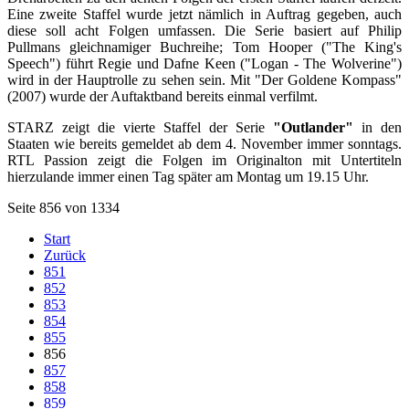
Eine zweite Staffel wurde jetzt nämlich in Auftrag gegeben, auch
diese soll acht Folgen umfassen. Die Serie basiert auf Philip
Pullmans gleichnamiger Buchreihe; Tom Hooper ("The King's
Speech") führt Regie und Dafne Keen ("Logan - The Wolverine")
wird in der Hauptrolle zu sehen sein. Mit "Der Goldene Kompass"
(2007) wurde der Auftaktband bereits einmal verfilmt.
STARZ zeigt die vierte Staffel der Serie
"Outlander"
in den
Staaten wie bereits gemeldet ab dem 4. November immer sonntags.
RTL Passion zeigt die Folgen im Originalton mit Untertiteln
hierzulande immer einen Tag später am Montag um 19.15 Uhr.
Seite 856 von 1334
Start
Zurück
851
852
853
854
855
856
857
858
859