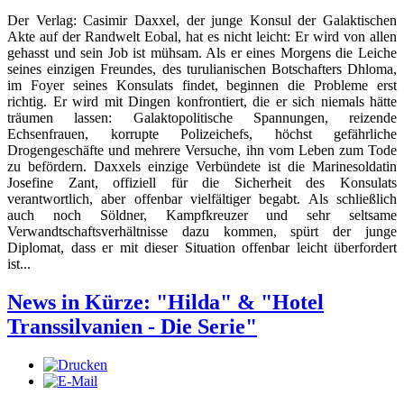
Der Verlag: Casimir Daxxel, der junge Konsul der Galaktischen
Akte auf der Randwelt Eobal, hat es nicht leicht: Er wird von allen
gehasst und sein Job ist mühsam. Als er eines Morgens die Leiche
seines einzigen Freundes, des turulianischen Botschafters Dhloma,
im Foyer seines Konsulats findet, beginnen die Probleme erst
richtig. Er wird mit Dingen konfrontiert, die er sich niemals hätte
träumen lassen: Galaktopolitische Spannungen, reizende
Echsenfrauen, korrupte Polizeichefs, höchst gefährliche
Drogengeschäfte und mehrere Versuche, ihn vom Leben zum Tode
zu befördern. Daxxels einzige Verbündete ist die Marinesoldatin
Josefine Zant, offiziell für die Sicherheit des Konsulats
verantwortlich, aber offenbar vielfältiger begabt. Als schließlich
auch noch Söldner, Kampfkreuzer und sehr seltsame
Verwandtschaftsverhältnisse dazu kommen, spürt der junge
Diplomat, dass er mit dieser Situation offenbar leicht überfordert
ist...
News in Kürze: "Hilda" & "Hotel
Transsilvanien - Die Serie"