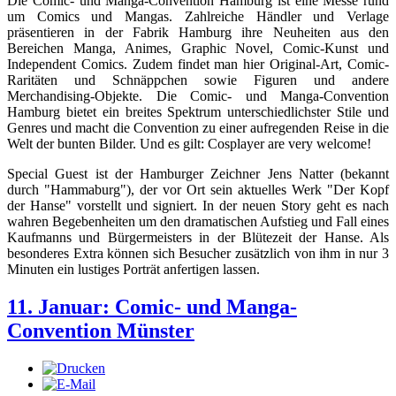
Die Comic- und Manga-Convention Hamburg ist eine Messe rund
um Comics und Mangas. Zahlreiche Händler und Verlage
präsentieren in der Fabrik Hamburg ihre Neuheiten aus den
Bereichen Manga, Animes, Graphic Novel, Comic-Kunst und
Independent Comics. Zudem findet man hier Original-Art, Comic-
Raritäten und Schnäppchen sowie Figuren und andere
Merchandising-Objekte. Die Comic- und Manga-Convention
Hamburg bietet ein breites Spektrum unterschiedlichster Stile und
Genres und macht die Convention zu einer aufregenden Reise in die
Welt der bunten Bilder. Und es gilt: Cosplayer are very welcome!
Special Guest ist der Hamburger Zeichner Jens Natter (bekannt
durch "Hammaburg"), der vor Ort sein aktuelles Werk "Der Kopf
der Hanse" vorstellt und signiert. In der neuen Story geht es nach
wahren Begebenheiten um den dramatischen Aufstieg und Fall eines
Kaufmanns und Bürgermeisters in der Blütezeit der Hanse. Als
besonderes Extra können sich Besucher zusätzlich von ihm in nur 3
Minuten ein lustiges Porträt anfertigen lassen.
11. Januar: Comic- und Manga-
Convention Münster