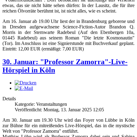
etwas, das sie nicht hätte sehen dürfen: In der Lausitz, die für ihre
reichen Ölvorräte berühmt ist, ist nicht alles, wie es scheint.
Am 16. Januar ab 19.00 Uhr liest der in Brandenburg geborene und
in Dresden aufgewachsene Science-Fiction-Autor Brandon Q.
Morris in der Sternwarte Radebeul (Auf den Ebenbergen 10a,
01445 Radebeul) aus seinem Roman "Die letzte Kosmonautin"
(Tor). Im Anschluss ist eine Signierstunde mit Buchverkauf geplant.
Eintritt: 12,00 EUR (ermäßigt: 7,00 EUR)
30. Januar: "Professor Zamorra"-Live-
Hörspiel in Köln
Details
Kategorie: Veranstaltungen
Veröffentlicht: Montag, 13. Januar 2025 12:05
Am 30. Januar um 19.30 Uhr wird das Foyer von Lübbe in Köln
zur Bühne für ein mitreißendes Live-Hörspiel, das in die mystische
Welt von "Professor Zamorra" entführt.
Matthias Lühn wird als Professor Zamorra dabei sein und Sabina