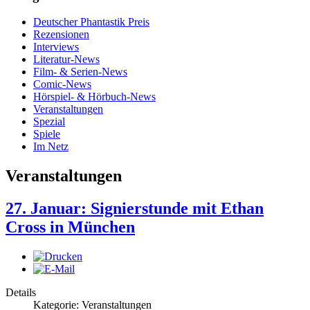
Deutscher Phantastik Preis
Rezensionen
Interviews
Literatur-News
Film- & Serien-News
Comic-News
Hörspiel- & Hörbuch-News
Veranstaltungen
Spezial
Spiele
Im Netz
Veranstaltungen
27. Januar: Signierstunde mit Ethan
Cross in München
Details
Kategorie: Veranstaltungen