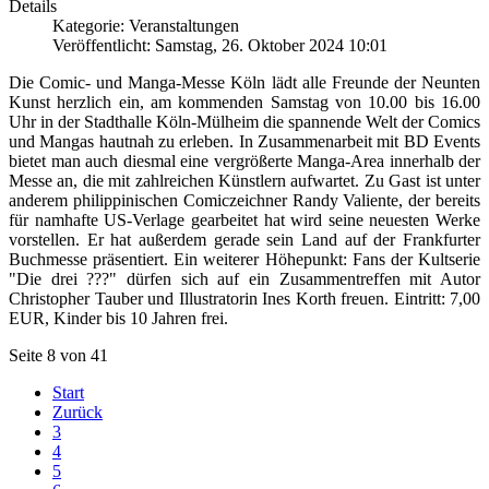
Details
Kategorie: Veranstaltungen
Veröffentlicht: Samstag, 26. Oktober 2024 10:01
Die Comic- und Manga-Messe Köln lädt alle Freunde der Neunten
Kunst herzlich ein, am kommenden Samstag von 10.00 bis 16.00
Uhr in der Stadthalle Köln-Mülheim die spannende Welt der Comics
und Mangas hautnah zu erleben. In Zusammenarbeit mit BD Events
bietet man auch diesmal eine vergrößerte Manga-Area innerhalb der
Messe an, die mit zahlreichen Künstlern aufwartet. Zu Gast ist unter
anderem philippinischen Comiczeichner Randy Valiente, der bereits
für namhafte US-Verlage gearbeitet hat wird seine neuesten Werke
vorstellen. Er hat außerdem gerade sein Land auf der Frankfurter
Buchmesse präsentiert. Ein weiterer Höhepunkt: Fans der Kultserie
"Die drei ???" dürfen sich auf ein Zusammentreffen mit Autor
Christopher Tauber und Illustratorin Ines Korth freuen. Eintritt: 7,00
EUR, Kinder bis 10 Jahren frei.
Seite 8 von 41
Start
Zurück
3
4
5