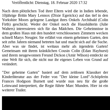
Veröffentlicht: Dienstag, 18. Februar 2020 17:32
Nach dem plötzlichen Tod ihrer Eltern wird die in Indien lebende,
10jährige Britin Mary Lennox (Dixie Egerickx) auf das tief in den
Yorkshire Moors gelegene Landgut ihres Onkels Archibald (Colin
Firth) geschickt. Weder der Onkel noch die Haushälterin (Julie
Walters) interessieren sich für das Mädchen. Die Geheimnisse in
dem großen Haus mit den hundert verschlossenen Zimmern wecken
schnell Marys Neugier. Sie erfährt von einem geheimen Garten, den
seit zehn Jahren niemand betreten hat und macht sich auf die Suche.
Aber was sie findet, ist weitaus mehr als irgendein Garten!
Gemeinsam mit ihrem kränklichen Cousin Colin (Edan Hayhurst)
und ihrem neugewonnen Freund Dickon (Amir Wilson) entdeckt sie
eine Welt für sich, die nicht nur ihr eigenes Leben von Grund auf
verändert.
"Der geheime Garten" basiert auf dem zeitlosen Klassiker der
Kinderliteratur aus der Feder von "Der kleine Lord"-Schöpferin
Frances Hodgson Burnett und wurde nun neu für die große
Leinwand interpretiert, die Regie führte Marc Munden. Hier ist ein
weiterer Trailer.