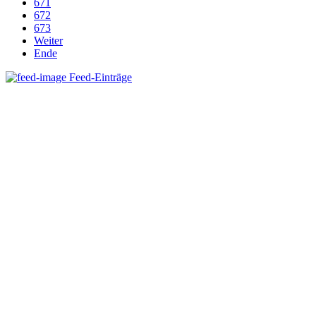
671
672
673
Weiter
Ende
Feed-Einträge