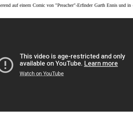
rend auf einem Comic von "Preacher"-Erfinder Garth Ennis und in d