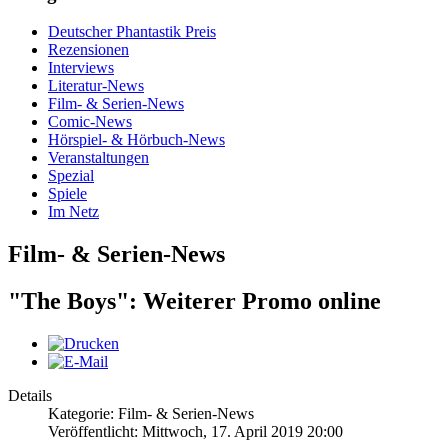
Deutscher Phantastik Preis
Rezensionen
Interviews
Literatur-News
Film- & Serien-News
Comic-News
Hörspiel- & Hörbuch-News
Veranstaltungen
Spezial
Spiele
Im Netz
Film- & Serien-News
"The Boys": Weiterer Promo online
Details
Kategorie: Film- & Serien-News
Veröffentlicht: Mittwoch, 17. April 2019 20:00