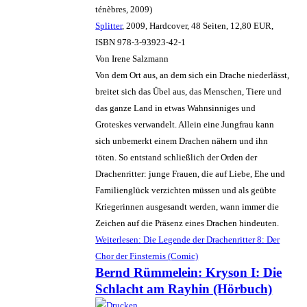
ténèbres, 2009)
Splitter
, 2009, Hardcover, 48 Seiten, 12,80 EUR,
ISBN 978-3-93923-42-1
Von Irene Salzmann
Von dem Ort aus, an dem sich ein Drache niederlässt,
breitet sich das Übel aus, das Menschen, Tiere und
das ganze Land in etwas Wahnsinniges und
Groteskes verwandelt. Allein eine Jungfrau kann
sich unbemerkt einem Drachen nähern und ihn
töten. So entstand schließlich der Orden der
Drachenritter: junge Frauen, die auf Liebe, Ehe und
Familienglück verzichten müssen und als geübte
Kriegerinnen ausgesandt werden, wann immer die
Zeichen auf die Präsenz eines Drachen hindeuten.
Weiterlesen: Die Legende der Drachenritter 8: Der
Chor der Finsternis (Comic)
Bernd Rümmelein: Kryson I: Die
Schlacht am Rayhin (Hörbuch)