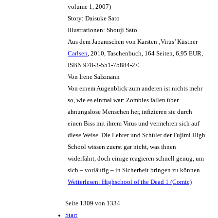
volume 1, 2007)
Story: Daisuke Sato
Illustrationen: Shouji Sato
Aus dem Japanischen von Karsten ‚Virus’ Küstner
Carlsen
, 2010, Taschenbuch, 164 Seiten, 6,95 EUR,
ISBN 978-3-551-75884-2<
Von Irene Salzmann
Von einem Augenblick zum anderen ist nichts mehr
so, wie es einmal war: Zombies fallen über
ahnungslose Menschen her, infizieren sie durch
einen Biss mit ihrem Virus und vermehren sich auf
diese Weise. Die Lehrer und Schüler der Fujimi High
School wissen zuerst gar nicht, was ihnen
widerfährt, doch einige reagieren schnell genug, um
sich – vorläufig – in Sicherheit bringen zu können.
Weiterlesen: Highschool of the Dead 1 (Comic)
Seite 1309 von 1334
Start