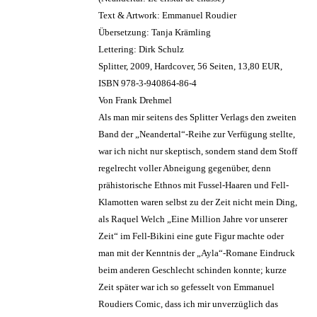
Text & Artwork: Emmanuel Roudier
Übersetzung: Tanja Krämling
Lettering: Dirk Schulz
Splitter, 2009, Hardcover, 56 Seiten, 13,80 EUR,
ISBN 978-3-940864-86-4
Von Frank Drehmel
Als man mir seitens des Splitter Verlags den zweiten
Band der „Neandertal“-Reihe zur Verfügung stellte,
war ich nicht nur skeptisch, sondern stand dem Stoff
regelrecht voller Abneigung gegenüber, denn
prähistorische Ethnos mit Fussel-Haaren und Fell-
Klamotten waren selbst zu der Zeit nicht mein Ding,
als Raquel Welch „Eine Million Jahre vor unserer
Zeit“ im Fell-Bikini eine gute Figur machte oder
man mit der Kenntnis der „Ayla“-Romane Eindruck
beim anderen Geschlecht schinden konnte; kurze
Zeit später war ich so gefesselt von Emmanuel
Roudiers Comic, dass ich mir unverzüglich das