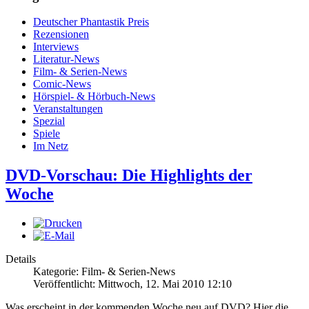
Deutscher Phantastik Preis
Rezensionen
Interviews
Literatur-News
Film- & Serien-News
Comic-News
Hörspiel- & Hörbuch-News
Veranstaltungen
Spezial
Spiele
Im Netz
DVD-Vorschau: Die Highlights der
Woche
Details
Kategorie: Film- & Serien-News
Veröffentlicht: Mittwoch, 12. Mai 2010 12:10
Was erscheint in der kommenden Woche neu auf DVD? Hier die