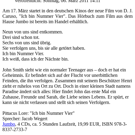
Veröffentlicht: Sonntag, 06. März 2011 14:11
Am 17. März startet in den deutschen Kinos der neue Film von D. J.
Caruso, "Ich bin Nummer Vier". Das Hörbuch zum Film aus dem
Hause Jumbo ist bereits im Handel erhältlich.
Neun von uns sind entkommen.
Drei sind schon tot.
Sechs von uns sind übrig.
Sie verfolgen uns, bis sie alle getötet haben.
Ich bin Nummer Vier.
Ich weiß, dass ich der Nächste bin.
John Smith sieht wie ein normaler Teenager aus – doch er hat ein
Geheimnis. Er befindet sich auf der Flucht vor unerbittlichen
Feinden, die ihn verfolgen. Zusammen mit seinem Beschützer Henri
zieht er ruhelos von Ort zu Ort. Doch in einer kleinen Stadt namens
Paradise ändert sich alles: Hier findet John das erste Mal ein
Zuhause, Freunde und Sarah, die Liebe seines Lebens. Er spürt, er
kann sie nicht verlassen und stellt sich seinen Verfolgern.
Pittacus Lore: "Ich bin Nummer Vier"
Sprecher: Jacob Wegert
Jumbo
, 4 CDs, ca. 5 Stunden Laufzeit, 19,99 EUR, ISBN 978-3-
8337-2733-7