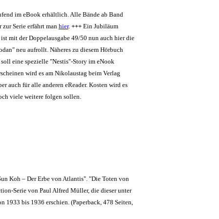
aufend im eBook erhältlich. Alle Bände ab Band
 zur Serie erfährt man
hier
.
+++
Ein Jubiläum
 ist mit der Doppelausgabe 49/50 nun auch hier die
odan" neu aufrollt. Näheres zu diesem Hörbuch
 soll eine spezielle "Nestis"-Story im eNook
rscheinen wird es am Nikolaustag beim Verlag
r auch für alle anderen eReader. Kosten wird es
ch viele weitere folgen sollen.
Sun Koh – Der Erbe von Atlantis". "Die Toten von
ion-Serie von Paul Alfred Müller, die dieser unter
 1933 bis 1936 erschien. (Paperback, 478 Seiten,