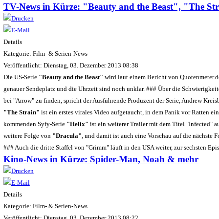
TV-News in Kürze: "Beauty and the Beast", "The St
Details
Kategorie: Film- & Serien-News
Veröffentlicht: Dienstag, 03. Dezember 2013 08:38
Die US-Serie
"Beauty and the Beast"
wird laut einem Bericht von Quotenmeter.de
genauer Sendeplatz und die Uhrzeit sind noch unklar. ### Über die Schwierigkeite
bei "Arrow" zu finden, spricht der Ausführende Produzent der Serie, Andrew Kreis
"The Strain"
ist ein erstes virales Video aufgetaucht, in dem Panik vor Ratten ein
kommenden Syfy-Serie
"Helix"
ist ein weiterer Trailer mit dem Titel "Infected" 
weitere Folge von
"Dracula"
, und damit ist auch eine Vorschau auf die nächste 
### Auch die dritte Staffel von "Grimm" läuft in den USA weiter, zur sechsten Epi
Kino-News in Kürze: Spider-Man, Noah & mehr
Details
Kategorie: Film- & Serien-News
Veröffentlicht: Dienstag, 03. Dezember 2013 08:22