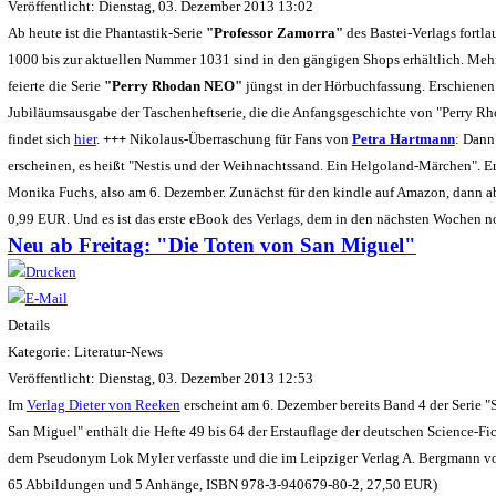
Veröffentlicht: Dienstag, 03. Dezember 2013 13:02
Ab heute ist die Phantastik-Serie
"Professor Zamorra"
des Bastei-Verlags fortl
1000 bis zur aktuellen Nummer 1031 sind in den gängigen Shops erhältlich. Mehr
feierte die Serie
"Perry Rhodan NEO"
jüngst in der Hörbuchfassung. Erschienen
Jubiläumsausgabe der Taschenheftserie, die die Anfangsgeschichte von "Perry Rh
findet sich
hier
.
+++
Nikolaus-Überraschung für Fans von
Petra Hartmann
: Dann
erscheinen, es heißt "Nestis und der Weihnachtssand. Ein Helgoland-Märchen". E
Monika Fuchs, also am 6. Dezember. Zunächst für den kindle auf Amazon, dann abe
0,99 EUR. Und es ist das erste eBook des Verlags, dem in den nächsten Wochen no
Neu ab Freitag: "Die Toten von San Miguel"
Details
Kategorie: Literatur-News
Veröffentlicht: Dienstag, 03. Dezember 2013 12:53
Im
Verlag Dieter von Reeken
erscheint am 6. Dezember bereits Band 4 der Serie "
San Miguel" enthält die Hefte 49 bis 64 der Erstauflage der deutschen Science-Fict
dem Pseudonym Lok Myler verfasste und die im Leipziger Verlag A. Bergmann von
65 Abbildungen und 5 Anhänge, ISBN 978-3-940679-80-2, 27,50 EUR)