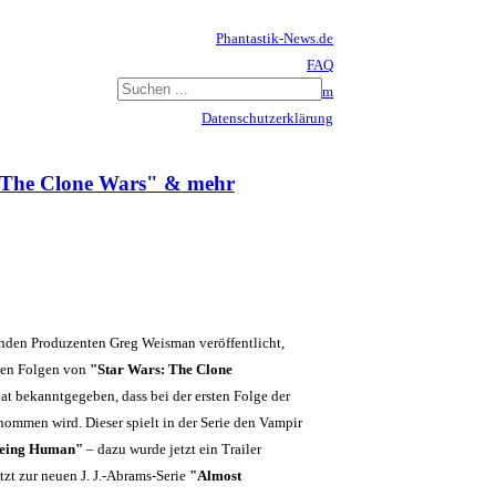
Phantastik-News.de
FAQ
Impressum
Datenschutzerklärung
Haftungsausschluss
: The Clone Wars" & mehr
enden Produzenten Greg Weisman veröffentlicht,
zten Folgen von
"Star Wars: The Clone
t bekanntgegeben, dass bei der ersten Folge der
mmen wird. Dieser spielt in der Serie den Vampir
eing Human"
– dazu wurde jetzt ein Trailer
tzt zur neuen J. J.-Abrams-Serie
"Almost