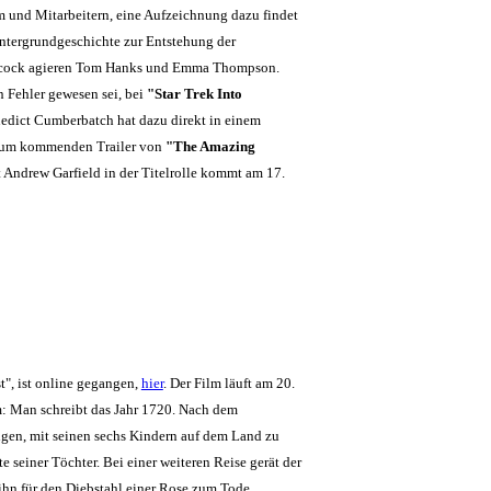
m und Mitarbeitern, eine Aufzeichnung dazu findet
intergrundgeschichte zur Entstehung der
ancock agieren Tom Hanks und Emma Thompson.
n Fehler gewesen sei, bei
"Star Trek Into
edict Cumberbatch hat dazu direkt in einem
r zum kommenden Trailer von
"The Amazing
Andrew Garfield in der Titelrolle kommt am 17.
t", ist online gegangen,
hier
. Der Film läuft am 20.
m: Man schreibt das Jahr 1720. Nach dem
ngen, mit seinen sechs Kindern auf dem Land zu
e seiner Töchter. Bei einer weiteren Reise gerät der
 ihn für den Diebstahl einer Rose zum Tode