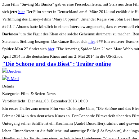
Zum Film
"Saving Mr Banks"
gab es eine Pressekonferenz mit Stars aus dem Fil
sich jetzt
hier
. Der Film startet in Deutschland am 6. März 2014 und erzählt die H
Verfilmung des Disney-Films "Mary Poppins". Unter der Regie von John Lee H
### J. J. Abrams hatte kürzlich in einem Interview angemerkt, dass es eventuell ei
Darkness"
um die Figur des Khan eine solche Geheimniskrämerei zu machen. Ben
Statement Stellung bezogen. Das Ganze findet sich
hier
. ### Ein weiterer Tease
Spider-Man 2"
findet sich
hier
. "The Amazing Spider-Man 2" von Marc Webb mit 
April 2014 in die deutschen Kinos und am 2. Mai 2014 in die US-Kinos.
"Die Schöne und das Biest": Trailer online
Details
Kategorie: Film- & Serien-News
Veröffentlicht: Dienstag, 03. Dezember 2013 16:00
Ein erster Trailer zum neuen Film von Christophe Gans, "Die Schöne und das Bies
Februar 2014 in den deutschen Kinos an. Der Concorde Filmverleih über den Fil
Untergang seiner Schiffe ist ein Kaufmann (André Dussollier) ruiniert und gezwu
leben. Unter diesen ist die fröhliche und anmutige Belle (Léa Seydoux), die jüngst
Händler auf das Territorium eines bedrohlichen Ungeheuers (Vincent Cassel), das