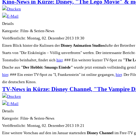
Kino-News in Kürze: Disney, "The Lego Movie" & m
Details
Kategorie: Film- & Serien-News
Veröffentlicht: Montag, 02. Dezember 2013 19:30
Einen Blick hinter die Kulissen der
Disney Animation Studios
dufte der Betreibe
Starts von "Die Eiskönigin – Völlig unverfroren" werfen. Der interessante Beric
Tonstudio beinhaltet, findet sich
hier
. ### Ein weiterer kurzer TV-Spot zu
"The L
Drache aus
"Der Hobbit: Smaugs Einöde"
wurde jetzt erstmals vollständig gesi
hier
. ### Ein erster TV-Spot zu "I, Frankenstein" ist online gegangen,
hier
. Der Fi
die deutschen Kinos.
TV-News in Kürze: Disney Channel, "The Vampire D
Details
Kategorie: Film- & Serien-News
Veröffentlicht: Montag, 02. Dezember 2013 19:21
Eine weitere Vorschau auf den im Januar startenden
Disney Channel
im Free-TV 