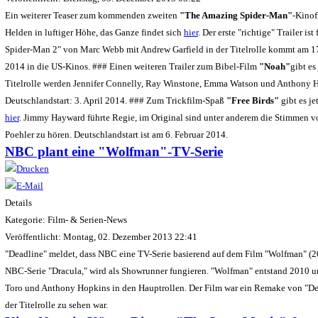
Ein weiterer Teaser zum kommenden zweiten
"The Amazing Spider-Man"
-Kinof
Helden in luftiger Höhe, das Ganze findet sich
hier
. Der erste "richtige" Trailer 
Spider-Man 2" von Marc Webb mit Andrew Garfield in der Titelrolle kommt am 17
2014 in die US-Kinos. ### Einen weiteren Trailer zum Bibel-Film
"Noah"
gibt es
Titelrolle werden Jennifer Connelly, Ray Winstone, Emma Watson und Anthony Ho
Deutschlandstart: 3. April 2014. ### Zum Trickfilm-Spaß
"Free Birds"
gibt es je
hier
. Jimmy Hayward führte Regie, im Original sind unter anderem die Stimmen
Poehler zu hören. Deutschlandstart ist am 6. Februar 2014.
NBC plant eine "Wolfman"-TV-Serie
Details
Kategorie: Film- & Serien-News
Veröffentlicht: Montag, 02. Dezember 2013 22:41
"Deadline" meldet, dass NBC eine TV-Serie basierend auf dem Film "Wolfman" (2
NBC-Serie "Dracula," wird als Showrunner fungieren. "Wolfman" entstand 2010 un
Toro und Anthony Hopkins in den Hauptrollen. Der Film war ein Remake von "De
der Titelrolle zu sehen war.