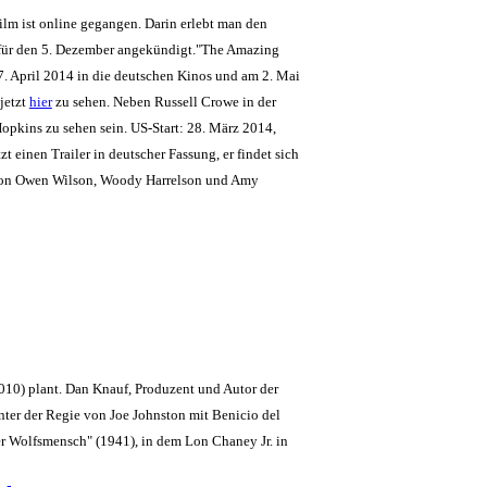
ilm ist online gegangen. Darin erlebt man den
ist für den 5. Dezember angekündigt."The Amazing
. April 2014 in die deutschen Kinos und am 2. Mai
 jetzt
hier
zu sehen. Neben Russell Crowe in der
pkins zu sehen sein. US-Start: 28. März 2014,
tzt einen Trailer in deutscher Fassung, er findet sich
 von Owen Wilson, Woody Harrelson und Amy
010) plant. Dan Knauf, Produzent und Autor der
ter der Regie von Joe Johnston mit Benicio del
r Wolfsmensch" (1941), in dem Lon Chaney Jr. in