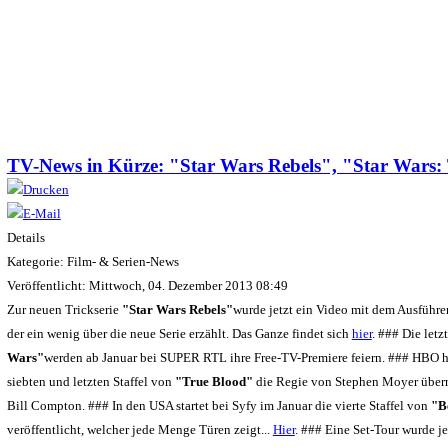
TV-News in Kürze: "Star Wars Rebels", "Star Wars
Details
Kategorie: Film- & Serien-News
Veröffentlicht: Mittwoch, 04. Dezember 2013 08:49
Zur neuen Trickserie
"Star Wars Rebels"
wurde jetzt ein Video mit dem Ausführ
der ein wenig über die neue Serie erzählt. Das Ganze findet sich
hier
. ### Die let
Wars"
werden ab Januar bei SUPER RTL ihre Free-TV-Premiere feiern. ### HBO ha
siebten und letzten Staffel von
"True Blood"
die Regie von Stephen Moyer überno
Bill Compton. ### In den USA startet bei Syfy im Januar die vierte Staffel von
"B
veröffentlicht, welcher jede Menge Türen zeigt...
Hier
. ### Eine Set-Tour wurde je