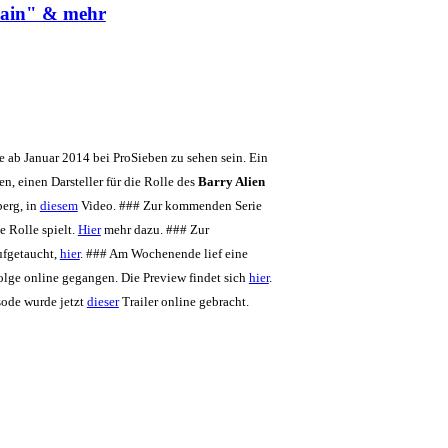
rain" & mehr
 ab Januar 2014 bei ProSieben zu sehen sein. Ein
n, einen Darsteller für die Rolle des
Barry Alien
berg, in
diesem
Video. ### Zur kommenden Serie
e Rolle spielt.
Hier
mehr dazu. ### Zur
aufgetaucht,
hier
. ### Am Wochenende lief eine
Folge online gegangen. Die Preview findet sich
hier
.
sode wurde jetzt
dieser
Trailer online gebracht.