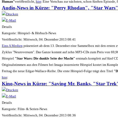
Human"
veröffentlicht,
hier
. Eine Vorschau zur nächsten, schon fünften Episode,
Audio-News in Kürze: "Perry Rhodan", "Star Wars
Details
Kategorie: Hörspiel- & Hörbuch-News
Veröffentlicht: Mittwoch, 04. Dezember 2013 08:41
Eins A Medien
präsentiert ab dem 13. Dezember eine Sammelbox mit den ersten
Zyklus "Neuroversum". Das Ganze kommt auf zehn MP3-CDs zum Preis von 69,9
Hörspiel
"Star Wars: Die dunkle Seite der Macht"
erstmals komplett auf fünf CD
Originalstimmen aus den Filmen bei Imaga inszenierte Hörspiel kostet im Kompl
Freitag die neue Edgar-Wallace-Reihe. Die erste Hörspiel-Folge trägt den Titel
"D
hier
.
Kino-News in Kürze: "Saving Mr. Banks, "Star Tre
Details
Kategorie: Film- & Serien-News
Veröffentlicht: Mittwoch, 04. Dezember 2013 08:36