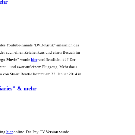
ehr
r des Youtube-Kanals "DVD-Kritik" anlässlich des
ht der auch einen Zeichenkurs und einen Besuch im
ego Movie"
wurde
hier
veröffentlicht. ### Der
chtet – und zwar auf einem Flugzeug. Mehr dazu
lm von Stuart Beattie kommt am 23. Januar 2014 in
iaries" & mehr
ging
hier
online. Die Pay-TV-Version wurde