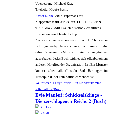
Übersetzung: Michael Krug
Titelbild: Hrvoje Beslic
Bastei Lübbe
, 2016, Paperback mit
Klappenbroschur, 544 Seiten, 14,99 EUR, ISBN
978-3-404-20840-1 (auch als eBook erhältlich)
Rezension von Christel Scheja
Nachdem er mit seinem ersten Roman Fuß bei einem
richtigen Verlag fassen konnte, hat Larry Correira
seine Reihe um die Monster Hunter Inc. angefangen
auszubauen. Jedes Buch widmet sich offenbar einem
anderen Mitglied der Organisation. In „Ein Monster
kommt selten allein“ steht Earl Harbinger im
Mittelpunkt, der kein normaler Mensch ist.
Weiterlesen: Larry Correia: Ein Monster kommt
selten allein (Buch)
Evie Manieri: Schicksalsklinge -
Die zerschlagenen Reiche 2 (Buch)