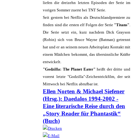
liefen die dreizehn letzten Episoden der Serie im
vorigen Sommer zuerst bei TNT Serie.
Seit gestern bei Netflix als Deutschlandpremiere zu
finden sind die ersten elf Folgen der Serie
"Titans"
.
Die Serie setzt ein, kurz nachdem Dick Grayson
(Robin) sich von Bruce Wayne (Batman) getrennt
hat und er an seinem neuen Arbeitsplatz Kontakt mit
einem Mädchen bekommt, das übersinnliche Kräfte
entwickelt.
"Godzilla: The Planet Eater"
heißt der dritte und
vorerst letzte "Godzilla"-Zeichentrickfilm, der seit
Mittwoch bei Netflix abrufbar ist.
Ellen Norten & Michael Siefener
(Hrsg.): Daedalos 1994-2002 -
Eine literarische Reise durch den
„Story Reader für Phantastik“
(Buch)