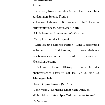
Artikel:
- In achtzig Kratern um den Mond - Ein Reiseführer
zur Lunaren Science Fiction
- Leckermäulchen mit Geweih - Jeff Lemires
fulminanter Sechsender Sweet Tooth
- Mark Brandis - Abenteuer im Weltraum
- Willy Ley und der Luftpirat
- Religion und Science Fiction - Eine Betrachtung
zwischen SF-Literatur, verschiedenen
Geisteswissenschaften und praktischem
Menschenverstand
- Science Fiction History - Was in der
phantastischen Literatur vor 100, 75, 50 und 25
Jahren geschah
Dazu: Besprechungen (SF-Perlen)
- John Varley "Der heiße Draht nach Ophiuchi"
- Brian Aldiss: "Starship – Verloren im Weltraum"
- "eXistenZ"