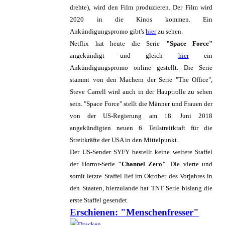
drehte), wird den Film produzieren. Der Film wird
2020 in die Kinos kommen. Ein
Ankündigungspromo gibt's
hier
zu sehen.
Netflix hat heute die Serie
"Space Force"
angekündigt und gleich
hier
ein
Ankündigungspromo online gestellt. Die Serie
stammt von den Machern der Serie "The Office",
Steve Carrell wird auch in der Hauptrolle zu sehen
sein. "Space Force" stellt die Männer und Frauen der
von der US-Regierung am 18. Juni 2018
angekündigten neuen 6. Teilstreitkraft für die
Streitkräfte der USA in den Mittelpunkt.
Der US-Sender SYFY bestellt keine weitere Staffel
der Horror-Serie
"Channel Zero"
. Die vierte und
somit letzte Staffel lief im Oktober des Vorjahres in
den Staaten, hierzulande hat TNT Serie bislang die
erste Staffel gesendet.
Erschienen: "Menschenfresser"