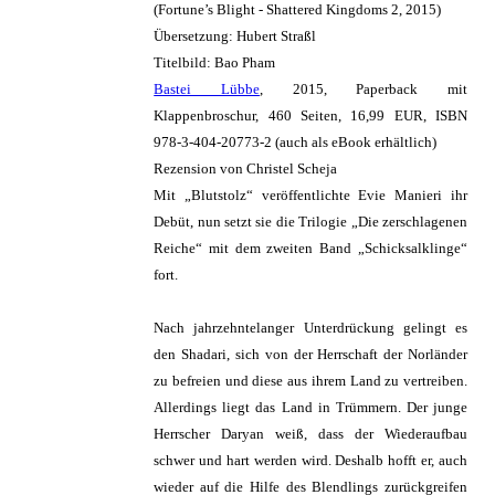
(Fortune’s Blight - Shattered Kingdoms 2, 2015)
Übersetzung: Hubert Straßl
Titelbild: Bao Pham
Bastei Lübbe
, 2015, Paperback mit
Klappenbroschur, 460 Seiten, 16,99 EUR, ISBN
978-3-404-20773-2 (auch als eBook erhältlich)
Rezension von Christel Scheja
Mit „Blutstolz“ veröffentlichte Evie Manieri ihr
Debüt, nun setzt sie die Trilogie „Die zerschlagenen
Reiche“ mit dem zweiten Band „Schicksalklinge“
fort.
Nach jahrzehntelanger Unterdrückung gelingt es
den Shadari, sich von der Herrschaft der Norländer
zu befreien und diese aus ihrem Land zu vertreiben.
Allerdings liegt das Land in Trümmern. Der junge
Herrscher Daryan weiß, dass der Wiederaufbau
schwer und hart werden wird. Deshalb hofft er, auch
wieder auf die Hilfe des Blendlings zurückgreifen