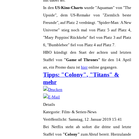
mit dabei sei.
In den
US-Kino-Charts
wurde "Aquaman" von "The
Upside", dem US-Remake von "Ziemlich beste
Freunde", auf Platz 2 verdrängt. "Spider-Man: A New
Universe" stieg noch mal von Platz 5 auf Platz 4,
"Mary Poppins' Rückkehr" fiel von Platz 3 auf Platz
6, "Bumblebee" fiel von Platz 4 auf Platz 7.
HBO kündigt den Start der achten und letzten
Staffel von
"Game of Thrones"
für den 14. April
an, ein Promo dazu ist
hier
online gegangen.
Tipps: "Colony", "Titans" &
mehr
Details
Kategorie: Film- & Serien-News
Veröffentlicht: Samstag, 12. Januar 2019 15:41
Bei Netflix steht ab sofort die dritte und letzte
Staffel von
"Colony"
zum Abruf bereit. Hierzulande