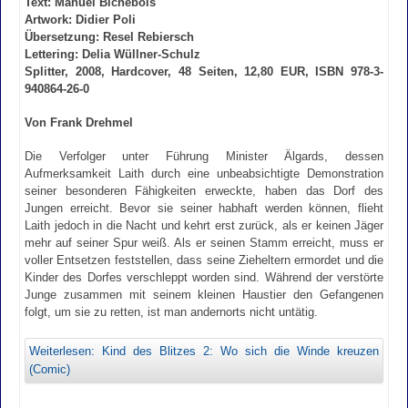
Text: Manuel Bichebois
Artwork: Didier Poli
Übersetzung: Resel Rebiersch
Lettering: Delia Wüllner-Schulz
Splitter, 2008, Hardcover, 48 Seiten, 12,80 EUR, ISBN 978-3-
940864-26-0
Von Frank Drehmel
Die Verfolger unter Führung Minister Älgards, dessen
Aufmerksamkeit Laith durch eine unbeabsichtigte Demonstration
seiner besonderen Fähigkeiten erweckte, haben das Dorf des
Jungen erreicht. Bevor sie seiner habhaft werden können, flieht
Laith jedoch in die Nacht und kehrt erst zurück, als er keinen Jäger
mehr auf seiner Spur weiß. Als er seinen Stamm erreicht, muss er
voller Entsetzen feststellen, dass seine Zieheltern ermordet und die
Kinder des Dorfes verschleppt worden sind. Während der verstörte
Junge zusammen mit seinem kleinen Haustier den Gefangenen
folgt, um sie zu retten, ist man andernorts nicht untätig.
Weiterlesen: Kind des Blitzes 2: Wo sich die Winde kreuzen
(Comic)