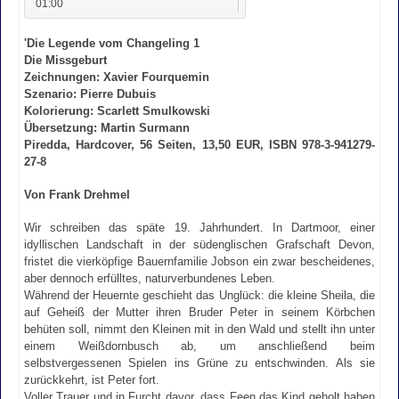
01:00
'Die Legende vom Changeling 1
Die Missgeburt
Zeichnungen: Xavier Fourquemin
Szenario: Pierre Dubuis
Kolorierung: Scarlett Smulkowski
Übersetzung: Martin Surmann
Piredda, Hardcover, 56 Seiten, 13,50 EUR, ISBN 978-3-941279-
27-8
Von Frank Drehmel
Wir schreiben das späte 19. Jahrhundert. In Dartmoor, einer
idyllischen Landschaft in der südenglischen Grafschaft Devon,
fristet die vierköpfige Bauernfamilie Jobson ein zwar bescheidenes,
aber dennoch erfülltes, naturverbundenes Leben.
Während der Heuernte geschieht das Unglück: die kleine Sheila, die
auf Geheiß der Mutter ihren Bruder Peter in seinem Körbchen
behüten soll, nimmt den Kleinen mit in den Wald und stellt ihn unter
einem Weißdornbusch ab, um anschließend beim
selbstvergessenen Spielen ins Grüne zu entschwinden. Als sie
zurückkehrt, ist Peter fort.
Voller Trauer und in Furcht davor, dass Feen das Kind geholt haben