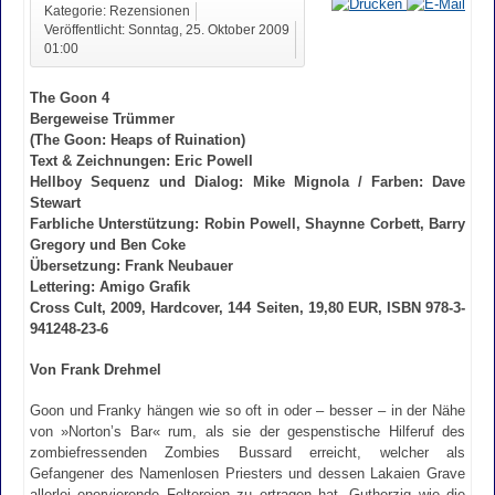
Kategorie: Rezensionen
Veröffentlicht: Sonntag, 25. Oktober 2009
01:00
The Goon 4
Bergeweise Trümmer
(The Goon: Heaps of Ruination)
Text & Zeichnungen: Eric Powell
Hellboy Sequenz und Dialog: Mike Mignola / Farben: Dave
Stewart
Farbliche Unterstützung: Robin Powell, Shaynne Corbett, Barry
Gregory und Ben Coke
Übersetzung: Frank Neubauer
Lettering: Amigo Grafik
Cross Cult, 2009, Hardcover, 144 Seiten, 19,80 EUR, ISBN 978-3-
941248-23-6
Von Frank Drehmel
Goon und Franky hängen wie so oft in oder – besser – in der Nähe
von »Norton’s Bar« rum, als sie der gespenstische Hilferuf des
zombiefressenden Zombies Bussard erreicht, welcher als
Gefangener des Namenlosen Priesters und dessen Lakaien Grave
allerlei enervierende Foltereien zu ertragen hat. Gutherzig wie die