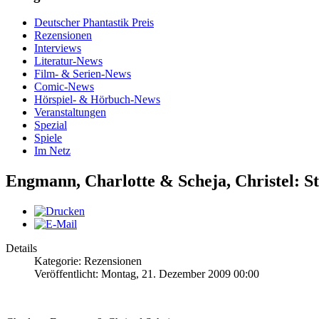
Deutscher Phantastik Preis
Rezensionen
Interviews
Literatur-News
Film- & Serien-News
Comic-News
Hörspiel- & Hörbuch-News
Veranstaltungen
Spezial
Spiele
Im Netz
Engmann, Charlotte & Scheja, Christel: 
Details
Kategorie: Rezensionen
Veröffentlicht: Montag, 21. Dezember 2009 00:00