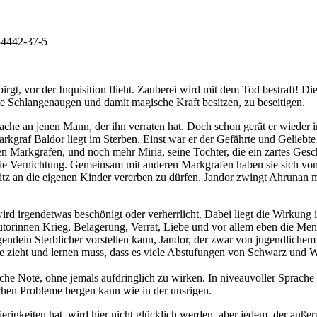
34442-37-5
rbirgt, vor der Inquisition flieht. Zauberei wird mit dem Tod bestraft! D
die Schlangenaugen und damit magische Kraft besitzen, zu beseitigen.
ache an jenen Mann, der ihn verraten hat. Doch schon gerät er wieder i
kgraf Baldor liegt im Sterben. Einst war er der Gefährte und Geliebte 
Markgrafen, und noch mehr Miria, seine Tochter, die ein zartes Gesch
 die Vernichtung. Gemeinsam mit anderen Markgrafen haben sie sich vo
itz an die eigenen Kinder vererben zu dürfen. Jandor zwingt Ahrunan 
wird irgendetwas beschönigt oder verherrlicht. Dabei liegt die Wirkung
utorinnen Krieg, Belagerung, Verrat, Liebe und vor allem eben die Mens
endein Sterblicher vorstellen kann, Jandor, der zwar von jugendlichem 
he zieht und lernen muss, dass es viele Abstufungen von Schwarz und W
 Note, ohne jemals aufdringlich zu wirken. In niveauvoller Sprache w
ichen Probleme bergen kann wie in der unsrigen.
rigkeiten hat, wird hier nicht glücklich werden, aber jedem, der auß