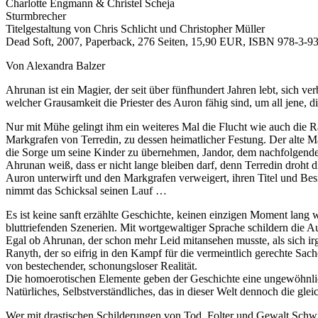
Charlotte Engmann & Christel Scheja
Sturmbrecher
Titelgestaltung von Chris Schlicht und Christopher Müller
Dead Soft, 2007, Paperback, 276 Seiten, 15,90 EUR, ISBN 978-3-9
Von Alexandra Balzer
Ahrunan ist ein Magier, der seit über fünfhundert Jahren lebt, sich ve
welcher Grausamkeit die Priester des Auron fähig sind, um all jene, 
Nur mit Mühe gelingt ihm ein weiteres Mal die Flucht wie auch die R
Markgrafen von Terredin, zu dessen heimatlicher Festung. Der alte Mar
die Sorge um seine Kinder zu übernehmen, Jandor, dem nachfolgenden 
Ahrunan weiß, dass er nicht lange bleiben darf, denn Terredin droht
Auron unterwirft und den Markgrafen verweigert, ihren Titel und Bes
nimmt das Schicksal seinen Lauf …
Es ist keine sanft erzählte Geschichte, keinen einzigen Moment lang 
bluttriefenden Szenerien. Mit wortgewaltiger Sprache schildern die A
Egal ob Ahrunan, der schon mehr Leid mitansehen musste, als sich irg
Ranyth, der so eifrig in den Kampf für die vermeintlich gerechte Sac
von bestechender, schonungsloser Realität.
Die homoerotischen Elemente geben der Geschichte eine ungewöhnliche
Natürliches, Selbstverständliches, das in dieser Welt dennoch die gle
Wer mit drastischen Schilderungen von Tod, Folter und Gewalt Schwie