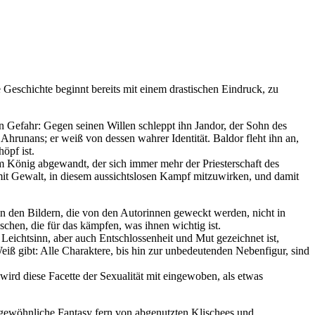
ie Geschichte beginnt bereits mit einem drastischen Eindruck, zu
n Gefahr: Gegen seinen Willen schleppt ihn Jandor, der Sohn des
Ahrunans; er weiß von dessen wahrer Identität. Baldor fleht ihn an,
öpf ist.
m König abgewandt, der sich immer mehr der Priesterschaft des
mit Gewalt, in diesem aussichtslosen Kampf mitzuwirken, und damit
 in den Bildern, die von den Autorinnen geweckt werden, nicht in
chen, die für das kämpfen, was ihnen wichtig ist.
Leichtsinn, aber auch Entschlossenheit und Mut gezeichnet ist,
eiß gibt: Alle Charaktere, bis hin zur unbedeutenden Nebenfigur, sind
ird diese Facette der Sexualität mit eingewoben, als etwas
ergewöhnliche Fantasy fern von abgenutzten Klischees und