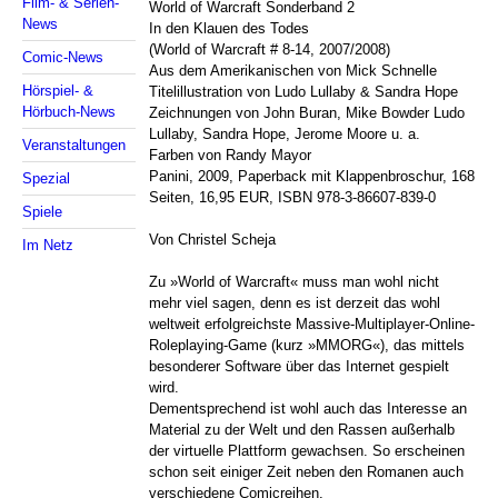
Film- & Serien-
World of Warcraft Sonderband 2
News
In den Klauen des Todes
(World of Warcraft # 8-14, 2007/2008)
Comic-News
Aus dem Amerikanischen von Mick Schnelle
Hörspiel- &
Titelillustration von Ludo Lullaby & Sandra Hope
Hörbuch-News
Zeichnungen von John Buran, Mike Bowder Ludo
Lullaby, Sandra Hope, Jerome Moore u. a.
Veranstaltungen
Farben von Randy Mayor
Panini, 2009, Paperback mit Klappenbroschur, 168
Spezial
Seiten, 16,95 EUR, ISBN 978-3-86607-839-0
Spiele
Von Christel Scheja
Im Netz
Zu »World of Warcraft« muss man wohl nicht
mehr viel sagen, denn es ist derzeit das wohl
weltweit erfolgreichste Massive-Multiplayer-Online-
Roleplaying-Game (kurz »MMORG«), das mittels
besonderer Software über das Internet gespielt
wird.
Dementsprechend ist wohl auch das Interesse an
Material zu der Welt und den Rassen außerhalb
der virtuelle Plattform gewachsen. So erscheinen
schon seit einiger Zeit neben den Romanen auch
verschiedene Comicreihen.