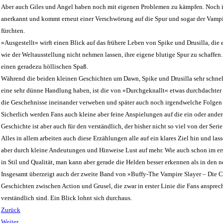
Aber auch Giles und Angel haben noch mit eigenen Problemen zu kämpfen. Noch imm
anerkannt und kommt erneut einer Verschwörung auf die Spur und sogar der Vampi
fürchten.
»Ausgestellt« wirft einen Blick auf das frühere Leben von Spike und Drusilla, die 
wie der Weltausstellung nicht nehmen lassen, ihre eigene blutige Spur zu schaffe
einen geradezu höllischen Spaß.
Während die beiden kleinen Geschichten um Dawn, Spike und Drusilla sehr schnel
eine sehr dünne Handlung haben, ist die von »Durchgeknallt« etwas durchdachter 
die Geschehnisse ineinander verweben und später auch noch irgendwelche Folge
Sicherlich werden Fans auch kleine aber feine Anspielungen auf die ein oder ander
Geschichte ist aber auch für den verständlich, der bisher nicht so viel von der Seri
Alles in allem arbeiten auch diese Erzählungen alle auf ein klares Ziel hin und la
aber durch kleine Andeutungen und Hinweise Lust auf mehr. Wie auch schon im 
in Stil und Qualität, man kann aber gerade die Helden besser erkennen als in den n
Insgesamt überzeigt auch der zweite Band von »Buffy-The Vampire Slayer – Die 
Geschichten zwischen Action und Grusel, die zwar in erster Linie die Fans anspre
verständlich sind. Ein Blick lohnt sich durchaus.
Zurück
Weiter