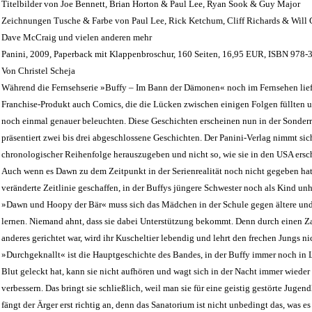
Titelbilder von Joe Bennett, Brian Horton & Paul Lee, Ryan Sook & Guy Major
Zeichnungen Tusche & Farbe von Paul Lee, Rick Ketchum, Cliff Richards & Will
Dave McCraig und vielen anderen mehr
Panini, 2009, Paperback mit Klappenbroschur, 160 Seiten, 16,95 EUR, ISBN 978
Von Christel Scheja
Während die Fernsehserie »Buffy – Im Bann der Dämonen« noch im Fernsehen lief,
Franchise-Produkt auch Comics, die die Lücken zwischen einigen Folgen füllten u
noch einmal genauer beleuchten. Diese Geschichten erscheinen nun in der Sonder
präsentiert zwei bis drei abgeschlossene Geschichten. Der Panini-Verlag nimmt sich
chronologischer Reihenfolge herauszugeben und nicht so, wie sie in den USA ersc
Auch wenn es Dawn zu dem Zeitpunkt in der Serienrealität noch nicht gegeben ha
veränderte Zeitlinie geschaffen, in der Buffys jüngere Schwester noch als Kind unh
»Dawn und Hoopy der Bär« muss sich das Mädchen in der Schule gegen ältere und 
lernen. Niemand ahnt, dass sie dabei Unterstützung bekommt. Denn durch einen Zau
anderes gerichtet war, wird ihr Kuscheltier lebendig und lehrt den frechen Jungs ni
»Durchgeknallt« ist die Hauptgeschichte des Bandes, in der Buffy immer noch in Las
Blut geleckt hat, kann sie nicht aufhören und wagt sich in der Nacht immer wieder 
verbessern. Das bringt sie schließlich, weil man sie für eine geistig gestörte Jugend
fängt der Ärger erst richtig an, denn das Sanatorium ist nicht unbedingt das, was es