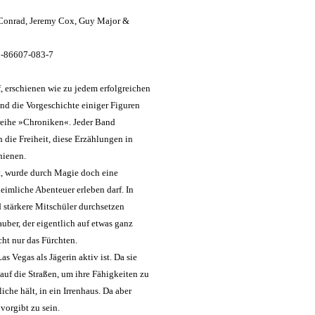
 Conrad, Jeremy Cox, Guy Major &
-3-86607-083-7
 erschienen wie zu jedem erfolgreichen
nd die Vorgeschichte einiger Figuren
reihe »Chroniken«. Jeder Band
 die Freiheit, diese Erzählungen in
hienen.
t, wurde durch Magie doch eine
eimliche Abenteuer erleben darf. In
stärkere Mitschüler durchsetzen
ber, der eigentlich auf etwas ganz
cht nur das Fürchten.
 Vegas als Jägerin aktiv ist. Da sie
auf die Straßen, um ihre Fähigkeiten zu
liche hält, in ein Irrenhaus. Da aber
 vorgibt zu sein.