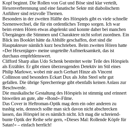
Kopf beginnt. Die Rollen von Gut und Böse sind klar verteilt,
Hexenverbrennung und eine fanatische Sekte mit diabolischem
Anführer sind reizvolle Themen.
Besonders in der zweiten Hälfte des Hörspiels gibt es viele schnelle
Szenenwechsel, die für ein ordentliches Tempo sorgen. Ich war
beim ersten Hören etwas abgelenkt und konnte daher bei manchen
Übergängen die Stimmen und Charaktere nicht sofort zuordnen. Ein
Blick ins Booklet hätte da Abhilfe geschaffen, dort sind die
Hauptakteure nämlich kurz beschrieben. Beim zweiten Hören hatte
»Der Hexenjäger« meine ungeteilte Aufmerksamkeit, das ist
durchaus empfehlenswert.
Clifford Sharp alias Udo Schenk bestreitet weite Teile des Hörspiels
als Erzähler. Er gibt einen überzeugenden Detektiv im Stil eines
Philip Marlowe, wobei mir auch Gerhart Hinze als Vincent
Collinson und besonders Eckart Dux als John Steel sehr gut
gefallen. Die übrige Sprecherriege gibt ebenfalls keinen Anlass zur
Beschwerde.
Die musikalische Gestaltung des Hörspiels ist stimmig und erinnert
bisweilen an gute, alte »Bond«-Filme.
Das Cover in Heftroman-Optik mag dem ein oder anderen zu
trashig sein, dennoch sollte man sich davon nicht abschrecken
lassen, das Hörspiel ist es nämlich nicht. Ich mag die schreiend-
bunte Optik der Reihe sehr gern, »Dieses Mal: Rollende Köpfe für
Satan!« – einfach herrlich!