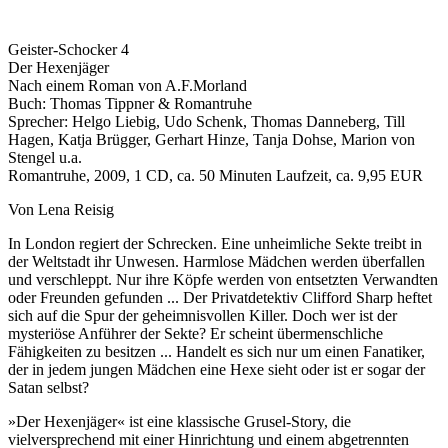
Geister-Schocker 4
Der Hexenjäger
Nach einem Roman von A.F.Morland
Buch: Thomas Tippner & Romantruhe
Sprecher: Helgo Liebig, Udo Schenk, Thomas Danneberg, Till
Hagen, Katja Brügger, Gerhart Hinze, Tanja Dohse, Marion von
Stengel u.a.
Romantruhe, 2009, 1 CD, ca. 50 Minuten Laufzeit, ca. 9,95 EUR
Von Lena Reisig
In London regiert der Schrecken. Eine unheimliche Sekte treibt in
der Weltstadt ihr Unwesen. Harmlose Mädchen werden überfallen
und verschleppt. Nur ihre Köpfe werden von entsetzten Verwandten
oder Freunden gefunden ... Der Privatdetektiv Clifford Sharp heftet
sich auf die Spur der geheimnisvollen Killer. Doch wer ist der
mysteriöse Anführer der Sekte? Er scheint übermenschliche
Fähigkeiten zu besitzen ... Handelt es sich nur um einen Fanatiker,
der in jedem jungen Mädchen eine Hexe sieht oder ist er sogar der
Satan selbst?
»Der Hexenjäger« ist eine klassische Grusel-Story, die
vielversprechend mit einer Hinrichtung und einem abgetrennten