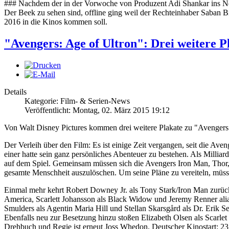
### Nachdem der in der Vorwoche von Produzent Adi Shankar ins Net
Der Beek zu sehen sind, offline ging weil der Rechteinhaber Saban Bra
2016 in die Kinos kommen soll.
"Avengers: Age of Ultron": Drei weitere 
Details
Kategorie: Film- & Serien-News
Veröffentlicht: Montag, 02. März 2015 19:12
Von Walt Disney Pictures kommen drei weitere Plakate zu "Avengers:
Der Verleih über den Film: Es ist einige Zeit vergangen, seit die A
einer hatte sein ganz persönliches Abenteuer zu bestehen. Als Milliard
auf dem Spiel. Gemeinsam müssen sich die Avengers Iron Man, Thor, 
gesamte Menschheit auszulöschen. Um seine Pläne zu vereiteln, müs
Einmal mehr kehrt Robert Downey Jr. als Tony Stark/Iron Man zurück
America, Scarlett Johansson als Black Widow und Jeremy Renner al
Smulders als Agentin Maria Hill und Stellan Skarsgård als Dr. Erik Se
Ebenfalls neu zur Besetzung hinzu stoßen Elizabeth Olsen als Scarl
Drehbuch und Regie ist erneut Joss Whedon. Deutscher Kinostart: 23.