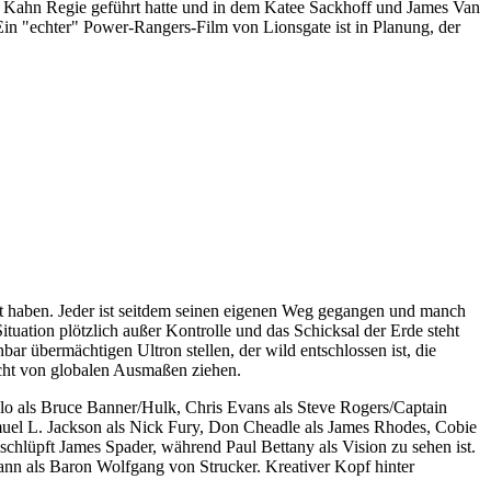
h Kahn Regie geführt hatte und in dem Katee Sackhoff und James Van
. Ein "echter" Power-Rangers-Film von Lionsgate ist in Planung, der
igt haben. Jeder ist seitdem seinen eigenen Weg gegangen und manch
Situation plötzlich außer Kontrolle und das Schicksal der Erde steht
übermächtigen Ultron stellen, der wild entschlossen ist, die
cht von globalen Ausmaßen ziehen.
lo als Bruce Banner/Hulk, Chris Evans als Steve Rogers/Captain
el L. Jackson als Nick Fury, Don Cheadle als James Rhodes, Cobie
 schlüpft James Spader, während Paul Bettany als Vision zu sehen ist.
ann als Baron Wolfgang von Strucker. Kreativer Kopf hinter