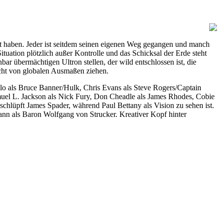
igt haben. Jeder ist seitdem seinen eigenen Weg gegangen und manch
Situation plötzlich außer Kontrolle und das Schicksal der Erde steht
übermächtigen Ultron stellen, der wild entschlossen ist, die
cht von globalen Ausmaßen ziehen.
lo als Bruce Banner/Hulk, Chris Evans als Steve Rogers/Captain
el L. Jackson als Nick Fury, Don Cheadle als James Rhodes, Cobie
 schlüpft James Spader, während Paul Bettany als Vision zu sehen ist.
ann als Baron Wolfgang von Strucker. Kreativer Kopf hinter