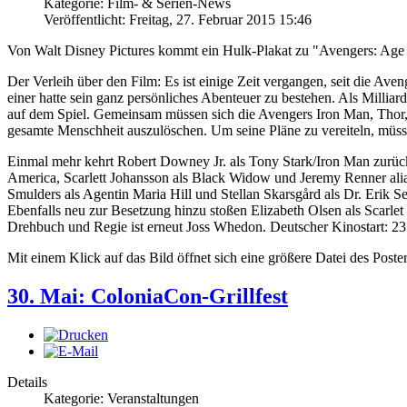
Kategorie: Film- & Serien-News
Veröffentlicht: Freitag, 27. Februar 2015 15:46
Von Walt Disney Pictures kommt ein Hulk-Plakat zu "Avengers: Age 
Der Verleih über den Film: Es ist einige Zeit vergangen, seit die A
einer hatte sein ganz persönliches Abenteuer zu bestehen. Als Milliard
auf dem Spiel. Gemeinsam müssen sich die Avengers Iron Man, Thor, 
gesamte Menschheit auszulöschen. Um seine Pläne zu vereiteln, müs
Einmal mehr kehrt Robert Downey Jr. als Tony Stark/Iron Man zurück
America, Scarlett Johansson als Black Widow und Jeremy Renner al
Smulders als Agentin Maria Hill und Stellan Skarsgård als Dr. Erik Se
Ebenfalls neu zur Besetzung hinzu stoßen Elizabeth Olsen als Scarl
Drehbuch und Regie ist erneut Joss Whedon. Deutscher Kinostart: 23.
Mit einem Klick auf das Bild öffnet sich eine größere Datei des Poste
30. Mai: ColoniaCon-Grillfest
Details
Kategorie: Veranstaltungen