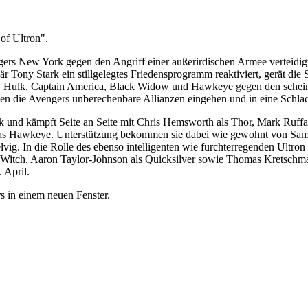
of Ultron".
vengers New York gegen den Angriff einer außerirdischen Armee verteid
är Tony Stark ein stillgelegtes Friedensprogramm reaktiviert, gerät die 
Hulk, Captain America, Black Widow und Hawkeye gegen den scheinbar 
sen die Avengers unberechenbare Allianzen eingehen und in eine Schla
 und kämpft Seite an Seite mit Chris Hemsworth als Thor, Mark Ruffa
ias Hawkeye. Unterstützung bekommen sie dabei wie gewohnt von Samu
lvig. In die Rolle des ebenso intelligenten wie furchterregenden Ultron
et Witch, Aaron Taylor-Johnson als Quicksilver sowie Thomas Kretschm
 April.
rs in einem neuen Fenster.