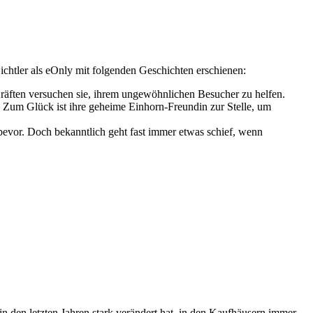
chtler als eOnly mit folgenden Geschichten erschienen:
Kräften versuchen sie, ihrem ungewöhnlichen Besucher zu helfen.
f. Zum Glück ist ihre geheime Einhorn-Freundin zur Stelle, um
 bevor. Doch bekanntlich geht fast immer etwas schief, wenn
n den letzten Jahren stark verändert hat, in den Kaufhäusern immer