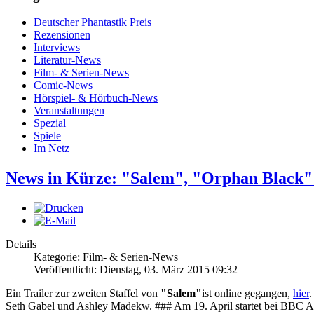
Deutscher Phantastik Preis
Rezensionen
Interviews
Literatur-News
Film- & Serien-News
Comic-News
Hörspiel- & Hörbuch-News
Veranstaltungen
Spezial
Spiele
Im Netz
News in Kürze: "Salem", "Orphan Black
Details
Kategorie: Film- & Serien-News
Veröffentlicht: Dienstag, 03. März 2015 09:32
Ein Trailer zur zweiten Staffel von
"Salem"
ist online gegangen,
hier
.
Seth Gabel und Ashley Madekw. ### Am 19. April startet bei BBC Am