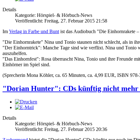
Details
Kategorie: Hörspiel- & Hörbuch-News
Veröffentlicht: Freitag, 27. Februar 2015 21:58
Im
Verlag in Farbe und Bunt
ist das Audiobuch "Die Einhornrakete – 
"Die Einhornrakete" Nina und Tonio staunen nicht schlecht, als in i
"Der Einhorntrick": Manche Tage sind wie verflixt. Nina und Tonio wo
auszuhelfen.
"Das Einhornfest": Rosa überrascht Nina, Tonio und ihre Freunde mit
Einhörner im Spiel sind.
(Sprecherin Mona Köhler, ca. 65 Minuten, ca. 4,99 EUR, ISBN 978
"Dorian Hunter": CDs künftig nicht mehr 
Details
Kategorie: Hörspiel- & Hörbuch-News
Veröffentlicht: Freitag, 27. Februar 2015 20:36
Zaubermond
bietet die "Dorian Hunter"-CDs künftig nur noch im Dire