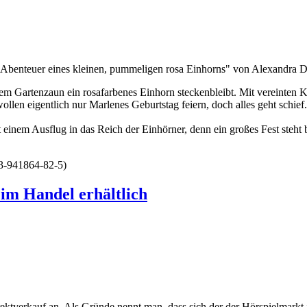
Abenteuer eines kleinen, pummeligen rosa Einhorns" von Alexandra Di
hrem Gartenzaun ein rosafarbenes Einhorn steckenbleibt. Mit vereinten 
llen eigentlich nur Marlenes Geburtstag feiern, doch alles geht schie
 einem Ausflug in das Reich der Einhörner, denn ein großes Fest steht
-3-941864-82-5)
im Handel erhältlich
ktverkauf an. Als Gründe nennt man, dass sich der der Hörspielmarkt i