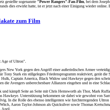
z gestellte sogenannte
"Power Rangers"-Fan-Film
, bei dem Josep
nds dies erwirkt hatte, ist er jetzt nach einer Einigung wieder online
Plakate zum Film
 Age of Ultron".
vengers New York gegen den Angriff einer außerirdischen Armee verteid
är Tony Stark ein stillgelegtes Friedensprogramm reaktiviert, gerät die 
Hulk, Captain America, Black Widow und Hawkeye gegen den scheinbar 
sen die Avengers unberechenbare Allianzen eingehen und in eine Schla
 und kämpft Seite an Seite mit Chris Hemsworth als Thor, Mark Ruffa
ias Hawkeye. Unterstützung bekommen sie dabei wie gewohnt von Samu
lvig. In die Rolle des ebenso intelligenten wie furchterregenden Ultron
et Witch, Aaron Taylor-Johnson als Quicksilver sowie Thomas Kretschm
 April.