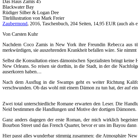
Das Haus Zamis 45
Blackwater Bay
Rüdiger Silber & Logan Dee
Titelillustration von Mark Freier
Zaubermond
, 2016, Taschenbuch, 204 Seiten, 14,95 EUR (auch als e
Von Carsten Kuhr
Nachdem Coco Zamis in New York ihre Freundin Rebecca aus tödli
merkwürdigen, sie auszehrenden Krankheit befallen wäre. Sie nimmt ka
Selbst die Konsultation eines dämonischen Spezialisten bringt keine 
New Orleans. So reisen sie dorthin, in die Stadt, in der die Nach
auserkoren haben…
Nach dem Ausflug in die Swamps geht es weiter Richtung Kaliforni
verschwunden. Ob das wohl mit einem Dämon zu tun hat, der auf einer
Zwei total unterschiedliche Romane erwarten den Leser. Die Handl
Neid bestimmen die Handlungen und Motive der dortigen Dämonen.
Ganz anders dagegen der erste Roman, der mich wirklich begeistert
Bourbon Street und das French Quarter, bevor er uns im Bayou dann 
Hier passt alles wunderbar stimmig zusammen: die Atmosphäre New Orl