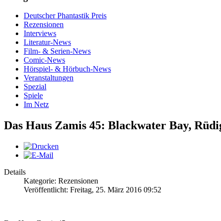
Deutscher Phantastik Preis
Rezensionen
Interviews
Literatur-News
Film- & Serien-News
Comic-News
Hörspiel- & Hörbuch-News
Veranstaltungen
Spezial
Spiele
Im Netz
Das Haus Zamis 45: Blackwater Bay, Rüdi
Details
Kategorie: Rezensionen
Veröffentlicht: Freitag, 25. März 2016 09:52