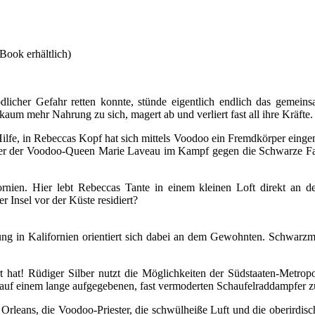
Book erhältlich)
cher Gefahr retten konnte, stünde eigentlich endlich das gemein
um mehr Nahrung zu sich, magert ab und verliert fast all ihre Kräfte.
Hilfe, in Rebeccas Kopf hat sich mittels Voodoo ein Fremdkörper eingen
folger der Voodoo-Queen Marie Laveau im Kampf gegen die Schwarze Fam
en. Hier lebt Rebeccas Tante in einem kleinen Loft direkt an der K
 Insel vor der Küste residiert?
ung in Kalifornien orientiert sich dabei an dem Gewohnten. Schwarz
 hat! Rüdiger Silber nutzt die Möglichkeiten der Südstaaten-Metropol
auf einem lange aufgegebenen, fast vermoderten Schaufelraddampfer zu
eans, die Voodoo-Priester, die schwülheiße Luft und die oberirdische