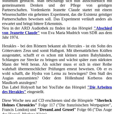
Minimum gebracht. Man beschäftigt sich nun ausschließlich mit
gemeinsamem Denken und der Pflege von geistigen
Partnerschaften. Vordenkerin Jeanette Claude startet mit einem
Wissenschaftler ein geheimes Experiment, das die Existenz geistiger
Partnerschaften beweisen soll. Das Experiment verläuft anders als
erwartet und bringt bittere Erkenntnis.
Neu in der ARD Audiothek zu finden ist das Hörspiel
"Abschied
von Jeanette Claude"
von Eva Maria Mudrich vom SDR aus dem
Jahr 1974.
Herakles - bei den Römern bekannt als Hercules - ist ein Sohn des
Göttervaters Zeus und somit Halbgott. Mit übernatürlichen Kräften
ausgestattet, schafft er es schon mit kleinen zarten Babyhänden,
Schlangen zur Strecke zu bringen und wächst später zum stärksten
Mann der Welt heran. Als solcher muss er sich in einer Reihe
wahrhaft übermenschlicher Prüfungen erneut beweisen. Ob er es
wohl schafft, die Hydra von Lerna zu bezwingen? Den Stall des
Augias auszumisten? Oder dem Höllenhund Kerberos den
Maulkorb anzulegen?
Das Label Holysoft hat bei YouTube das Hörspiel
"Die Arbeiten
des Herakles"
eingestellt.
Diese Woche neu auf CD erschienen sind die Hörspiele
"Sherlock
Holmes Chronicles"
Folge 117 ("Die französischen Wertpapiere",
Francis London) und
"DreamLand Grusel"
Folge 66 ("Das Auge