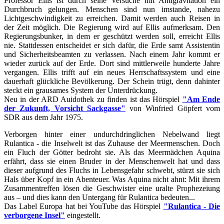
Professor Ellis ist durch seine Versuche mit Antigravitation ein
Durchbruch gelungen. Menschen sind nun imstande, nahezu
Lichtgeschwindigkeit zu erreichen. Damit werden auch Reisen in
der Zeit möglich. Die Regierung wird auf Ellis aufmerksam. Den
Regierungsbunker, in dem er geschützt werden soll, erreicht Ellis
nie. Stattdessen entscheidet er sich dafür, die Erde samt Assistentin
und Sicherheitsbeamten zu verlassen. Nach einem Jahr kommt er
wieder zurück auf der Erde. Dort sind mittlerweile hunderte Jahre
vergangen. Ellis trifft auf ein neues Herrschaftssystem und eine
dauerhaft glückliche Bevölkerung. Der Schein trügt, denn dahinter
steckt ein grausames System der Unterdrückung.
Neu in der ARD Auidothek zu finden ist das Hörspiel
"Am Ende
der Zukunft, Vorsicht Sackgasse"
von Winfried Göpfert vom
SDR aus dem Jahr 1975.
Verborgen hinter einer undurchdringlichen Nebelwand liegt
Rulantica - die Inselwelt ist das Zuhause der Meermenschen. Doch
ein Fluch der Götter bedroht sie. Als das Meermädchen Aquina
erfährt, dass sie einen Bruder in der Menschenwelt hat und dass
dieser aufgrund des Fluchs in Lebensgefahr schwebt, stürzt sie sich
Hals über Kopf in ein Abenteuer. Was Aquina nicht ahnt: Mit ihrem
Zusammentreffen lösen die Geschwister eine uralte Prophezeiung
aus – und dies kann den Untergang für Rulantica bedeuten...
Das Label Europa hat bei YouTube das Hörspiel
"Rulantica - Die
verborgene Insel"
eingestellt.