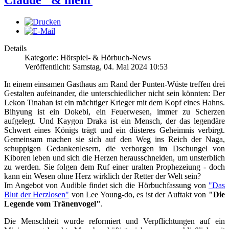
Claude" & mehr
Details
Kategorie: Hörspiel- & Hörbuch-News
Veröffentlicht: Samstag, 04. Mai 2024 10:53
In einem einsamen Gasthaus am Rand der Punten-Wüste treffen drei
Gestalten aufeinander, die unterschiedlicher nicht sein könnten: Der
Lekon Tinahan ist ein mächtiger Krieger mit dem Kopf eines Hahns.
Bihyung ist ein Dokebi, ein Feuerwesen, immer zu Scherzen
aufgelegt. Und Kaygon Draka ist ein Mensch, der das legendäre
Schwert eines Königs trägt und ein düsteres Geheimnis verbirgt.
Gemeinsam machen sie sich auf den Weg ins Reich der Naga,
schuppigen Gedankenlesern, die verborgen im Dschungel von
Kiboren leben und sich die Herzen herausschneiden, um unsterblich
zu werden. Sie folgen dem Ruf einer uralten Prophezeiung - doch
kann ein Wesen ohne Herz wirklich der Retter der Welt sein?
Im Angebot von Audible findet sich die Hörbuchfassung von
"Das
Blut der Herzlosen"
von Lee Young-do, es ist der Auftakt von
"Die
Legende vom Tränenvogel"
.
Die Menschheit wurde reformiert und Verpflichtungen auf ein