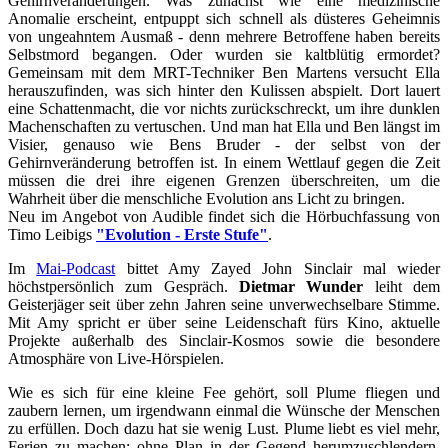
Gehirnveränderungen. Was zunächst wie eine medizinische
Anomalie erscheint, entpuppt sich schnell als düsteres Geheimnis
von ungeahntem Ausmaß - denn mehrere Betroffene haben bereits
Selbstmord begangen. Oder wurden sie kaltblütig ermordet?
Gemeinsam mit dem MRT-Techniker Ben Martens versucht Ella
herauszufinden, was sich hinter den Kulissen abspielt. Dort lauert
eine Schattenmacht, die vor nichts zurückschreckt, um ihre dunklen
Machenschaften zu vertuschen. Und man hat Ella und Ben längst im
Visier, genauso wie Bens Bruder - der selbst von der
Gehirnveränderung betroffen ist. In einem Wettlauf gegen die Zeit
müssen die drei ihre eigenen Grenzen überschreiten, um die
Wahrheit über die menschliche Evolution ans Licht zu bringen.
Neu im Angebot von Audible findet sich die Hörbuchfassung von
Timo Leibigs
"Evolution - Erste Stufe"
.
Im
Mai-Podcast
bittet Amy Zayed John Sinclair mal wieder
höchstpersönlich zum Gespräch.
Dietmar Wunder
leiht dem
Geisterjäger seit über zehn Jahren seine unverwechselbare Stimme.
Mit Amy spricht er über seine Leidenschaft fürs Kino, aktuelle
Projekte außerhalb des Sinclair-Kosmos sowie die besondere
Atmosphäre von Live-Hörspielen.
Wie es sich für eine kleine Fee gehört, soll Plume fliegen und
zaubern lernen, um irgendwann einmal die Wünsche der Menschen
zu erfüllen. Doch dazu hat sie wenig Lust. Plume liebt es viel mehr,
Ferien zu machen: ohne Plan in der Gegend herumzuschlendern,