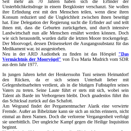
Seit mehr als 70 Jahren haben sich die Erfinder der
Unsterblichkeitsdroge in einem Bergkloster verschanzt. Sie wollen
ihre Erfindung erst mit den Menschen teilen, wenn diese ihren
Konsum reduziert und die Ungleichheit zwischen ihnen beseitigt
hat. Eine Delegation der Regierung sucht die Erfinder auf und teilt
ihnen mit, dass die Geburten zurückgehen, und durch intensive
Landwirtschaft nun alle Menschen ernährt werden können. Doch
wie sich herausstellt, wurden dafür die letzten Moore trockengelegt.
Der Moorvogel, dessen Drüsensekret die Ausgangssubstanz für das
Medikament war, ist ausgestorben.
Neu in der ARD Audiothek zu finden ist das Hörspiel
"Das
Vermächtnis der Moorvögel"
von Eva Maria Mudrich vom SDR
aus dem Jahr 1977.
In jungen Jahren kehrt der Henkerssohn Tuni seinem Heimatdorf
den Rücken, da er sich seinen Unterhalt lieber mit
Gelegenheitsarbeiten verdient, als in die blutigen Fußstapfen seines
Vaters zu treten. Seine Laute führt er stets mit sich, wobei sein
Talent als Barde im Verborgenen bleibt. Doch gnadenlos führt ihn
das Schicksal zurück auf das Schafott.
Am Wegrand findet der Pergamentmacher Alarik eine verwirrte
Fremde. Außer an Bibelzitate kann sie sich an nichts erinnern, nicht
einmal an ihren Namen. Doch die verlorene Vergangenheit verfolgt
sie unerbittlich. Der ungleiche Kampf gegen die Heilige Inquisition
beginnt.