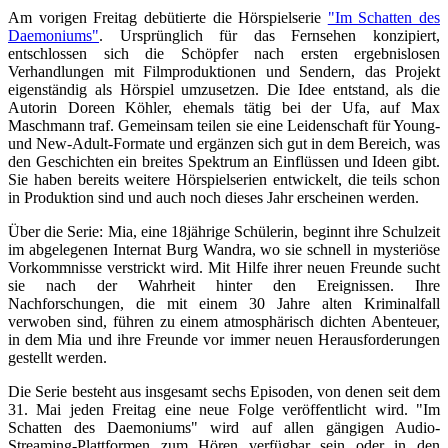
Am vorigen Freitag debütierte die Hörspielserie
"Im Schatten des
Daemoniums"
. Ursprünglich für das Fernsehen konzipiert,
entschlossen sich die Schöpfer nach ersten ergebnislosen
Verhandlungen mit Filmproduktionen und Sendern, das Projekt
eigenständig als Hörspiel umzusetzen. Die Idee entstand, als die
Autorin Doreen Köhler, ehemals tätig bei der Ufa, auf Max
Maschmann traf. Gemeinsam teilen sie eine Leidenschaft für Young-
und New-Adult-Formate und ergänzen sich gut in dem Bereich, was
den Geschichten ein breites Spektrum an Einflüssen und Ideen gibt.
Sie haben bereits weitere Hörspielserien entwickelt, die teils schon
in Produktion sind und auch noch dieses Jahr erscheinen werden.
Über die Serie: Mia, eine 18jährige Schülerin, beginnt ihre Schulzeit
im abgelegenen Internat Burg Wandra, wo sie schnell in mysteriöse
Vorkommnisse verstrickt wird. Mit Hilfe ihrer neuen Freunde sucht
sie nach der Wahrheit hinter den Ereignissen. Ihre
Nachforschungen, die mit einem 30 Jahre alten Kriminalfall
verwoben sind, führen zu einem atmosphärisch dichten Abenteuer,
in dem Mia und ihre Freunde vor immer neuen Herausforderungen
gestellt werden.
Die Serie besteht aus insgesamt sechs Episoden, von denen seit dem
31. Mai jeden Freitag eine neue Folge veröffentlicht wird. "Im
Schatten des Daemoniums" wird auf allen gängigen Audio-
Streaming-Plattformen zum Hören verfügbar sein oder in den