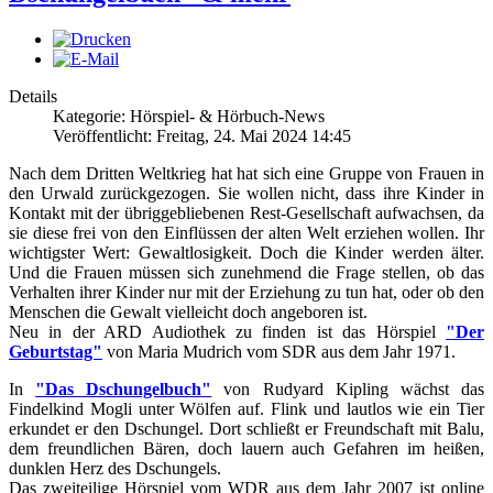
Details
Kategorie: Hörspiel- & Hörbuch-News
Veröffentlicht: Freitag, 24. Mai 2024 14:45
Nach dem Dritten Weltkrieg hat hat sich eine Gruppe von Frauen in
den Urwald zurückgezogen. Sie wollen nicht, dass ihre Kinder in
Kontakt mit der übriggebliebenen Rest-Gesellschaft aufwachsen, da
sie diese frei von den Einflüssen der alten Welt erziehen wollen. Ihr
wichtigster Wert: Gewaltlosigkeit. Doch die Kinder werden älter.
Und die Frauen müssen sich zunehmend die Frage stellen, ob das
Verhalten ihrer Kinder nur mit der Erziehung zu tun hat, oder ob den
Menschen die Gewalt vielleicht doch angeboren ist.
Neu in der ARD Audiothek zu finden ist das Hörspiel
"Der
Geburtstag"
von Maria Mudrich vom SDR aus dem Jahr 1971.
In
"Das Dschungelbuch"
von Rudyard Kipling wächst das
Findelkind Mogli unter Wölfen auf. Flink und lautlos wie ein Tier
erkundet er den Dschungel. Dort schließt er Freundschaft mit Balu,
dem freundlichen Bären, doch lauern auch Gefahren im heißen,
dunklen Herz des Dschungels.
Das zweiteilige Hörspiel vom WDR aus dem Jahr 2007 ist online