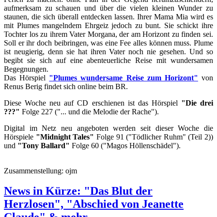
aufmerksam zu schauen und über die vielen kleinen Wunder zu
staunen, die sich überall entdecken lassen. Ihrer Mama Mia wird es
mit Plumes mangelndem Ehrgeiz jedoch zu bunt. Sie schickt ihre
Tochter los zu ihrem Vater Morgana, der am Horizont zu finden sei.
Soll er ihr doch beibringen, was eine Fee alles können muss. Plume
ist neugierig, denn sie hat ihren Vater noch nie gesehen. Und so
begibt sie sich auf eine abenteuerliche Reise mit wundersamen
Begegnungen.
Das Hörspiel
"Plumes wundersame Reise zum Horizont"
von
Renus Berig findet sich online beim BR.
Diese Woche neu auf CD erschienen ist das Hörspiel
"Die drei
???"
Folge 227 ("... und die Melodie der Rache").
Digital im Netz neu angeboten werden seit dieser Woche die
Hörspiele
"Midnight Tales"
Folge 91 ("Tödlicher Ruhm" (Teil 2))
und
"Tony Ballard"
Folge 60 ("Magos Höllenschädel").
Zusammenstellung: ojm
News in Kürze: "Das Blut der
Herzlosen", "Abschied von Jeanette