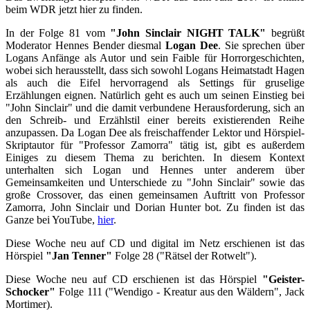
beim WDR jetzt hier zu finden.
In der Folge 81 vom
"John Sinclair NIGHT TALK"
begrüßt
Moderator Hennes Bender diesmal
Logan Dee
. Sie sprechen über
Logans Anfänge als Autor und sein Faible für Horrorgeschichten,
wobei sich herausstellt, dass sich sowohl Logans Heimatstadt Hagen
als auch die Eifel hervorragend als Settings für gruselige
Erzählungen eignen. Natürlich geht es auch um seinen Einstieg bei
"John Sinclair" und die damit verbundene Herausforderung, sich an
den Schreib- und Erzählstil einer bereits existierenden Reihe
anzupassen. Da Logan Dee als freischaffender Lektor und Hörspiel-
Skriptautor für "Professor Zamorra" tätig ist, gibt es außerdem
Einiges zu diesem Thema zu berichten. In diesem Kontext
unterhalten sich Logan und Hennes unter anderem über
Gemeinsamkeiten und Unterschiede zu "John Sinclair" sowie das
große Crossover, das einen gemeinsamen Auftritt von Professor
Zamorra, John Sinclair und Dorian Hunter bot. Zu finden ist das
Ganze bei YouTube,
hier
.
Diese Woche neu auf CD und digital im Netz erschienen ist das
Hörspiel
"Jan Tenner"
Folge 28 ("Rätsel der Rotwelt").
Diese Woche neu auf CD erschienen ist das Hörspiel
"Geister-
Schocker"
Folge 111 ("Wendigo - Kreatur aus den Wäldern", Jack
Mortimer).