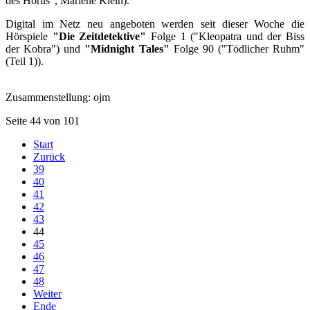
des Horus", Marlene Klein).
Digital im Netz neu angeboten werden seit dieser Woche die
Hörspiele
"Die Zeitdetektive"
Folge 1 ("Kleopatra und der Biss
der Kobra") und
"Midnight Tales"
Folge 90 ("Tödlicher Ruhm"
(Teil 1)).
Zusammenstellung: ojm
Seite 44 von 101
Start
Zurück
39
40
41
42
43
44
45
46
47
48
Weiter
Ende