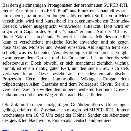
Bei dem gleichnamigen Protagonisten der brandneuen SUPER-RTL
Serie "Zak Storm - SUPER Pirat" aus Frankreich, handelt es sich
um einen ganz normalen Jungen - bis er beim Surfen vom Meer
verschluckt wird und kurzerhand im sagenumwobenen Bermuda-
Dreieck wieder ausgespuckt wird/wieder auftaucht. Dort wird er
sogar zum Captain des Schiffs "Chaos" ernannt. Auf der "Chaos"
findet Zak das sprechende Schwert Calabrass. Mit dessen Hilfe
kann er verschiedene magische Kräfte anwenden und sie gegen
böse Mächte, Monster und Wesen einsetzen. Als Kapitän lernt Zak
schnell, was es bedeutet, Verantwortung zu übernehmen. Er gibt
zwar gerne den Ton an und ist für seine elf Jahre bereits sehr
selbstbewusst. Doch obwohl er sich manchmal ziemlich wichtig
nimmt, ist er ein richtig guter Kerl, auf den seine Crew sich stets
verlassen kann. Diese besteht aus der cleveren atlantischen
Prinzessin Cece, dem humorvollen Wikinger Crogar, dem
tollpatschigen Alien Caramba und dem Poltergeist Clovis. Sie alle
vereint ein Ziel: Sie wollen dem unberechenbaren Bermuda-Dreieck
entkommen und einen Weg zurück nach Hause finden.
Ob Zak und seinen einzigartigen Gefährten dieses Unterfangen
gelingt, erfahren die Zuschauer ab morgen bei SUPER RTL. Immer
wochentags um 16.45 Uhr zeigt der Kölner Sender die Abenteuer
des gewitzten Nachwuchs-Piraten als Deutschlandpremiere.