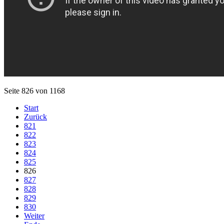
Seite 826 von 1168
Start
Zurück
821
822
823
824
825
826
827
828
829
830
Weiter