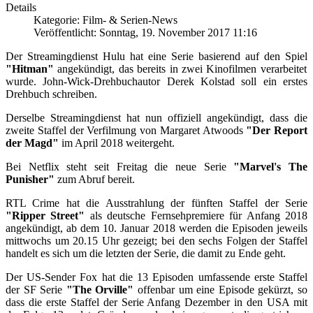
Details
Kategorie: Film- & Serien-News
Veröffentlicht: Sonntag, 19. November 2017 11:16
Der Streamingdienst Hulu hat eine Serie basierend auf den Spiel
"Hitman"
angekündigt, das bereits in zwei Kinofilmen verarbeitet
wurde. John-Wick-Drehbuchautor Derek Kolstad soll ein erstes
Drehbuch schreiben.
Derselbe Streamingdienst hat nun offiziell angekündigt, dass die
zweite Staffel der Verfilmung von Margaret Atwoods
"Der Report
der Magd"
im April 2018 weitergeht.
Bei Netflix steht seit Freitag die neue Serie
"Marvel's The
Punisher"
zum Abruf bereit.
RTL Crime hat die Ausstrahlung der fünften Staffel der Serie
"Ripper Street"
als deutsche Fernsehpremiere für Anfang 2018
angekündigt, ab dem 10. Januar 2018 werden die Episoden jeweils
mittwochs um 20.15 Uhr gezeigt; bei den sechs Folgen der Staffel
handelt es sich um die letzten der Serie, die damit zu Ende geht.
Der US-Sender Fox hat die 13 Episoden umfassende erste Staffel
der SF Serie
"The Orville"
offenbar um eine Episode gekürzt, so
dass die erste Staffel der Serie Anfang Dezember in den USA mit