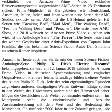
verkündet, der Amazon Prime Video exklusive
Erstverwertungsrechte ausgewählter AMC-Serien in 28 Territorien
sichert. Prime-Mitglieder in Kerngebieten wie Deutschland,
Australien, Italien, Indien und Japan werden neue Serien der AMC
Studios exklusiv sehen. AMC ist die US-Heimat gefeierter Hit-
Serien wie "Breaking Bad", "Mad Men", "The Walking Dead",
"Fear the Walking Dead" und "Preacher". Die erste neue AMC-
Show, die 2018 weltweit bei Amazon Prime Video zu sehen sein
wird, ist die Anthologie-Serie
"The Terror"
. Die Serie basiert auf
der wahren Geschichte einer Arktis-Expedition von Captain John
Franklin, die den bekannten Science-Fiction-Autor Dan Simmons
zu seinem Roman inspirierte.
Amazon hat heute auch den Starttermin der neuen Science-Fiction-
Anthologie-Serie
"Philip K. Dick's Electric Dreams"
bekanntgegeben, sie wird am 12. Januar 2018 exklusiv bei Amazon
Prime Video in deutscher Synchronfassung und englischer
Originalversion Premiere feiern. Grundlage bilden mehrere Werke
des Autors Philip K. Dick. Jede der zehn eigenständigen Episoden
zeigt einen anderen, einzigartigen Welten-Enttwurf. Einige spielen
in den Weiten des Universums, andere sind der Heimat viel näher.
Mögen die Geschichten auch Welten voneinander entfernt sein - im
Mittelpunkt steht die eindrucksvolle und herzliche
Auseinandersetzung mit dem Wert und der Bedeutung der
Menschheit. Ob fünf oder 5000 Jahre in der Zukunft gelegen, jede