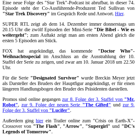
Eine neue Folge des "Star Trek"-Podcast ist abrufbar, in dieser 74.
Episode steht der Co-Ausführende-Produzent Ted Sullivan von
"Star Trek Discovery"
im Gespräch Rede und Antwort.
Hier
.
SUPER RTL zeigt ab dem 14. Dezember immer donnerstags um
20.15 Uhr die zwölf Episoden der Mini-Serie
"Die Bibel - Wie es
weitergeht"
; zum Auftakt zeigt man am ersten Abend gleich die
ersten 5 Episoden am Stück.
FOX hat angekündigt, das kommende
"Doctor Who"-
Weihnachtsspecial
im Anschluss an die Ausstrahlung der 10.
Staffel der Serie zu zeigen, und zwar am 10. Januar 2018 um 22.50
Uhr.
Für die Serie
"Designated Survivor"
wurde Breckin Meyer jetzt
als Darsteller des Bruders der Hauptfigur angekündigt, er für einen
längeren Handlungsbogen den Bruder des Präsidenten darstellen.
Promos sind online gegangen
zur 8. Folge der 3. Staffel von
"Mr.
Robot"
,
zur 9. Folge der neuen Serie
"The Gifted"
und
zur 9.
Folge der 3. Staffel von
"Lucifer"
.
Außerdem ging
hier
ein Trailer online zum "Crisis on Earth-X"-
Crossover von
"The Flash"
,
"Arrow"
,
"Supergirl"
und
"DC's
Legends of Tomorrow"
.