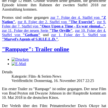
der Folge 12 endet. Gründe wurden keine genannt, die gestrichene
Episode könnte ihm Rahmen der zweiten Staffel 2018 zur
Ausstrahlung kommen.
Promos sind online gegangen
zur 7. Folge der 4. Staffel von
"Z
Nation"
,
zur 8. Folge der 2. Staffel von
"The Exorcist"
,
zur 9.
Folge der 7. Staffel von
"Once Upon a Time - Es war einmal..."
,
zur 11. Folge der neuen Serie
"The Orville"
,
zur 10. Folge der 4.
Staffel von
"Gotham"
und
zur 1. Folge der 5. Staffel von
"Marvel's Agents of S.H.I.E.L.D."
.
"Rampage": Trailer online
Details
Kategorie: Film- & Serien-News
Veröffentlicht: Donnerstag, 16. November 2017 22:25
Ein erster Trailer zu "Rampage" ist online gegangen. Der neue Film
von Brad Peyton mit Dwayne Johnson in der Hauptrolle kommt am
10. Mai 2018 in die deutschen Kinos.
Der Verleih über den Film: Primatenforscher Davis Okoye hat