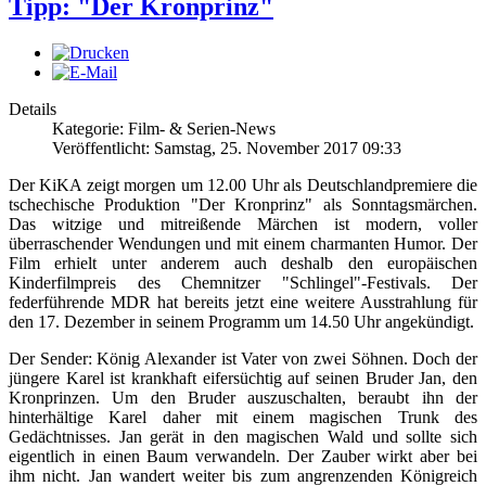
Tipp: "Der Kronprinz"
Details
Kategorie: Film- & Serien-News
Veröffentlicht: Samstag, 25. November 2017 09:33
Der KiKA zeigt morgen um 12.00 Uhr als Deutschlandpremiere die
tschechische Produktion "Der Kronprinz" als Sonntagsmärchen.
Das witzige und mitreißende Märchen ist modern, voller
überraschender Wendungen und mit einem charmanten Humor. Der
Film erhielt unter anderem auch deshalb den europäischen
Kinderfilmpreis des Chemnitzer "Schlingel"-Festivals. Der
federführende MDR hat bereits jetzt eine weitere Ausstrahlung für
den 17. Dezember in seinem Programm um 14.50 Uhr angekündigt.
Der Sender: König Alexander ist Vater von zwei Söhnen. Doch der
jüngere Karel ist krankhaft eifersüchtig auf seinen Bruder Jan, den
Kronprinzen. Um den Bruder auszuschalten, beraubt ihn der
hinterhältige Karel daher mit einem magischen Trunk des
Gedächtnisses. Jan gerät in den magischen Wald und sollte sich
eigentlich in einen Baum verwandeln. Der Zauber wirkt aber bei
ihm nicht. Jan wandert weiter bis zum angrenzenden Königreich