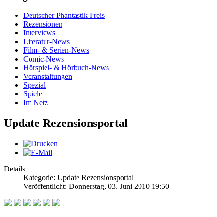
Deutscher Phantastik Preis
Rezensionen
Interviews
Literatur-News
Film- & Serien-News
Comic-News
Hörspiel- & Hörbuch-News
Veranstaltungen
Spezial
Spiele
Im Netz
Update Rezensionsportal
Details
Kategorie: Update Rezensionsportal
Veröffentlicht: Donnerstag, 03. Juni 2010 19:50