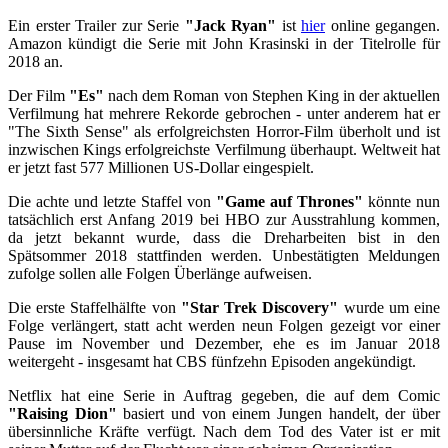
Ein erster Trailer zur Serie
"Jack Ryan"
ist
hier
online gegangen.
Amazon kündigt die Serie mit John Krasinski in der Titelrolle für
2018 an.
Der Film
"Es"
nach dem Roman von Stephen King in der aktuellen
Verfilmung hat mehrere Rekorde gebrochen - unter anderem hat er
"The Sixth Sense" als erfolgreichsten Horror-Film überholt und ist
inzwischen Kings erfolgreichste Verfilmung überhaupt. Weltweit hat
er jetzt fast 577 Millionen US-Dollar eingespielt.
Die achte und letzte Staffel von
"Game auf Thrones"
könnte nun
tatsächlich erst Anfang 2019 bei HBO zur Ausstrahlung kommen,
da jetzt bekannt wurde, dass die Dreharbeiten bist in den
Spätsommer 2018 stattfinden werden. Unbestätigten Meldungen
zufolge sollen alle Folgen Überlänge aufweisen.
Die erste Staffelhälfte von
"Star Trek Discovery"
wurde um eine
Folge verlängert, statt acht werden neun Folgen gezeigt vor einer
Pause im November und Dezember, ehe es im Januar 2018
weitergeht - insgesamt hat CBS fünfzehn Episoden angekündigt.
Netflix hat eine Serie in Auftrag gegeben, die auf dem Comic
"Raising Dion"
basiert und von einem Jungen handelt, der über
übersinnliche Kräfte verfügt. Nach dem Tod des Vater ist er mit