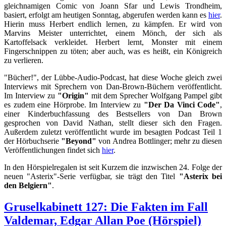
gleichnamigen Comic von Joann Sfar und Lewis Trondheim,
basiert, erfolgt am heutigen Sonntag, abgerufen werden kann es
hier
.
Hierin muss Herbert endlich lernen, zu kämpfen. Er wird von
Marvins Meister unterrichtet, einem Mönch, der sich als
Kartoffelsack verkleidet. Herbert lernt, Monster mit einem
Fingerschnippen zu töten; aber auch, was es heißt, ein Königreich
zu verlieren.
"Bücher!", der Lübbe-Audio-Podcast, hat diese Woche gleich zwei
Interviews mit Sprechern von Dan-Brown-Büchern veröffentlicht.
Im Interview zu
"Origin"
mit dem Sprecher Wolfgang Pampel gibt
es zudem eine Hörprobe. Im Interview zu
"Der Da Vinci Code"
,
einer Kinderbuchfassung des Bestsellers von Dan Brown
gesprochen von David Nathan, stellt dieser sich den Fragen.
Außerdem zuletzt veröffentlicht wurde im besagten Podcast Teil 1
der Hörbuchserie
"Beyond"
von Andrea Bottlinger; mehr zu diesen
Veröffentlichungen findet sich
hier
.
In den Hörspielregalen ist seit Kurzem die inzwischen 24. Folge der
neuen "Asterix"-Serie verfügbar, sie trägt den Titel
"Asterix bei
den Belgiern"
.
Gruselkabinett 127: Die Fakten im Fall
Valdemar, Edgar Allan Poe (Hörspiel)