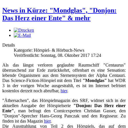
News in Kürze: "Mondglas", "Donjon:
Das Herz einer Ente" & mehr
Details
Kategorie: Hörspiel- & Hörbuch-News
Veröffentlicht: Sonntag, 08. Oktober 2017 17:24
Als das längst verloren geglaubte Raumschiff "Centaurus"
überraschend zur Erde zurückkehrt, offenbart es eine Sensation:
lebende Organismen aus dem Sternensystem der Alpha Centauri.
Das Science-Fiction-Hörspiel mit dem Titel
"Mondglas"
hat WDR
3 in der vorigen Woche ausgestrahlt, es ist im Internet befristet
kostenlos derzeit noch abrufbar,
hier
.
"Äthersachen", das Hörspielmagazin des SRF, widmet sich in der
aktuellen Ausgabe der Hörspielserie
"Donjon: Das Herz einer
Ente"
, man befragt den Comicexperten Christian Gasser, den
"Donjon"-Sprecher Hans-Georg Panczak und den Regisseur. Zu
finden ist das Magazin
hier
.
Die Ausstrahlung von Teil 2 des Hörspiels, das auf dem