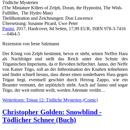
Tödliche Mysterien
(The Miniature Killers of Zelph, Doran, the Hypnotist, The Wish-
Fullfiller, The Hydro Man)
Titelillustration und Zeichnungen: Don Lawrence
Übersetzung: Susanne Picard, Uwe Peter
Panini
, 2017, Hardcover, 84 Seiten, 17,99 EUR, ISBN 978-3-7416
—0464-5
Rezension von Irene Salzmann
Der König von Zelph bestimmt, bevor er stirbt, seinen Neffen Hara
als Nachfolger und stellt das Reich unter den Schutz des
Triganischen Imperiums, da er Revolten befürchtet. Janno, der Neffe
von Kaiser Trigo, soll an der Inthronisation des Knaben teilnehmen
und findet schnell heraus, dass dieser einen sonderbaren Hass gegen
Trigan hegt, eventuell geschürt durch Herzog Zappo, wie ein
Beamter vermutet, der urplötzlich stirbt. Auch auf Janno und sogar
Trigo, der weit entfernt weilt, werden Attentate verübt…
Weiterlesen: Trigan 12: Tödliche Mysterien (Comic)
Christopher Golden: Snowblind -
Tödlicher Schnee (Buch)