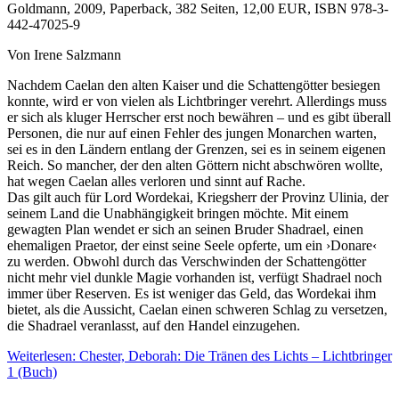
Goldmann, 2009, Paperback, 382 Seiten, 12,00 EUR, ISBN 978-3-
442-47025-9
Von Irene Salzmann
Nachdem Caelan den alten Kaiser und die Schattengötter besiegen
konnte, wird er von vielen als Lichtbringer verehrt. Allerdings muss
er sich als kluger Herrscher erst noch bewähren – und es gibt überall
Personen, die nur auf einen Fehler des jungen Monarchen warten,
sei es in den Ländern entlang der Grenzen, sei es in seinem eigenen
Reich. So mancher, der den alten Göttern nicht abschwören wollte,
hat wegen Caelan alles verloren und sinnt auf Rache.
Das gilt auch für Lord Wordekai, Kriegsherr der Provinz Ulinia, der
seinem Land die Unabhängigkeit bringen möchte. Mit einem
gewagten Plan wendet er sich an seinen Bruder Shadrael, einen
ehemaligen Praetor, der einst seine Seele opferte, um ein ›Donare‹
zu werden. Obwohl durch das Verschwinden der Schattengötter
nicht mehr viel dunkle Magie vorhanden ist, verfügt Shadrael noch
immer über Reserven. Es ist weniger das Geld, das Wordekai ihm
bietet, als die Aussicht, Caelan einen schweren Schlag zu versetzen,
die Shadrael veranlasst, auf den Handel einzugehen.
Weiterlesen: Chester, Deborah: Die Tränen des Lichts – Lichtbringer
1 (Buch)