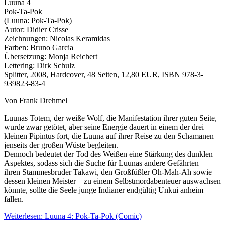
Luuna 4
Pok-Ta-Pok
(Luuna: Pok-Ta-Pok)
Autor: Didier Crisse
Zeichnungen: Nicolas Keramidas
Farben: Bruno Garcia
Übersetzung: Monja Reichert
Lettering: Dirk Schulz
Splitter, 2008, Hardcover, 48 Seiten, 12,80 EUR, ISBN 978-3-
939823-83-4
Von Frank Drehmel
Luunas Totem, der weiße Wolf, die Manifestation ihrer guten Seite,
wurde zwar getötet, aber seine Energie dauert in einem der drei
kleinen Pipintus fort, die Luuna auf ihrer Reise zu den Schamanen
jenseits der großen Wüste begleiten.
Dennoch bedeutet der Tod des Weißen eine Stärkung des dunklen
Aspektes, sodass sich die Suche für Luunas andere Gefährten –
ihren Stammesbruder Takawi, den Großfüßler Oh-Mah-Ah sowie
dessen kleinen Meister – zu einem Selbstmordabenteuer auswachsen
könnte, sollte die Seele junge Indianer endgültig Unkui anheim
fallen.
Weiterlesen: Luuna 4: Pok-Ta-Pok (Comic)