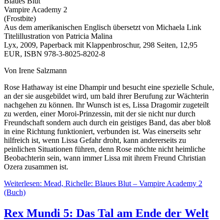
Blaues Blut
Vampire Academy 2
(Frostbite)
Aus dem amerikanischen Englisch übersetzt von Michaela Link
Titelillustration von Patricia Malina
Lyx, 2009, Paperback mit Klappenbroschur, 298 Seiten, 12,95
EUR, ISBN 978-3-8025-8202-8
Von Irene Salzmann
Rose Hathaway ist eine Dhampir und besucht eine spezielle Schule,
an der sie ausgebildet wird, um bald ihrer Berufung zur Wächterin
nachgehen zu können. Ihr Wunsch ist es, Lissa Dragomir zugeteilt
zu werden, einer Moroi-Prinzessin, mit der sie nicht nur durch
Freundschaft sondern auch durch ein geistiges Band, das aber bloß
in eine Richtung funktioniert, verbunden ist. Was einerseits sehr
hilfreich ist, wenn Lissa Gefahr droht, kann andererseits zu
peinlichen Situationen führen, denn Rose möchte nicht heimliche
Beobachterin sein, wann immer Lissa mit ihrem Freund Christian
Ozera zusammen ist.
Weiterlesen: Mead, Richelle: Blaues Blut – Vampire Academy 2
(Buch)
Rex Mundi 5: Das Tal am Ende der Welt