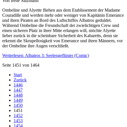
Von Irene Salzmann
Ombeline und Alyette fliehen aus dem Etablissement der Madame
Couradille und werden mehr oder weniger von Kapitänin Emerance
und ihren Piraten an Bord des Luftschiffes Albatros geduldet.
Während Ombeline die Freundschaft der zwielichtigen Crew und
einen sicheren Platz in ihrer Mitte erlangen will, möchte Alyette
lieber zurück in die scheinbare Sicherheit des Kabaretts, denn sie
erkennt die Skrupellosigkeit von Emerance und ihren Männern, vor
der Ombeline ihre Augen verschließt.
Weiterlesen: Albatros 3: Seelengeflüster (Comic)
Seite 1451 von 1464
Start
Zurück
1446
1447
1448
1449
1450
1451
1452
1453
1454