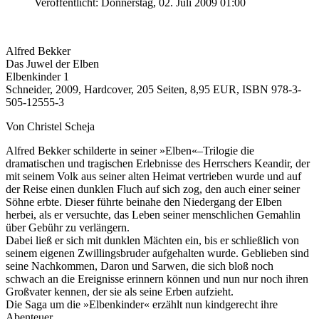
Veröffentlicht: Donnerstag, 02. Juli 2009 01:00
Alfred Bekker
Das Juwel der Elben
Elbenkinder 1
Schneider, 2009, Hardcover, 205 Seiten, 8,95 EUR, ISBN 978-3-
505-12555-3
Von Christel Scheja
Alfred Bekker schilderte in seiner »Elben«–Trilogie die
dramatischen und tragischen Erlebnisse des Herrschers Keandir, der
mit seinem Volk aus seiner alten Heimat vertrieben wurde und auf
der Reise einen dunklen Fluch auf sich zog, den auch einer seiner
Söhne erbte. Dieser führte beinahe den Niedergang der Elben
herbei, als er versuchte, das Leben seiner menschlichen Gemahlin
über Gebühr zu verlängern.
Dabei ließ er sich mit dunklen Mächten ein, bis er schließlich von
seinem eigenen Zwillingsbruder aufgehalten wurde. Geblieben sind
seine Nachkommen, Daron und Sarwen, die sich bloß noch
schwach an die Ereignisse erinnern können und nun nur noch ihren
Großvater kennen, der sie als seine Erben aufzieht.
Die Saga um die »Elbenkinder« erzählt nun kindgerecht ihre
Abenteuer.