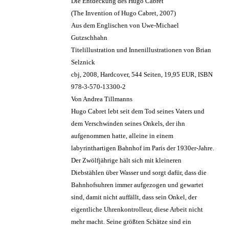
Die Entdeckung des Hugo Cabret
(The Invention of Hugo Cabret, 2007)
Aus dem Englischen von Uwe-Michael
Gutzschhahn
Titelillustration und Innenillustrationen von Brian
Selznick
cbj, 2008, Hardcover, 544 Seiten, 19,95 EUR, ISBN
978-3-570-13300-2
Von Andrea Tillmanns
Hugo Cabret lebt seit dem Tod seines Vaters und
dem Verschwinden seines Onkels, der ihn
aufgenommen hatte, alleine in einem
labyrinthartigen Bahnhof im Paris der 1930er-Jahre.
Der Zwölfjährige hält sich mit kleineren
Diebstählen über Wasser und sorgt dafür, dass die
Bahnhofsuhren immer aufgezogen und gewartet
sind, damit nicht auffällt, dass sein Onkel, der
eigentliche Uhrenkontrolleur, diese Arbeit nicht
mehr macht. Seine größten Schätze sind ein