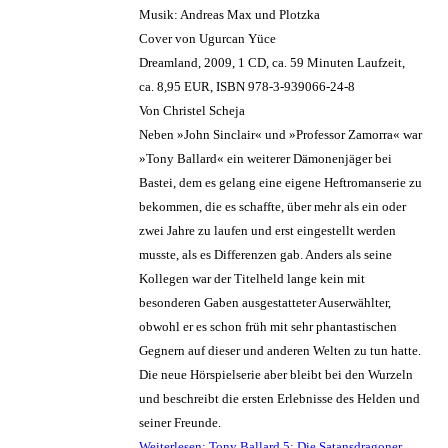
Musik: Andreas Max und Plotzka
Cover von Ugurcan Yüce
Dreamland, 2009, 1 CD, ca. 59 Minuten Laufzeit,
ca. 8,95 EUR, ISBN 978-3-939066-24-8
Von Christel Scheja
Neben »John Sinclair« und »Professor Zamorra« war
»Tony Ballard« ein weiterer Dämonenjäger bei
Bastei, dem es gelang eine eigene Heftromanserie zu
bekommen, die es schaffte, über mehr als ein oder
zwei Jahre zu laufen und erst eingestellt werden
musste, als es Differenzen gab. Anders als seine
Kollegen war der Titelheld lange kein mit
besonderen Gaben ausgestatteter Auserwählter,
obwohl er es schon früh mit sehr phantastischen
Gegnern auf dieser und anderen Welten zu tun hatte.
Die neue Hörspielserie aber bleibt bei den Wurzeln
und beschreibt die ersten Erlebnisse des Helden und
seiner Freunde.
Weiterlesen: Tony Ballard 5: Die Satansdragoner