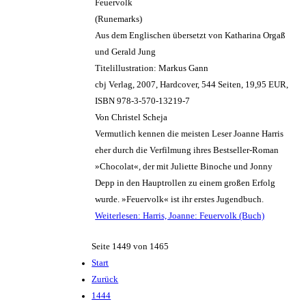
Feuervolk
(Runemarks)
Aus dem Englischen übersetzt von Katharina Orgaß
und Gerald Jung
Titelillustration: Markus Gann
cbj Verlag, 2007, Hardcover, 544 Seiten, 19,95 EUR,
ISBN 978-3-570-13219-7
Von Christel Scheja
Vermutlich kennen die meisten Leser Joanne Harris
eher durch die Verfilmung ihres Bestseller-Roman
»Chocolat«, der mit Juliette Binoche und Jonny
Depp in den Hauptrollen zu einem großen Erfolg
wurde. »Feuervolk« ist ihr erstes Jugendbuch.
Weiterlesen: Harris, Joanne: Feuervolk (Buch)
Seite 1449 von 1465
Start
Zurück
1444