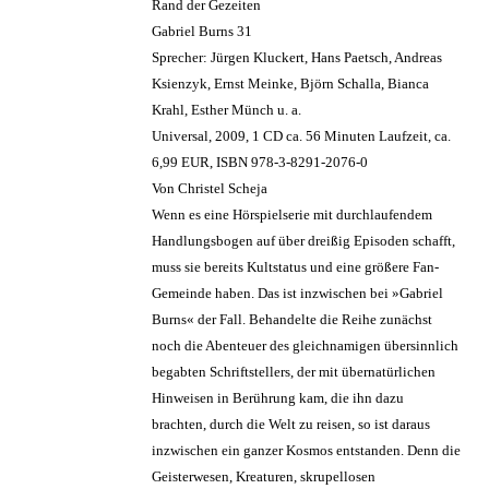
Rand der Gezeiten
Gabriel Burns 31
Sprecher: Jürgen Kluckert, Hans Paetsch, Andreas
Ksienzyk, Ernst Meinke, Björn Schalla, Bianca
Krahl, Esther Münch u. a.
Universal, 2009, 1 CD ca. 56 Minuten Laufzeit, ca.
6,99 EUR, ISBN 978-3-8291-2076-0
Von Christel Scheja
Wenn es eine Hörspielserie mit durchlaufendem
Handlungsbogen auf über dreißig Episoden schafft,
muss sie bereits Kultstatus und eine größere Fan-
Gemeinde haben. Das ist inzwischen bei »Gabriel
Burns« der Fall. Behandelte die Reihe zunächst
noch die Abenteuer des gleichnamigen übersinnlich
begabten Schriftstellers, der mit übernatürlichen
Hinweisen in Berührung kam, die ihn dazu
brachten, durch die Welt zu reisen, so ist daraus
inzwischen ein ganzer Kosmos entstanden. Denn die
Geisterwesen, Kreaturen, skrupellosen