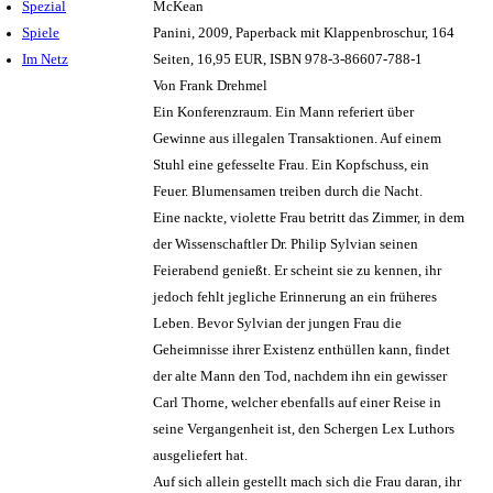
Spezial
McKean
Spiele
Panini, 2009, Paperback mit Klappenbroschur, 164
Im Netz
Seiten, 16,95 EUR, ISBN 978-3-86607-788-1
Von Frank Drehmel
Ein Konferenzraum. Ein Mann referiert über
Gewinne aus illegalen Transaktionen. Auf einem
Stuhl eine gefesselte Frau. Ein Kopfschuss, ein
Feuer. Blumensamen treiben durch die Nacht.
Eine nackte, violette Frau betritt das Zimmer, in dem
der Wissenschaftler Dr. Philip Sylvian seinen
Feierabend genießt. Er scheint sie zu kennen, ihr
jedoch fehlt jegliche Erinnerung an ein früheres
Leben. Bevor Sylvian der jungen Frau die
Geheimnisse ihrer Existenz enthüllen kann, findet
der alte Mann den Tod, nachdem ihn ein gewisser
Carl Thorne, welcher ebenfalls auf einer Reise in
seine Vergangenheit ist, den Schergen Lex Luthors
ausgeliefert hat.
Auf sich allein gestellt mach sich die Frau daran, ihr