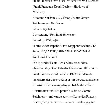
Frank Frazettas Death Dealer: Schatten von Mirahan
(Frank Frazetta’s Death Dealer – Shadows of
Mirahan)
Autoren: Nat Jones, Jay Fotos, Joshua Ortega
Zeichnungen: Nat Jones
Farben: Jay Fotos
Übersetzung: Reinhard Schweizer
Lettering: Walproject
Panini, 2009, Papeback mit Klappenbroschur, 212
Seiten, 19,95 EUR, ISBN 978-3-86607-741-6
Von Frank Drehmel
Die Figur des Death Dealers basiert auf dem
gleichnamigen Gemälde des Malers und Illustrators
Frank Frazetta aus dem Jahre 1973. Seit damals
inspirierte der düstere Krieger mit der Axt zahlreiche
Kunstschaffende – angefangen bei Malern über
Illustratoren und Skulpteure bis hin zu Comic-
Zeichnern – und wurde zu einer Ikone des Fantasy-
Genres, der jeder von uns schon einmal begegnet