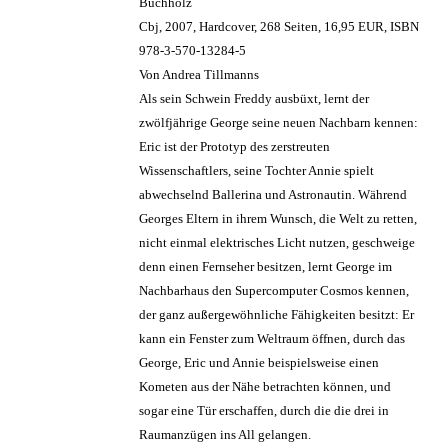
Buchholz
Cbj, 2007, Hardcover, 268 Seiten, 16,95 EUR, ISBN
978-3-570-13284-5
Von Andrea Tillmanns
Als sein Schwein Freddy ausbüxt, lernt der
zwölfjährige George seine neuen Nachbarn kennen:
Eric ist der Prototyp des zerstreuten
Wissenschaftlers, seine Tochter Annie spielt
abwechselnd Ballerina und Astronautin. Während
Georges Eltern in ihrem Wunsch, die Welt zu retten,
nicht einmal elektrisches Licht nutzen, geschweige
denn einen Fernseher besitzen, lernt George im
Nachbarhaus den Supercomputer Cosmos kennen,
der ganz außergewöhnliche Fähigkeiten besitzt: Er
kann ein Fenster zum Weltraum öffnen, durch das
George, Eric und Annie beispielsweise einen
Kometen aus der Nähe betrachten können, und
sogar eine Tür erschaffen, durch die die drei in
Raumanzügen ins All gelangen.