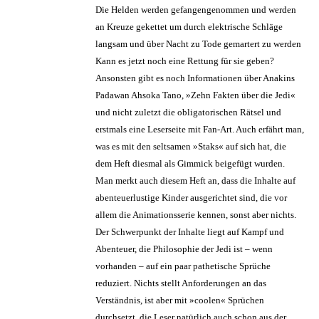
Die Helden werden gefangengenommen und werden
an Kreuze gekettet um durch elektrische Schläge
langsam und über Nacht zu Tode gemartert zu werden
Kann es jetzt noch eine Rettung für sie geben?
Ansonsten gibt es noch Informationen über Anakins
Padawan Ahsoka Tano, »Zehn Fakten über die Jedi«
und nicht zuletzt die obligatorischen Rätsel und
erstmals eine Leserseite mit Fan-Art. Auch erfährt man,
was es mit den seltsamen »Staks« auf sich hat, die
dem Heft diesmal als Gimmick beigefügt wurden.
Man merkt auch diesem Heft an, dass die Inhalte auf
abenteuerlustige Kinder ausgerichtet sind, die vor
allem die Animationsserie kennen, sonst aber nichts.
Der Schwerpunkt der Inhalte liegt auf Kampf und
Abenteuer, die Philosophie der Jedi ist – wenn
vorhanden – auf ein paar pathetische Sprüche
reduziert. Nichts stellt Anforderungen an das
Verständnis, ist aber mit »coolen« Sprüchen
durchsetzt, die Leser natürlich auch schon aus der