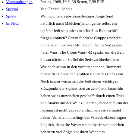
Veranstaltungen
Panini, 2009, Heft, 36 Seiten, 2,99 EUR
Spezial
Von Christel Scheja
Spiele
Wer möchte als abenteuerlustiger Junge (und
Im Netz
natürlich auch Mädchen) nicht gerne selbst ein
tapferer Jedi sein oder ein schnelles Raumschiff
fliegen können? Genau für diese Gruppe erscheint
nun alle ein bis zwei Monate im Panini Verlag das
»Star Wars: The Clone Wars«-Magazin, um die Zeit
bis zur nächsten Staffel der Serie zu überbrücken.
Wie auch schon in den vorhergehenden Nummern
nimmt der Comic den größten Raum des Heftes ein.
Noch immer versuchen die Jedi einen wichtigen
Stützpunkt der Separatisten zu zerstören. Immerhin
haben sie es inzwischen geschafft durch einen Trick
von Anakin auf der Welt zu landen, aber der Sturm der
Festung ist nicht ganz so einfach wie sie vermutet
haben. Vor allem misslingt der Versuch einzudringen
kläglich, denn die Wesen unter die sie sich mischen
haben zu viel Angst vor ihren Wächtern.