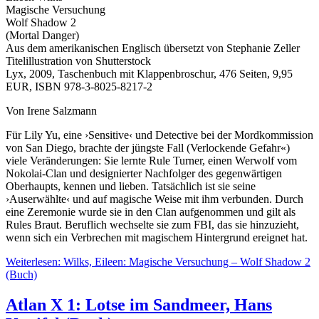
Magische Versuchung
Wolf Shadow 2
(Mortal Danger)
Aus dem amerikanischen Englisch übersetzt von Stephanie Zeller
Titelillustration von Shutterstock
Lyx, 2009, Taschenbuch mit Klappenbroschur, 476 Seiten, 9,95
EUR, ISBN 978-3-8025-8217-2
Von Irene Salzmann
Für Lily Yu, eine ›Sensitive‹ und Detective bei der Mordkommission
von San Diego, brachte der jüngste Fall (Verlockende Gefahr«)
viele Veränderungen: Sie lernte Rule Turner, einen Werwolf vom
Nokolai-Clan und designierter Nachfolger des gegenwärtigen
Oberhaupts, kennen und lieben. Tatsächlich ist sie seine
›Auserwählte‹ und auf magische Weise mit ihm verbunden. Durch
eine Zeremonie wurde sie in den Clan aufgenommen und gilt als
Rules Braut. Beruflich wechselte sie zum FBI, das sie hinzuzieht,
wenn sich ein Verbrechen mit magischem Hintergrund ereignet hat.
Weiterlesen: Wilks, Eileen: Magische Versuchung – Wolf Shadow 2
(Buch)
Atlan X 1: Lotse im Sandmeer, Hans