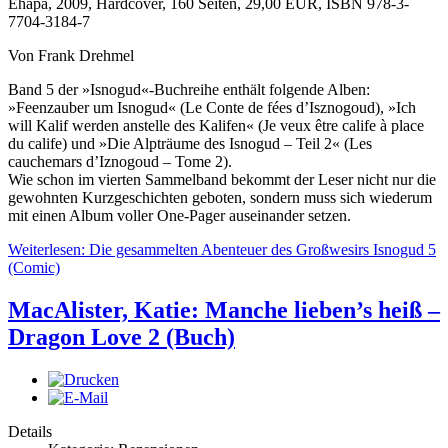
Ehapa, 2009, Hardcover, 160 Seiten, 29,00 EUR, ISBN 978-3-
7704-3184-7
Von Frank Drehmel
Band 5 der »Isnogud«-Buchreihe enthält folgende Alben:
»Feenzauber um Isnogud« (Le Conte de fées d’Isznogoud), »Ich
will Kalif werden anstelle des Kalifen« (Je veux être calife à place
du calife) und »Die Alpträume des Isnogud – Teil 2« (Les
cauchemars d’Iznogoud – Tome 2).
Wie schon im vierten Sammelband bekommt der Leser nicht nur die
gewohnten Kurzgeschichten geboten, sondern muss sich wiederum
mit einen Album voller One-Pager auseinander setzen.
Weiterlesen: Die gesammelten Abenteuer des Großwesirs Isnogud 5
(Comic)
MacAlister, Katie: Manche lieben’s heiß –
Dragon Love 2 (Buch)
Details