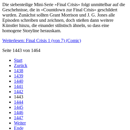
Die siebenteilige Mini-Serie »Final Crisis« folgt unmittelbar auf die
Geschehnisse, die in »Countdown zur Final Crisis« geschildert
wurden. Zunächst sollten Grant Morrison und J. G. Jones alle
Episoden schreiben und zeichnen, doch stießen dann weitere
Künstler hinzu, die einander stilistisch ähneln, so dass eine
homogene Storyline herauskam.
Weiterlesen: Final Crisis 1 (von 7) (Comic)
Seite 1443 von 1464
Start
Zurück
1438
1439
1440
1441
1442
1443
1444
1445
1446
1447
Weiter
Ende