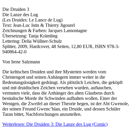
Die Druiden 3
Die Lanze des Lug
(Les Druides: Le Lance de Lug)
Text: Jean-Luc Istin & Thierry Jigourel
Zeichnungen & Farben: Jacques Lamontagne
Übersetzung: Tanja Krämling
Lettering: Delia Wüllner-Schulz
Splitter, 2009, Hardcover, 48 Seiten, 12,80 EUR, ISBN 978-3-
940864-42-0
Von Irene Salzmann
Die keltischen Druiden und ihre Mysterien werden vom
Christengott und seinen Anhängern immer weiter in die
Bedeutungslosigkeit gedrängt. Als plötzlich Leichen, die geköpft
und mit druidischen Zeichen versehen wurden, auftauchen,
vermuten viele, dass die Anhänger des alten Glaubens durch
bestialische Morde ihr Schwinden aufhalten wollen. Einer der
Wenigen, die Zweifel an dieser Theorie hegen, ist der Abt Gwenole,
der seinen Freund Gwenc’hlan, ein Druide, und dessen Schüler
Taran bittet, Nachforschungen anzustellen.
Weiterlesen: Die Druiden 3: Die Lanze des Lug (Comic)