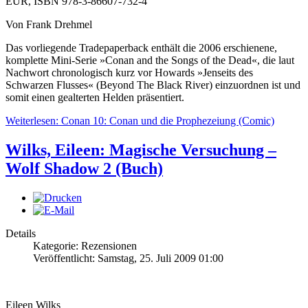
EUR, ISBN 978-3-86607-732-4
Von Frank Drehmel
Das vorliegende Tradepaperback enthält die 2006 erschienene,
komplette Mini-Serie »Conan and the Songs of the Dead«, die laut
Nachwort chronologisch kurz vor Howards »Jenseits des
Schwarzen Flusses« (Beyond The Black River) einzuordnen ist und
somit einen gealterten Helden präsentiert.
Weiterlesen: Conan 10: Conan und die Prophezeiung (Comic)
Wilks, Eileen: Magische Versuchung –
Wolf Shadow 2 (Buch)
Details
Kategorie: Rezensionen
Veröffentlicht: Samstag, 25. Juli 2009 01:00
Eileen Wilks