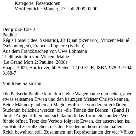
Kategorie: Rezensionen
Veröffentlicht: Montag, 27. Juli 2009 01:00
Der große Tote 2
Pauline
Régis Loisel (Idee, Szenario), JB Djian (Szenario), Vincent Mallié
(Zeichnungen), Francois Lapierre (Farben)
Aus dem Französischen von Uwe Löhmann
Titelillustration von Vincent Mallié
(Le Grand Mort 2: Pauline, 2008)
Ehapa, 2009, Hardcover, 60 Seiten, 12,00 EUR, ISBN 978-3-7704-
3168-7
Von Irene Salzmann
Die Pariserin Pauline lernt durch eine Wagenpanne den netten, aber
etwas seltsamen Erwan und den kauzigen Meister Christo kennen.
Beide Männer glauben an Magie, wofür sie von der aufgeklärten
Studentin belächelt werden, bis »die Tränen der Bienen« (Band 1)
ihr die Augen öffnen und sich dadurch das Tor in eine andere Welt
für sie öffnet. Trotz des Verbots folgt sie Erwan, der ausersehen ist,
ein Ritual zu vollziehen, das den Frieden in diesem fabelhaften
Reich bewahren soll. Zusammen mit Repräsentanten der vier Völker