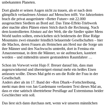
unbekannten Planeten.
Dort glaubt er seinen Augen nicht zu trauen, als er nach dem
glimpflich verlaufenen Absturz auf Menschen trifft. Vor Jahrzehnten
brach die privat ausgerüstete »Better Future« mit 22.000
ausgesuchten Siedlern an Bord auf. Das Time-Effekt-Triebwerk
aber machte allen Plänen einen Strich durch die Rechnung. Nach
dem kontrollierten Absturz auf der Welt, die die Siedler später Mens
World taufen sollten, entwickelten sich beiderseits der Blue Ridge
Mountains zwei einander feindlich belauernde Gesellschaften – hier
die Machos, deren Frauen als Heimchen am Herd nur die Sorge um
ihre Männer und den Nachwuchs umtreibt, dort in Femina ein
Amazonenstaat, in dem die Männer, so sie aufmucken, kastriert
werden – und mittendrin unsere gestrandeten Raumfahrer …
Schon im Vorwort weist Hajo F. Breuer darauf hin, dass man
augenzwinkernd und übersteigert einmal mehr ein heißes Eisen
anfassen wollte. Dieses Mal geht es um die Rolle der Frau in der
Gesellschaft.
Anders aber als im 17. Band der »Ren Dhark«-Fortschreibung,
merkt man dem von Jan Gardemann verfassten Text dieses Mal an,
dass er eine satirisch übertriebene Persiflage auf Extremismus beider
Geschlechter sein soll.
Das liest sich dann durchaus nett, wenn wir unseren männlichen