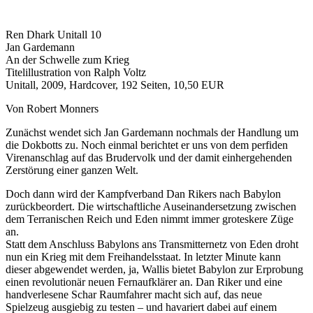
Ren Dhark Unitall 10
Jan Gardemann
An der Schwelle zum Krieg
Titelillustration von Ralph Voltz
Unitall, 2009, Hardcover, 192 Seiten, 10,50 EUR
Von Robert Monners
Zunächst wendet sich Jan Gardemann nochmals der Handlung um
die Dokbotts zu. Noch einmal berichtet er uns von dem perfiden
Virenanschlag auf das Brudervolk und der damit einhergehenden
Zerstörung einer ganzen Welt.
Doch dann wird der Kampfverband Dan Rikers nach Babylon
zurückbeordert. Die wirtschaftliche Auseinandersetzung zwischen
dem Terranischen Reich und Eden nimmt immer groteskere Züge
an.
Statt dem Anschluss Babylons ans Transmitternetz von Eden droht
nun ein Krieg mit dem Freihandelsstaat. In letzter Minute kann
dieser abgewendet werden, ja, Wallis bietet Babylon zur Erprobung
einen revolutionär neuen Fernaufklärer an. Dan Riker und eine
handverlesene Schar Raumfahrer macht sich auf, das neue
Spielzeug ausgiebig zu testen – und havariert dabei auf einem