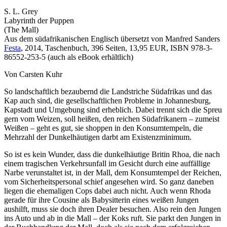
S. L. Grey
Labyrinth der Puppen
(The Mall)
Aus dem südafrikanischen Englisch übersetzt von Manfred Sanders
Festa
, 2014, Taschenbuch, 396 Seiten, 13,95 EUR, ISBN 978-3-
86552-253-5 (auch als eBook erhältlich)
Von Carsten Kuhr
So landschaftlich bezaubernd die Landstriche Südafrikas und das
Kap auch sind, die gesellschaftlichen Probleme in Johannesburg,
Kapstadt und Umgebung sind erheblich. Dabei trennt sich die Spreu
gern vom Weizen, soll heißen, den reichen Südafrikanern – zumeist
Weißen – geht es gut, sie shoppen in den Konsumtempeln, die
Mehrzahl der Dunkelhäutigen darbt am Existenzminimum.
So ist es kein Wunder, dass die dunkelhäutige Britin Rhoa, die nach
einem tragischen Verkehrsunfall im Gesicht durch eine auffällige
Narbe verunstaltet ist, in der Mall, dem Konsumtempel der Reichen,
vom Sicherheitspersonal schief angesehen wird. So ganz daneben
liegen die ehemaligen Cops dabei auch nicht. Auch wenn Rhoda
gerade für ihre Cousine als Babysitterin eines weißen Jungen
aushilft, muss sie doch ihren Dealer besuchen. Also rein den Jungen
ins Auto und ab in die Mall – der Koks ruft. Sie parkt den Jungen in