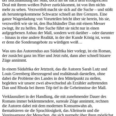
der Buchhandlung der Mall, doch als sie nach dem erfolgreichen
Deal mit ihrem weißen Pulver zurückkommt, ist von ihm nichts
mehr zu sehen. Verzweifelt macht sie sich auf die Suche – und stößt
als heruntergekommene Schwarze schnell an ihre Grenzen. Eine
ganze Wagenladung von Vorurteilen bricht über sie herein, bis sie,
verzweifelt wie sie ist, den Buchhändler Dan mit einem Messer
zwingt, ihr zu helfen. Ihre Suche führt sie nicht nur in einen
aufgegebenen Anbau der Mall, sondern weit darüber – oder darunter
– hinaus in eine andere Realität, in der der Kunde König ist, wenn
er denn die Sonderangebote zu würdigen weiß…
Was uns das Autorenduo aus Südafrika hier vorlegt, ist ein Roman,
der zunächst ganz im Hier und Jetzt ruht, dann aber schnell bizarre
Züge annimmt.
In einem Südafrika der Jetztzeit, das die Autoren Sarah Lutz und
Louis Greenberg überzeugend und realitätsnah darstellen, ohne
dabei die Probleme des Landes in den Mittelpunkt zu stellen,
begleiten wir unsere zwei abwechselnd als Erzähler auftretenden
Dan und Rhoda bei ihrem Trip tief in die Geheimnisse der Mall.
Verklausuliert in der Handlung, die mit zunehmender Dauer des
Romans immer beklemmendere, surreale Züge annimmt, rechnen
die Autoren dabei mit dem modernen Konsumwahn ab,
thematisieren sie die Sprachlosigkeit, das Alleinsein und die
Vereinsamung der Menschen, die sich nurmehr über ihren möglichst