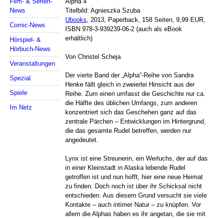
Alpha 4
Film- & Serien-
Titelbild: Agnieszka Szuba
News
Ubooks
, 2013, Paperback, 158 Seiten, 9,99 EUR,
Comic-News
ISBN 978-3-939239-06-2 (auch als eBook
erhältlich)
Hörspiel- &
Hörbuch-News
Von Christel Scheja
Veranstaltungen
Der vierte Band der „Alpha“-Reihe von Sandra
Spezial
Henke fällt gleich in zweierlei Hinsicht aus der
Spiele
Reihe. Zum einen umfasst die Geschichte nur ca.
die Hälfte des üblichen Umfangs, zum anderen
Im Netz
konzentriert sich das Geschehen ganz auf das
zentrale Pärchen – Entwicklungen im Hintergrund,
die das gesamte Rudel betreffen, werden nur
angedeutet.
Lynx ist eine Streunerin, ein Werluchs, der auf das
in einer Kleinstadt in Alaska lebende Rudel
getroffen ist und nun hofft, hier eine neue Heimat
zu finden. Doch noch ist über ihr Schicksal nicht
entschieden. Aus diesem Grund versucht sie viele
Kontakte – auch intimer Natur – zu knüpfen. Vor
allem die Alphas haben es ihr angetan, die sie mit