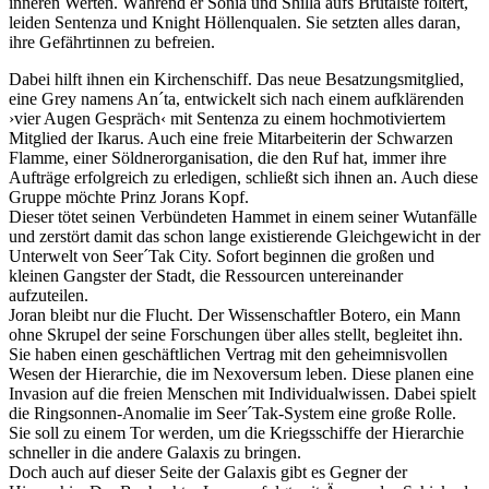
inneren Werten. Während er Sonia und Shilla aufs Brutalste foltert,
leiden Sentenza und Knight Höllenqualen. Sie setzten alles daran,
ihre Gefährtinnen zu befreien.
Dabei hilft ihnen ein Kirchenschiff. Das neue Besatzungsmitglied,
eine Grey namens An´ta, entwickelt sich nach einem aufklärenden
›vier Augen Gespräch‹ mit Sentenza zu einem hochmotiviertem
Mitglied der Ikarus. Auch eine freie Mitarbeiterin der Schwarzen
Flamme, einer Söldnerorganisation, die den Ruf hat, immer ihre
Aufträge erfolgreich zu erledigen, schließt sich ihnen an. Auch diese
Gruppe möchte Prinz Jorans Kopf.
Dieser tötet seinen Verbündeten Hammet in einem seiner Wutanfälle
und zerstört damit das schon lange existierende Gleichgewicht in der
Unterwelt von Seer´Tak City. Sofort beginnen die großen und
kleinen Gangster der Stadt, die Ressourcen untereinander
aufzuteilen.
Joran bleibt nur die Flucht. Der Wissenschaftler Botero, ein Mann
ohne Skrupel der seine Forschungen über alles stellt, begleitet ihn.
Sie haben einen geschäftlichen Vertrag mit den geheimnisvollen
Wesen der Hierarchie, die im Nexoversum leben. Diese planen eine
Invasion auf die freien Menschen mit Individualwissen. Dabei spielt
die Ringsonnen-Anomalie im Seer´Tak-System eine große Rolle.
Sie soll zu einem Tor werden, um die Kriegsschiffe der Hierarchie
schneller in die andere Galaxis zu bringen.
Doch auch auf dieser Seite der Galaxis gibt es Gegner der