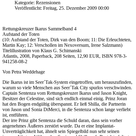
Kategorie: Rezensionen
Veröffentlicht: Freitag, 25. Dezember 2009 00:00
Rettungskreuzer Ikarus Sammelband 4
Aufstand der Toten
(10: Aufstand der Toten, Dirk van den Boom; 11: Die Erleuchteten,
Martin Kay; 12: Verschollen im Nexoversum, Irene Salzmann)
Titelillustration von Klaus G. Schimanski
Atlantis, 2008, Paperback, 208 Seiten, 12,90 EUR, ISBN 978-3-
941258-08-2
Von Petra Weddehage
Die Ikarus ist im Seer´Tak-System eingetroffen, um herauszufinden,
warum so viele Menschen aus Seer´Tak City spurlos verschwinden.
Captain Sentenza vom Rettungskreuzer Ikarus und Jason Knight,
Besitzer der Celestine, sind sich endlich einmal einig. Prinz Joran
hat den Bogen endgültig überspannt. Er ließ Shilla, die Partnerin
von Jason und Sonia DiMerci, in die Sentenza schon lange verliebt
ist, entführen.
Der irre Prinz gibt Sentenza die Schuld daran, dass sein vorher
angenehmes Äußeres zerstört wurde. Da er eine Implantat-
Unverträglichkeit hat, ähnelt sein Spiegelbild nun sehr seinen