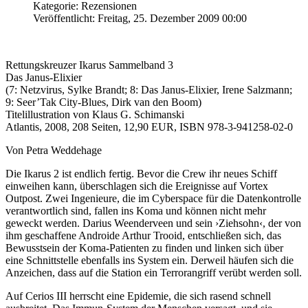
Kategorie: Rezensionen
Veröffentlicht: Freitag, 25. Dezember 2009 00:00
Rettungskreuzer Ikarus Sammelband 3
Das Janus-Elixier
(7: Netzvirus, Sylke Brandt; 8: Das Janus-Elixier, Irene Salzmann;
9: Seer’Tak City-Blues, Dirk van den Boom)
Titelillustration von Klaus G. Schimanski
Atlantis, 2008, 208 Seiten, 12,90 EUR, ISBN 978-3-941258-02-0
Von Petra Weddehage
Die Ikarus 2 ist endlich fertig. Bevor die Crew ihr neues Schiff
einweihen kann, überschlagen sich die Ereignisse auf Vortex
Outpost. Zwei Ingenieure, die im Cyberspace für die Datenkontrolle
verantwortlich sind, fallen ins Koma und können nicht mehr
geweckt werden. Darius Weenderveen und sein ›Ziehsohn‹, der von
ihm geschaffene Androide Arthur Trooid, entschließen sich, das
Bewusstsein der Koma-Patienten zu finden und linken sich über
eine Schnittstelle ebenfalls ins System ein. Derweil häufen sich die
Anzeichen, dass auf die Station ein Terrorangriff verübt werden soll.
Auf Cerios III herrscht eine Epidemie, die sich rasend schnell