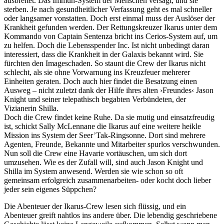
ausbreitet. Das Immun-System der Menschen versagt, und sie
sterben. Je nach gesundheitlicher Verfassung geht es mal schneller
oder langsamer vonstatten. Doch erst einmal muss der Auslöser der
Krankheit gefunden werden. Der Rettungskreuzer Ikarus unter dem
Kommando von Captain Sentenza bricht ins Cerios-System auf, um
zu helfen. Doch die Lebensspender Inc. Ist nicht unbedingt daran
interessiert, dass die Krankheit in der Galaxis bekannt wird. Sie
fürchten den Imageschaden. So staunt die Crew der Ikarus nicht
schlecht, als sie ohne Vorwarnung ins Kreuzfeuer mehrerer
Einheiten geraten. Doch auch hier findet die Besatzung einen
Ausweg – nicht zuletzt dank der Hilfe ihres alten ›Freundes‹ Jason
Knight und seiner telepathisch begabten Verbündeten, der
Vizianerin Shilla.
Doch die Crew findet keine Ruhe. Da sie mutig und einsatzfreudig
ist, schickt Sally McLennane die Ikarus auf eine weitere heikle
Mission ins System der Seer’Tak-Ringsonne. Dort sind mehrere
Agenten, Freunde, Bekannte und Mitarbeiter spurlos verschwunden.
Nun soll die Crew eine Havarie vortäuschen, um sich dort
umzusehen. Wie es der Zufall will, sind auch Jason Knight und
Shilla im System anwesend. Werden sie wie schon so oft
gemeinsam erfolgreich zusammenarbeiten- oder kocht doch lieber
jeder sein eigenes Süppchen?
Die Abenteuer der Ikarus-Crew lesen sich flüssig, und ein
Abenteuer greift nahtlos ins andere über. Die lebendig geschriebene