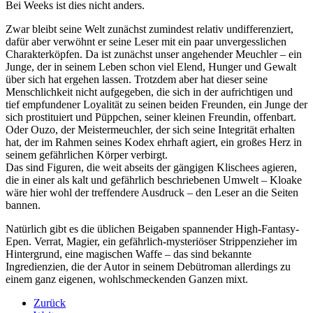
Bei Weeks ist dies nicht anders.
Zwar bleibt seine Welt zunächst zumindest relativ undifferenziert,
dafür aber verwöhnt er seine Leser mit ein paar unvergesslichen
Charakterköpfen. Da ist zunächst unser angehender Meuchler – ein
Junge, der in seinem Leben schon viel Elend, Hunger und Gewalt
über sich hat ergehen lassen. Trotzdem aber hat dieser seine
Menschlichkeit nicht aufgegeben, die sich in der aufrichtigen und
tief empfundener Loyalität zu seinen beiden Freunden, ein Junge der
sich prostituiert und Püppchen, seiner kleinen Freundin, offenbart.
Oder Ouzo, der Meistermeuchler, der sich seine Integrität erhalten
hat, der im Rahmen seines Kodex ehrhaft agiert, ein großes Herz in
seinem gefährlichen Körper verbirgt.
Das sind Figuren, die weit abseits der gängigen Klischees agieren,
die in einer als kalt und gefährlich beschriebenen Umwelt – Kloake
wäre hier wohl der treffendere Ausdruck – den Leser an die Seiten
bannen.
Natürlich gibt es die üblichen Beigaben spannender High-Fantasy-
Epen. Verrat, Magier, ein gefährlich-mysteriöser Strippenzieher im
Hintergrund, eine magischen Waffe – das sind bekannte
Ingredienzien, die der Autor in seinem Debütroman allerdings zu
einem ganz eigenen, wohlschmeckenden Ganzen mixt.
Zurück