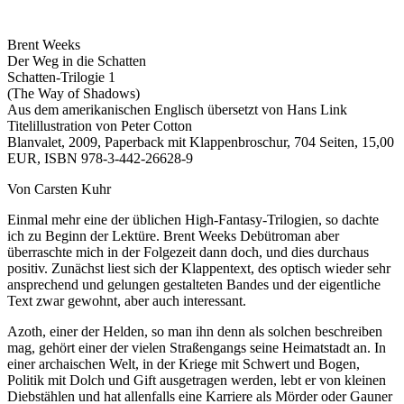
Brent Weeks
Der Weg in die Schatten
Schatten-Trilogie 1
(The Way of Shadows)
Aus dem amerikanischen Englisch übersetzt von Hans Link
Titelillustration von Peter Cotton
Blanvalet, 2009, Paperback mit Klappenbroschur, 704 Seiten, 15,00
EUR, ISBN 978-3-442-26628-9
Von Carsten Kuhr
Einmal mehr eine der üblichen High-Fantasy-Trilogien, so dachte
ich zu Beginn der Lektüre. Brent Weeks Debütroman aber
überraschte mich in der Folgezeit dann doch, und dies durchaus
positiv. Zunächst liest sich der Klappentext, des optisch wieder sehr
ansprechend und gelungen gestalteten Bandes und der eigentliche
Text zwar gewohnt, aber auch interessant.
Azoth, einer der Helden, so man ihn denn als solchen beschreiben
mag, gehört einer der vielen Straßengangs seine Heimatstadt an. In
einer archaischen Welt, in der Kriege mit Schwert und Bogen,
Politik mit Dolch und Gift ausgetragen werden, lebt er von kleinen
Diebstählen und hat allenfalls eine Karriere als Mörder oder Gauner