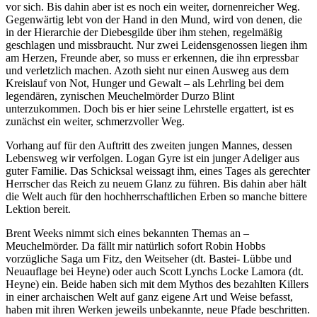
vor sich. Bis dahin aber ist es noch ein weiter, dornenreicher Weg.
Gegenwärtig lebt von der Hand in den Mund, wird von denen, die
in der Hierarchie der Diebesgilde über ihm stehen, regelmäßig
geschlagen und missbraucht. Nur zwei Leidensgenossen liegen ihm
am Herzen, Freunde aber, so muss er erkennen, die ihn erpressbar
und verletzlich machen. Azoth sieht nur einen Ausweg aus dem
Kreislauf von Not, Hunger und Gewalt – als Lehrling bei dem
legendären, zynischen Meuchelmörder Durzo Blint
unterzukommen. Doch bis er hier seine Lehrstelle ergattert, ist es
zunächst ein weiter, schmerzvoller Weg.
Vorhang auf für den Auftritt des zweiten jungen Mannes, dessen
Lebensweg wir verfolgen. Logan Gyre ist ein junger Adeliger aus
guter Familie. Das Schicksal weissagt ihm, eines Tages als gerechter
Herrscher das Reich zu neuem Glanz zu führen. Bis dahin aber hält
die Welt auch für den hochherrschaftlichen Erben so manche bittere
Lektion bereit.
Brent Weeks nimmt sich eines bekannten Themas an –
Meuchelmörder. Da fällt mir natürlich sofort Robin Hobbs
vorzügliche Saga um Fitz, den Weitseher (dt. Bastei- Lübbe und
Neuauflage bei Heyne) oder auch Scott Lynchs Locke Lamora (dt.
Heyne) ein. Beide haben sich mit dem Mythos des bezahlten Killers
in einer archaischen Welt auf ganz eigene Art und Weise befasst,
haben mit ihren Werken jeweils unbekannte, neue Pfade beschritten.