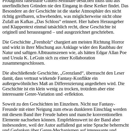
Protagonist rätselhafte Gilden-Seminare besuchen muss und aus
unerfindlichen Gründen nie den Eingang in diese Kerker findet. Das
Besondere an der Geschichte ist die starke Atmosphäre des nicht
richtig greifbaren, schwebenden, was möglicherweise nicht ohne
Zufall an Kafkas „Das Schloss“ erinnert. Hier haben Herausgeber
und Klappentext einmal tatsächlich recht, diese Geschichte ist
originell und herausragend – und ausgezeichnet geschrieben.
Die Geschichte „Feenholz“ chargiert am meisten Richtung Horror
und wirkt in ihrer Mischung aus Anklage wider den Raubbau der
Natur und saftigen Albtraumszenen wie, als hätten Edgar Allan Poe
und Ursula K. LeGuin sich zu einer Kollaboration
zusammengeschlossen.
Die abschließende Geschichte, „Grenzland“, überrascht den Leser
damit, dass vertraut wirkende Fantasy-Konflikte ein
außergewöhnliches Maß an Differenzierung angediehen wird. Die
Geschichte ist ein klein wenig zu trocken, trotzdem aber eine
interessante Genre-Variation und -reflektion.
Soweit zu den Geschichten im Einzelnen. Nicht nur Fantasy-
Freunde mit einer Neigung zum etwas dunkleren Einschlag werden
mit diesem Band ihre Freude haben und manche konventionellen
Elemente nachsehen können. Empfehlenswert ist der Band aber
insbesondere, weil der Autor auffallend gut seine Sprache beherrscht
und Gedanken über Genre-Mechanismen auf interessante und