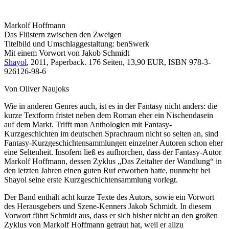
Markolf Hoffmann
Das Flüstern zwischen den Zweigen
Titelbild und Umschlaggestaltung: benSwerk
Mit einem Vorwort von Jakob Schmidt
Shayol
, 2011, Paperback. 176 Seiten, 13,90 EUR, ISBN 978-3-
926126-98-6
Von Oliver Naujoks
Wie in anderen Genres auch, ist es in der Fantasy nicht anders: die
kurze Textform fristet neben dem Roman eher ein Nischendasein
auf dem Markt. Trifft man Anthologien mit Fantasy-
Kurzgeschichten im deutschen Sprachraum nicht so selten an, sind
Fantasy-Kurzgeschichtensammlungen einzelner Autoren schon eher
eine Seltenheit. Insofern ließ es aufhorchen, dass der Fantasy-Autor
Markolf Hoffmann, dessen Zyklus „Das Zeitalter der Wandlung“ in
den letzten Jahren einen guten Ruf erworben hatte, nunmehr bei
Shayol seine erste Kurzgeschichtensammlung vorlegt.
Der Band enthält acht kurze Texte des Autors, sowie ein Vorwort
des Herausgebers und Szene-Kenners Jakob Schmidt. In diesem
Vorwort führt Schmidt aus, dass er sich bisher nicht an den großen
Zyklus von Markolf Hoffmann getraut hat, weil er allzu