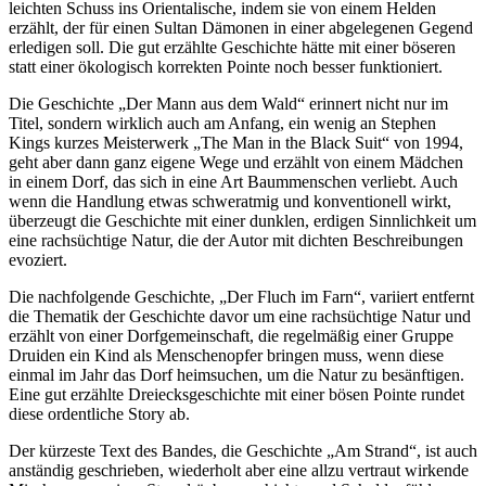
leichten Schuss ins Orientalische, indem sie von einem Helden
erzählt, der für einen Sultan Dämonen in einer abgelegenen Gegend
erledigen soll. Die gut erzählte Geschichte hätte mit einer böseren
statt einer ökologisch korrekten Pointe noch besser funktioniert.
Die Geschichte „Der Mann aus dem Wald“ erinnert nicht nur im
Titel, sondern wirklich auch am Anfang, ein wenig an Stephen
Kings kurzes Meisterwerk „The Man in the Black Suit“ von 1994,
geht aber dann ganz eigene Wege und erzählt von einem Mädchen
in einem Dorf, das sich in eine Art Baummenschen verliebt. Auch
wenn die Handlung etwas schweratmig und konventionell wirkt,
überzeugt die Geschichte mit einer dunklen, erdigen Sinnlichkeit um
eine rachsüchtige Natur, die der Autor mit dichten Beschreibungen
evoziert.
Die nachfolgende Geschichte, „Der Fluch im Farn“, variiert entfernt
die Thematik der Geschichte davor um eine rachsüchtige Natur und
erzählt von einer Dorfgemeinschaft, die regelmäßig einer Gruppe
Druiden ein Kind als Menschenopfer bringen muss, wenn diese
einmal im Jahr das Dorf heimsuchen, um die Natur zu besänftigen.
Eine gut erzählte Dreiecksgeschichte mit einer bösen Pointe rundet
diese ordentliche Story ab.
Der kürzeste Text des Bandes, die Geschichte „Am Strand“, ist auch
anständig geschrieben, wiederholt aber eine allzu vertraut wirkende