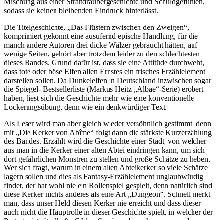
Mischung aus einer Strandräubergeschichte und Schuldgefühlen,
sodass sie keinen bleibenden Eindruck hinterlässt.
Die Titelgeschichte, „Das Flüstern zwischen den Zweigen“,
komprimiert gekonnt eine ausufernd epische Handlung, für die
manch andere Autoren drei dicke Wälzer gebraucht hätten, auf
wenige Seiten, gehört aber trotzdem leider zu den schlechtesten
dieses Bandes. Grund dafür ist, dass sie eine Attitüde durchweht,
dass tote oder böse Elfen allen Ernstes ein frisches Erzählelement
darstellen sollen. Da Dunkelelfen in Deutschland inzwischen sogar
die Spiegel- Bestsellerliste (Markus Heitz „Albae“-Serie) erobert
haben, liest sich die Geschichte mehr wie eine konventionelle
Lockerungsübung, denn wie ein denkwürdiger Text.
Als Leser wird man aber gleich wieder versöhnlich gestimmt, denn
mit „Die Kerker von Abîme“ folgt dann die stärkste Kurzerzählung
des Bandes. Erzählt wird die Geschichte einer Stadt, von welcher
aus man in die Kerker einer alten Abtei eindringen kann, um sich
dort gefährlichen Monstren zu stellen und große Schätze zu heben.
Wer sich fragt, warum in einem alten Abteikerker so viele Schätze
lagern sollen und dies als Fantasy-Erzählelement unglaubwürdig
findet, der hat wohl nie ein Rollenspiel gespielt, denn natürlich sind
diese Kerker nichts anderes als eine Art „Dungeon“. Schnell merkt
man, dass unser Held diesen Kerker nie erreicht und dass dieser
auch nicht die Hauptrolle in dieser Geschichte spielt, in welcher der