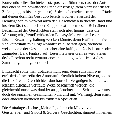
Konventionelles fürchtete, trotz positiver Stimmen, dass der Autor
hier eher selten bewanderte Pfade einschlägt (dem Verfasser dieser
Zeilen ging es bisher genau so). Solche eher selten betretenen Pfade,
auf denen dorniges Gestrüpp bereits wuchert, attestiert der
Herausgeber im Vorwort auch den Geschichten in diesem Band und
insofern lässt sich auch der Klappentext hinten lesen. Bei näherer
Betrachtung der Geschichten stellt sich aber heraus, dass die
Werbung mit ‚fremd’ wirkenden Fantasy-Motiven bei Lesern eine
falsche Erwartungshaltung wecken könnte, denn Hoffmann möchte
sich keinesfalls mit Ungewöhnlichkeit überschlagen, vielmehr
weisen viele der Geschichten eher eine kräftigen Dosis Horror oder
zumindest Dark Fantasy auf. Lesern letzterer Genres wird vieles
deshalb schon recht vertraut erscheinen, ungewöhnlich ist diese
Sammlung dahingehend nicht.
Enttäuscht sollte man trotzdem nicht sein, denn stilistisch wie
erzählerisch schreibt der Autor auf erfreulich hohem Niveau, sodass
die Lektüre der Geschichten durchaus ein Vergnügen ist, auch wenn
letztlich durchaus vertraute Wege beschritten werden, die
gleichwohl nur etwas dunkler ausgeleuchtet sind. Schauen wir uns
doch die einzelnen Geschichten kurz und mit, Warnung, dem einen
oder anderen kleineren bis mittleren Spoiler an.
Die Auftaktgeschichte „Meine Jagd“ mischt Motive von
Geisterjäger- und Sword & Sorcery-Geschichten, garniert mit einem