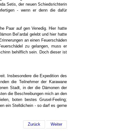
a Setis, der neuen Schiedsrichterin
fertigen - wenn er denn die dafür
he Paar auf gen Venedig. Hier hatte
mon Bel’ardal gelebt und hier hatte
 Erinnerungen an einen Feuerschäden
 Feuerschädel zu gelangen, muss er
inn behilflich sein. Doch dieser ist
eit. Insbesondere die Expedition des
finden die Teilnehmer der Karawane
kenen Stadt, in der die Dämonen der
sten die Beschreibungen mich an den
elen, boten bestes Grusel-Feeling;
 ein Stelldichein - so darf es gerne
Zurück
Weiter