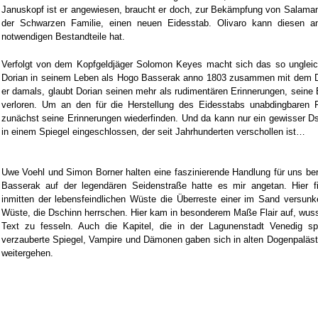
Januskopf ist er angewiesen, braucht er doch, zur Bekämpfung von Salamand
der Schwarzen Familie, einen neuen Eidesstab. Olivaro kann diesen an
notwendigen Bestandteile hat.
Verfolgt von dem Kopfgeldjäger Solomon Keyes macht sich das so ungleic
Dorian in seinem Leben als Hogo Basserak anno 1803 zusammen mit dem Dä
er damals, glaubt Dorian seinen mehr als rudimentären Erinnerungen, seine
verloren. Um an den für die Herstellung des Eidesstabs unabdingbaren
zunächst seine Erinnerungen wiederfinden. Und da kann nur ein gewisser Dsch
in einem Spiegel eingeschlossen, der seit Jahrhunderten verschollen ist…
Uwe Voehl und Simon Borner halten eine faszinierende Handlung für uns ber
Basserak auf der legendären Seidenstraße hatte es mir angetan. Hier 
inmitten der lebensfeindlichen Wüste die Überreste einer im Sand versun
Wüste, die Dschinn herrschen. Hier kam in besonderem Maße Flair auf, wus
Text zu fesseln. Auch die Kapitel, die in der Lagunenstadt Venedig spi
verzauberte Spiegel, Vampire und Dämonen gaben sich in alten Dogenpalästen
weitergehen.