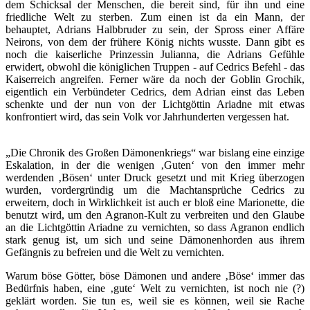
dem Schicksal der Menschen, die bereit sind, für ihn und eine
friedliche Welt zu sterben. Zum einen ist da ein Mann, der
behauptet, Adrians Halbbruder zu sein, der Spross einer Affäre
Neirons, von dem der frühere König nichts wusste. Dann gibt es
noch die kaiserliche Prinzessin Julianna, die Adrians Gefühle
erwidert, obwohl die königlichen Truppen - auf Cedrics Befehl - das
Kaiserreich angreifen. Ferner wäre da noch der Goblin Grochik,
eigentlich ein Verbündeter Cedrics, dem Adrian einst das Leben
schenkte und der nun von der Lichtgöttin Ariadne mit etwas
konfrontiert wird, das sein Volk vor Jahrhunderten vergessen hat.
„Die Chronik des Großen Dämonenkriegs“ war bislang eine einzige
Eskalation, in der die wenigen ‚Guten‘ von den immer mehr
werdenden ‚Bösen‘ unter Druck gesetzt und mit Krieg überzogen
wurden, vordergründig um die Machtansprüche Cedrics zu
erweitern, doch in Wirklichkeit ist auch er bloß eine Marionette, die
benutzt wird, um den Agranon-Kult zu verbreiten und den Glaube
an die Lichtgöttin Ariadne zu vernichten, so dass Agranon endlich
stark genug ist, um sich und seine Dämonenhorden aus ihrem
Gefängnis zu befreien und die Welt zu vernichten.
Warum böse Götter, böse Dämonen und andere ‚Böse‘ immer das
Bedürfnis haben, eine ‚gute‘ Welt zu vernichten, ist noch nie (?)
geklärt worden. Sie tun es, weil sie es können, weil sie Rache