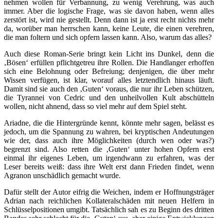
nehmen wollen für Verbannung, zu wenig Verehrung, was auch
immer. Aber die logische Frage, was sie davon haben, wenn alles
zerstört ist, wird nie gestellt. Denn dann ist ja erst recht nichts mehr
da, worüber man herrschen kann, keine Leute, die einen verehren,
die man foltern und sich opfern lassen kann. Also, warum das alles?
Auch diese Roman-Serie bringt kein Licht ins Dunkel, denn die
‚Bösen‘ erfüllen pflichtgetreu ihre Rollen. Die Handlanger erhoffen
sich eine Belohnung oder Befreiung; denjenigen, die über mehr
Wissen verfügen, ist klar, worauf alles letztendlich hinaus läuft.
Damit sind sie auch den ‚Guten‘ voraus, die nur ihr Leben schützen,
die Tyrannei von Cedric und den unheilvollen Kult abschütteln
wollen, nicht ahnend, dass so viel mehr auf dem Spiel steht.
Ariadne, die die Hintergründe kennt, könnte mehr sagen, belässt es
jedoch, um die Spannung zu wahren, bei kryptischen Andeutungen
wie der, dass auch ihre Möglichkeiten (durch wen oder was?)
begrenzt sind. Also retten die ‚Guten‘ unter hohen Opfern erst
einmal ihr eigenes Leben, um irgendwann zu erfahren, was der
Leser bereits weiß: dass ihre Welt erst dann Frieden findet, wenn
Agranon unschädlich gemacht wurde.
Dafür stellt der Autor eifrig die Weichen, indem er Hoffnungsträger
Adrian nach reichlichen Kollateralschäden mit neuen Helfern in
Schlüsselpositionen umgibt. Tatsächlich sah es zu Beginn des dritten