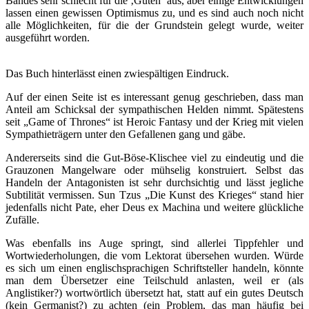
Bandes sehr schlecht für die ‚Guten‘ aus, aber einige Entwicklungen
lassen einen gewissen Optimismus zu, und es sind auch noch nicht
alle Möglichkeiten, für die der Grundstein gelegt wurde, weiter
ausgeführt worden.
Das Buch hinterlässt einen zwiespältigen Eindruck.
Auf der einen Seite ist es interessant genug geschrieben, dass man
Anteil am Schicksal der sympathischen Helden nimmt. Spätestens
seit „Game of Thrones“ ist Heroic Fantasy und der Krieg mit vielen
Sympathieträgern unter den Gefallenen gang und gäbe.
Andererseits sind die Gut-Böse-Klischee viel zu eindeutig und die
Grauzonen Mangelware oder mühselig konstruiert. Selbst das
Handeln der Antagonisten ist sehr durchsichtig und lässt jegliche
Subtilität vermissen. Sun Tzus „Die Kunst des Krieges“ stand hier
jedenfalls nicht Pate, eher Deus ex Machina und weitere glückliche
Zufälle.
Was ebenfalls ins Auge springt, sind allerlei Tippfehler und
Wortwiederholungen, die vom Lektorat übersehen wurden. Würde
es sich um einen englischsprachigen Schriftsteller handeln, könnte
man dem Übersetzer eine Teilschuld anlasten, weil er (als
Anglistiker?) wortwörtlich übersetzt hat, statt auf ein gutes Deutsch
(kein Germanist?) zu achten (ein Problem, das man häufig bei