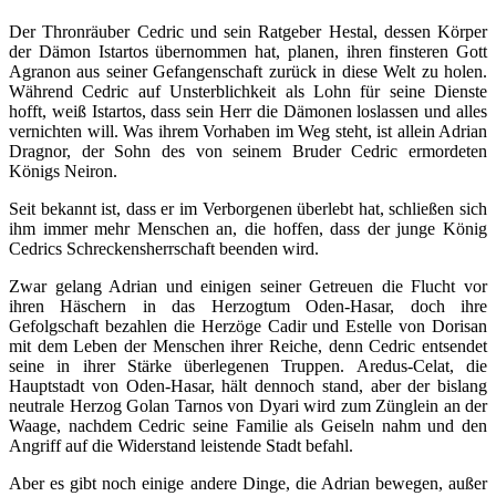
Der Thronräuber Cedric und sein Ratgeber Hestal, dessen Körper
der Dämon Istartos übernommen hat, planen, ihren finsteren Gott
Agranon aus seiner Gefangenschaft zurück in diese Welt zu holen.
Während Cedric auf Unsterblichkeit als Lohn für seine Dienste
hofft, weiß Istartos, dass sein Herr die Dämonen loslassen und alles
vernichten will. Was ihrem Vorhaben im Weg steht, ist allein Adrian
Dragnor, der Sohn des von seinem Bruder Cedric ermordeten
Königs Neiron.
Seit bekannt ist, dass er im Verborgenen überlebt hat, schließen sich
ihm immer mehr Menschen an, die hoffen, dass der junge König
Cedrics Schreckensherrschaft beenden wird.
Zwar gelang Adrian und einigen seiner Getreuen die Flucht vor
ihren Häschern in das Herzogtum Oden-Hasar, doch ihre
Gefolgschaft bezahlen die Herzöge Cadir und Estelle von Dorisan
mit dem Leben der Menschen ihrer Reiche, denn Cedric entsendet
seine in ihrer Stärke überlegenen Truppen. Aredus-Celat, die
Hauptstadt von Oden-Hasar, hält dennoch stand, aber der bislang
neutrale Herzog Golan Tarnos von Dyari wird zum Zünglein an der
Waage, nachdem Cedric seine Familie als Geiseln nahm und den
Angriff auf die Widerstand leistende Stadt befahl.
Aber es gibt noch einige andere Dinge, die Adrian bewegen, außer