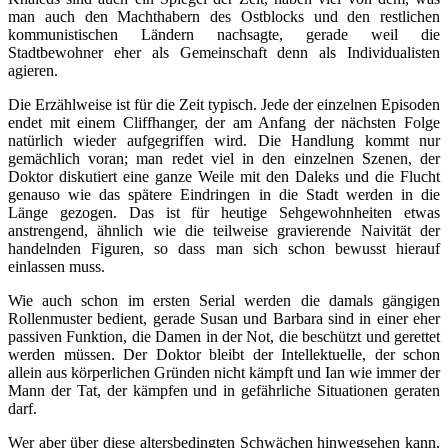
man auch den Machthabern des Ostblocks und den restlichen
kommunistischen Ländern nachsagte, gerade weil die
Stadtbewohner eher als Gemeinschaft denn als Individualisten
agieren.
Die Erzählweise ist für die Zeit typisch. Jede der einzelnen Episoden
endet mit einem Cliffhanger, der am Anfang der nächsten Folge
natürlich wieder aufgegriffen wird. Die Handlung kommt nur
gemächlich voran; man redet viel in den einzelnen Szenen, der
Doktor diskutiert eine ganze Weile mit den Daleks und die Flucht
genauso wie das spätere Eindringen in die Stadt werden in die
Länge gezogen. Das ist für heutige Sehgewohnheiten etwas
anstrengend, ähnlich wie die teilweise gravierende Naivität der
handelnden Figuren, so dass man sich schon bewusst hierauf
einlassen muss.
Wie auch schon im ersten Serial werden die damals gängigen
Rollenmuster bedient, gerade Susan und Barbara sind in einer eher
passiven Funktion, die Damen in der Not, die beschützt und gerettet
werden müssen. Der Doktor bleibt der Intellektuelle, der schon
allein aus körperlichen Gründen nicht kämpft und Ian wie immer der
Mann der Tat, der kämpfen und in gefährliche Situationen geraten
darf.
Wer aber über diese altersbedingten Schwächen hinwegsehen kann,