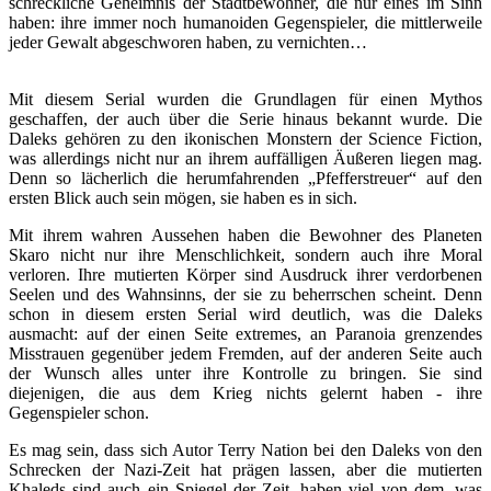
schreckliche Geheimnis der Stadtbewohner, die nur eines im Sinn
haben: ihre immer noch humanoiden Gegenspieler, die mittlerweile
jeder Gewalt abgeschworen haben, zu vernichten…
Mit diesem Serial wurden die Grundlagen für einen Mythos
geschaffen, der auch über die Serie hinaus bekannt wurde. Die
Daleks gehören zu den ikonischen Monstern der Science Fiction,
was allerdings nicht nur an ihrem auffälligen Äußeren liegen mag.
Denn so lächerlich die herumfahrenden „Pfefferstreuer“ auf den
ersten Blick auch sein mögen, sie haben es in sich.
Mit ihrem wahren Aussehen haben die Bewohner des Planeten
Skaro nicht nur ihre Menschlichkeit, sondern auch ihre Moral
verloren. Ihre mutierten Körper sind Ausdruck ihrer verdorbenen
Seelen und des Wahnsinns, der sie zu beherrschen scheint. Denn
schon in diesem ersten Serial wird deutlich, was die Daleks
ausmacht: auf der einen Seite extremes, an Paranoia grenzendes
Misstrauen gegenüber jedem Fremden, auf der anderen Seite auch
der Wunsch alles unter ihre Kontrolle zu bringen. Sie sind
diejenigen, die aus dem Krieg nichts gelernt haben - ihre
Gegenspieler schon.
Es mag sein, dass sich Autor Terry Nation bei den Daleks von den
Schrecken der Nazi-Zeit hat prägen lassen, aber die mutierten
Khaleds sind auch ein Spiegel der Zeit, haben viel von dem, was