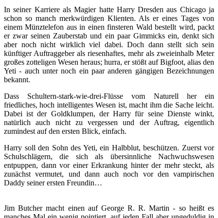
In seiner Karriere als Magier hatte Harry Dresden aus Chicago ja
schon so manch merkwürdigen Klienten. Als er eines Tages von
einem Münztelefon aus in einen finsteren Wald bestellt wird, packt
er zwar seinen Zauberstab und ein paar Gimmicks ein, denkt sich
aber noch nicht wirklich viel dabei. Doch dann stellt sich sein
künftiger Auftraggeber als riesenhaftes, mehr als zweieinhalb Meter
großes zotteligen Wesen heraus; hurra, er stößt auf Bigfoot, alias den
Yeti - auch unter noch ein paar anderen gängigen Bezeichnungen
bekannt.
Dass Schultern-stark-wie-drei-Flüsse vom Naturell her ein
friedliches, hoch intelligentes Wesen ist, macht ihm die Sache leicht.
Dabei ist der Goldklumpen, der Harry für seine Dienste winkt,
natürlich auch nicht zu vergessen und der Auftrag, eigentlich
zumindest auf den ersten Blick, einfach.
Harry soll den Sohn des Yeti, ein Halbblut, beschützen. Zuerst vor
Schulschlägern, die sich als übersinnliche Nachwuchswesen
entpuppen, dann vor einer Erkrankung hinter der mehr steckt, als
zunächst vermutet, und dann auch noch vor den vampirischen
Daddy seiner ersten Freundin…
Jim Butcher macht einen auf George R. R. Martin - so heißt es
manches Mal ein wenig pointiert, auf jeden Fall aber ungeduldig in