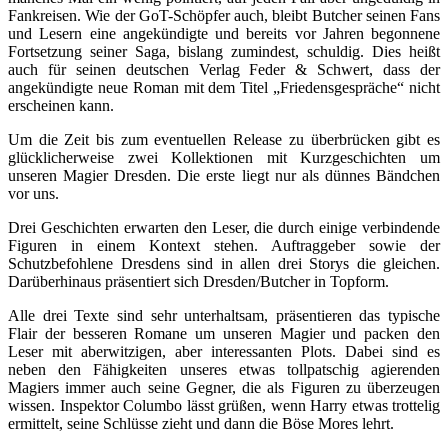
Fankreisen. Wie der GoT-Schöpfer auch, bleibt Butcher seinen Fans
und Lesern eine angekündigte und bereits vor Jahren begonnene
Fortsetzung seiner Saga, bislang zumindest, schuldig. Dies heißt
auch für seinen deutschen Verlag Feder & Schwert, dass der
angekündigte neue Roman mit dem Titel „Friedensgespräche“ nicht
erscheinen kann.
Um die Zeit bis zum eventuellen Release zu überbrücken gibt es
glücklicherweise zwei Kollektionen mit Kurzgeschichten um
unseren Magier Dresden. Die erste liegt nur als dünnes Bändchen
vor uns.
Drei Geschichten erwarten den Leser, die durch einige verbindende
Figuren in einem Kontext stehen. Auftraggeber sowie der
Schutzbefohlene Dresdens sind in allen drei Storys die gleichen.
Darüberhinaus präsentiert sich Dresden/Butcher in Topform.
Alle drei Texte sind sehr unterhaltsam, präsentieren das typische
Flair der besseren Romane um unseren Magier und packen den
Leser mit aberwitzigen, aber interessanten Plots. Dabei sind es
neben den Fähigkeiten unseres etwas tollpatschig agierenden
Magiers immer auch seine Gegner, die als Figuren zu überzeugen
wissen. Inspektor Columbo lässt grüßen, wenn Harry etwas trottelig
ermittelt, seine Schlüsse zieht und dann die Böse Mores lehrt.