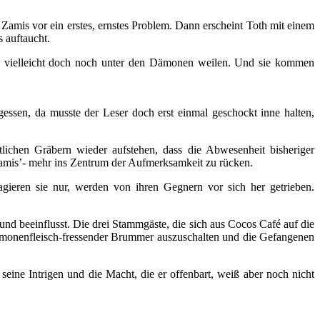
 Zamis vor ein erstes, ernstes Problem. Dann erscheint Toth mit einem
 auftaucht.
en vielleicht doch noch unter den Dämonen weilen. Und sie kommen
ssen, da musste der Leser doch erst einmal geschockt inne halten,
tlichen Gräbern wieder aufstehen, dass die Abwesenheit bisheriger
Zamis’- mehr ins Zentrum der Aufmerksamkeit zu rücken.
gieren sie nur, werden von ihren Gegnern vor sich her getrieben.
und beeinflusst. Die drei Stammgäste, die sich aus Cocos Café auf die
 dämonenfleisch-fressender Brummer auszuschalten und die Gefangenen
eine Intrigen und die Macht, die er offenbart, weiß aber noch nicht