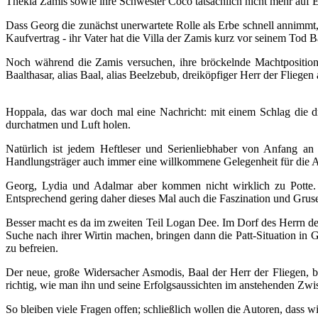
Thekla Zamis sowie ihre Schwester Coco tatsächlich nicht mehr auf 
Dass Georg die zunächst unerwartete Rolle als Erbe schnell annimmt, 
Kaufvertrag - ihr Vater hat die Villa der Zamis kurz vor seinem Tod
Noch während die Zamis versuchen, ihre bröckelnde Machtposition
Baalthasar, alias Baal, alias Beelzebub, dreiköpfiger Herr der Fliegen 
Hoppala, das war doch mal eine Nachricht: mit einem Schlag die d
durchatmen und Luft holen.
Natürlich ist jedem Heftleser und Serienliebhaber von Anfang an 
Handlungsträger auch immer eine willkommene Gelegenheit für die Au
Georg, Lydia und Adalmar aber kommen nicht wirklich zu Potte. S
Entsprechend gering daher dieses Mal auch die Faszination und Gru
Besser macht es da im zweiten Teil Logan Dee. Im Dorf des Herrn der 
Suche nach ihrer Wirtin machen, bringen dann die Patt-Situation in
zu befreien.
Der neue, große Widersacher Asmodis, Baal der Herr der Fliegen, bl
richtig, wie man ihn und seine Erfolgsaussichten im anstehenden Zwi
So bleiben viele Fragen offen; schließlich wollen die Autoren, dass 