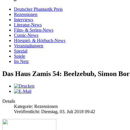
Deutscher Phantastik Preis
Rezensionen
Interviews
Literatur-News
Film- & Serien-News
Comic-News
Hörspiel- & Hörbuch-News
Veranstaltungen
Spezial
Spiele
Im Netz
Das Haus Zamis 54: Beelzebub, Simon Bo
Details
Kategorie: Rezensionen
Veröffentlicht: Dienstag, 03. Juli 2018 09:42