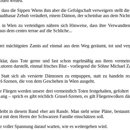
Erden weilen.
dass die Sippen Wiens ihm aber die Gefolgschaft verweigern stellt die
 Baalthasar Zebub veräußert, einem Dämon, der scheinbar aus dem Nichts
 in Wien zu verteidigen nähren sich Hinweise, dass ihre Verwandt
aus dem centro terrae auf die Schliche...
rei mächtigsten Zamis auf einmal aus dem Weg geräumt, tot und verge
klar, dass Tote gerne und fast schon regelmäßig aus ihren vermein
toren darstellt, einmal frisches Blut - vorliegend die Söhne Michael 
tatt sich als versierte Dämonen zu entpuppen, statt zu handeln rea
sel-Szenen, die von dem Geschehen in Wien ausgeht.
Fliegen werden unsere drei vermeintlich Toten festgehalten, gefoltert 
 Gang – sprich es gibt reichlich Grusel-Szenen, es gilt Fliegenwolken
eibt in diesem Band eher am Rande. Man sieht seine Pläne, bestaunt s
st mit dem Herrn der Schwarzen Familie einschätzen soll.
wir voller Spannung darauf warten, wie es weitergehen wird.