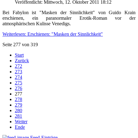
Veröffentlicht: Mittwoch, 12. Oktober 2011 18:12
Bei Fabylon ist "Masken der Sinnlichkeit" von Guido Krain
erschienen, ein paranormaler Erotik-Roman vor der
atmosphärischen Kulisse Venedigs.
Weiterlesen: Erschienen: "Masken der Sinnlichkeit"
Seite 277 von 319
Start
Zurück
272
273
274
275
276
277
278
279
280
281
Weiter
Ende
Feed-Einträge